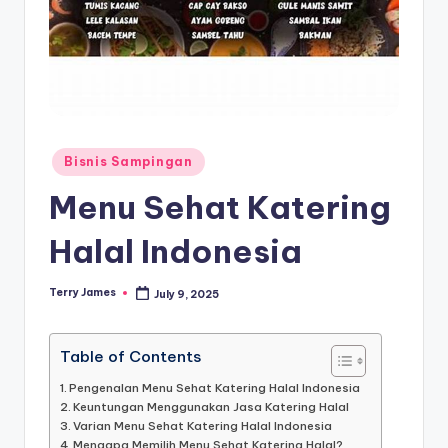
Posted
Bisnis Sampingan
in
Menu Sehat Katering
Halal Indonesia
Terry James
July 9, 2025
Posted
by
Table of Contents
Pengenalan Menu Sehat Katering Halal Indonesia
Keuntungan Menggunakan Jasa Katering Halal
Varian Menu Sehat Katering Halal Indonesia
Mengapa Memilih Menu Sehat Katering Halal?