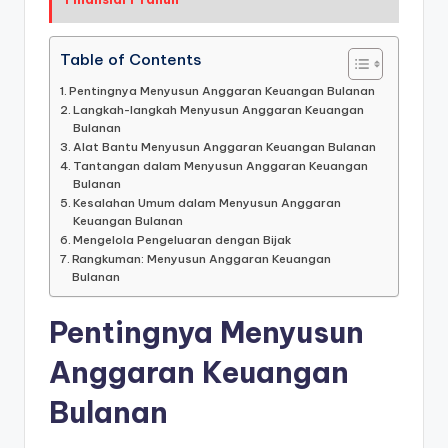
Table of Contents
Pentingnya Menyusun Anggaran Keuangan Bulanan
Langkah-langkah Menyusun Anggaran Keuangan
Bulanan
Alat Bantu Menyusun Anggaran Keuangan Bulanan
Tantangan dalam Menyusun Anggaran Keuangan
Bulanan
Kesalahan Umum dalam Menyusun Anggaran
Keuangan Bulanan
Mengelola Pengeluaran dengan Bijak
Rangkuman: Menyusun Anggaran Keuangan
Bulanan
Pentingnya Menyusun
Anggaran Keuangan
Bulanan