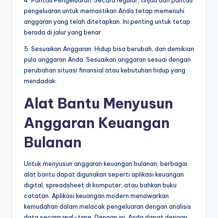
pengeluaran untuk memastikan Anda tetap memenuhi
anggaran yang telah ditetapkan. Ini penting untuk tetap
berada di jalur yang benar.
5. Sesuaikan Anggaran: Hidup bisa berubah, dan demikian
pula anggaran Anda. Sesuaikan anggaran sesuai dengan
perubahan situasi finansial atau kebutuhan hidup yang
mendadak.
Alat Bantu Menyusun
Anggaran Keuangan
Bulanan
Untuk menyusun anggaran keuangan bulanan, berbagai
alat bantu dapat digunakan seperti aplikasi keuangan
digital, spreadsheet di komputer, atau bahkan buku
catatan. Aplikasi keuangan modern menawarkan
kemudahan dalam melacak pengeluaran dengan analisis
data secara real-time. Dengan ini, Anda dapat dengan