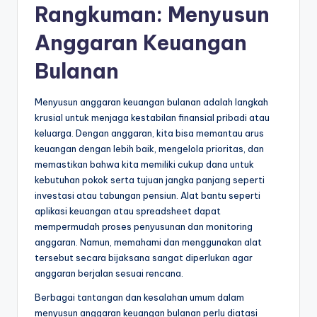
Rangkuman: Menyusun
Anggaran Keuangan
Bulanan
Menyusun anggaran keuangan bulanan adalah langkah
krusial untuk menjaga kestabilan finansial pribadi atau
keluarga. Dengan anggaran, kita bisa memantau arus
keuangan dengan lebih baik, mengelola prioritas, dan
memastikan bahwa kita memiliki cukup dana untuk
kebutuhan pokok serta tujuan jangka panjang seperti
investasi atau tabungan pensiun. Alat bantu seperti
aplikasi keuangan atau spreadsheet dapat
mempermudah proses penyusunan dan monitoring
anggaran. Namun, memahami dan menggunakan alat
tersebut secara bijaksana sangat diperlukan agar
anggaran berjalan sesuai rencana.
Berbagai tantangan dan kesalahan umum dalam
menyusun anggaran keuangan bulanan perlu diatasi