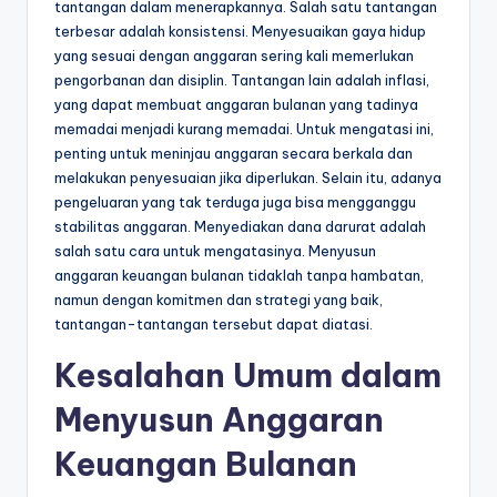
tantangan dalam menerapkannya. Salah satu tantangan
terbesar adalah konsistensi. Menyesuaikan gaya hidup
yang sesuai dengan anggaran sering kali memerlukan
pengorbanan dan disiplin. Tantangan lain adalah inflasi,
yang dapat membuat anggaran bulanan yang tadinya
memadai menjadi kurang memadai. Untuk mengatasi ini,
penting untuk meninjau anggaran secara berkala dan
melakukan penyesuaian jika diperlukan. Selain itu, adanya
pengeluaran yang tak terduga juga bisa mengganggu
stabilitas anggaran. Menyediakan dana darurat adalah
salah satu cara untuk mengatasinya. Menyusun
anggaran keuangan bulanan tidaklah tanpa hambatan,
namun dengan komitmen dan strategi yang baik,
tantangan-tantangan tersebut dapat diatasi.
Kesalahan Umum dalam
Menyusun Anggaran
Keuangan Bulanan