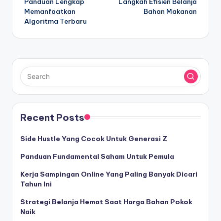
Panduan Lengkap
Langkah Efisien Belanja
navigation
Memanfaatkan
Bahan Makanan
Algoritma Terbaru
Recent Posts
Side Hustle Yang Cocok Untuk Generasi Z
Panduan Fundamental Saham Untuk Pemula
Kerja Sampingan Online Yang Paling Banyak Dicari
Tahun Ini
Strategi Belanja Hemat Saat Harga Bahan Pokok
Naik