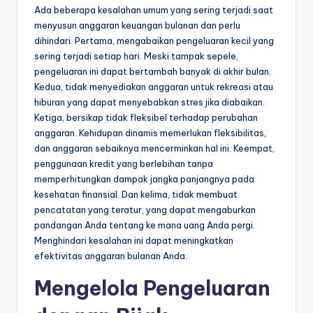
Ada beberapa kesalahan umum yang sering terjadi saat
menyusun anggaran keuangan bulanan dan perlu
dihindari. Pertama, mengabaikan pengeluaran kecil yang
sering terjadi setiap hari. Meski tampak sepele,
pengeluaran ini dapat bertambah banyak di akhir bulan.
Kedua, tidak menyediakan anggaran untuk rekreasi atau
hiburan yang dapat menyebabkan stres jika diabaikan.
Ketiga, bersikap tidak fleksibel terhadap perubahan
anggaran. Kehidupan dinamis memerlukan fleksibilitas,
dan anggaran sebaiknya mencerminkan hal ini. Keempat,
penggunaan kredit yang berlebihan tanpa
memperhitungkan dampak jangka panjangnya pada
kesehatan finansial. Dan kelima, tidak membuat
pencatatan yang teratur, yang dapat mengaburkan
pandangan Anda tentang ke mana uang Anda pergi.
Menghindari kesalahan ini dapat meningkatkan
efektivitas anggaran bulanan Anda.
Mengelola Pengeluaran