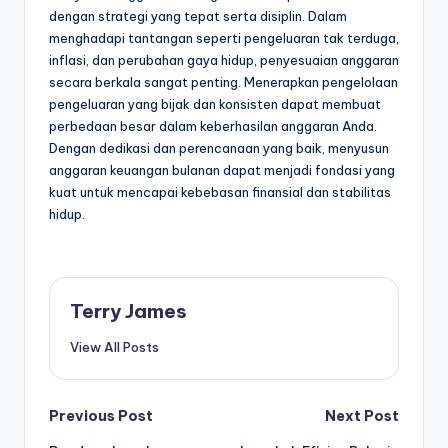
dengan strategi yang tepat serta disiplin. Dalam
menghadapi tantangan seperti pengeluaran tak terduga,
inflasi, dan perubahan gaya hidup, penyesuaian anggaran
secara berkala sangat penting. Menerapkan pengelolaan
pengeluaran yang bijak dan konsisten dapat membuat
perbedaan besar dalam keberhasilan anggaran Anda.
Dengan dedikasi dan perencanaan yang baik, menyusun
anggaran keuangan bulanan dapat menjadi fondasi yang
kuat untuk mencapai kebebasan finansial dan stabilitas
hidup.
Terry James
View All Posts
Post
Previous Post
Next Post