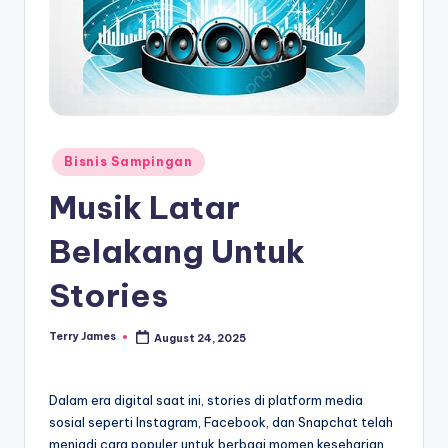
Posted
Bisnis Sampingan
in
Musik Latar
Belakang Untuk
Stories
Terry James
August 24, 2025
Posted
by
Dalam era digital saat ini, stories di platform media
sosial seperti Instagram, Facebook, dan Snapchat telah
menjadi cara populer untuk berbagi momen keseharian.