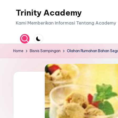
Trinity Academy
Skip
to
Kami Memberikan Informasi Tentang Academy
content
Home
Bisnis Sampingan
Olahan Rumahan Bahan Sega