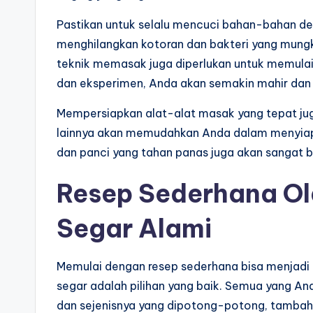
Pastikan untuk selalu mencuci bahan-bahan den
menghilangkan kotoran dan bakteri yang mung
teknik memasak juga diperlukan untuk memulai
dan eksperimen, Anda akan semakin mahir dan p
Mempersiapkan alat-alat masak yang tepat jug
lainnya akan memudahkan Anda dalam menyiapk
dan panci yang tahan panas juga akan sangat
Resep Sederhana O
Segar Alami
Memulai dengan resep sederhana bisa menjadi 
segar adalah pilihan yang baik. Semua yang And
dan sejenisnya yang dipotong-potong, tambahka