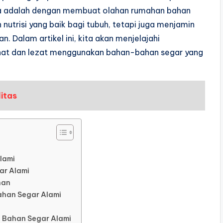
nya adalah dengan membuat olahan rumahan bahan
 nutrisi yang baik bagi tubuh, tetapi juga menjamin
. Dalam artikel ini, kita akan menjelajahi
at dan lezat menggunakan bahan-bahan segar yang
itas
lami
ar Alami
han
han Segar Alami
 Bahan Segar Alami