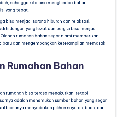
buh, sehingga kita bisa menghindari bahan
si yang tepat.
a bisa menjadi sarana hiburan dan relaksasi.
i hidangan yang lezat dan bergizi bisa menjadi
 Olahan rumahan bahan segar alami memberikan
ep baru dan mengembangkan keterampilan memasak
an Rumahan Bahan
n rumahan bisa terasa menakutkan, tetapi
esarnya adalah menemukan sumber bahan yang segar
okal biasanya menyediakan pilihan sayuran, buah, dan