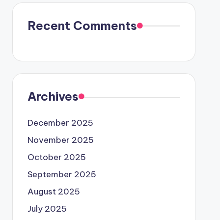
Recent Comments
Archives
December 2025
November 2025
October 2025
September 2025
August 2025
July 2025