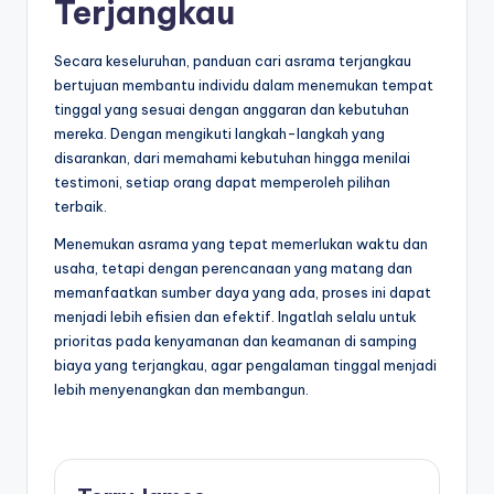
Terjangkau
Secara keseluruhan, panduan cari asrama terjangkau
bertujuan membantu individu dalam menemukan tempat
tinggal yang sesuai dengan anggaran dan kebutuhan
mereka. Dengan mengikuti langkah-langkah yang
disarankan, dari memahami kebutuhan hingga menilai
testimoni, setiap orang dapat memperoleh pilihan
terbaik.
Menemukan asrama yang tepat memerlukan waktu dan
usaha, tetapi dengan perencanaan yang matang dan
memanfaatkan sumber daya yang ada, proses ini dapat
menjadi lebih efisien dan efektif. Ingatlah selalu untuk
prioritas pada kenyamanan dan keamanan di samping
biaya yang terjangkau, agar pengalaman tinggal menjadi
lebih menyenangkan dan membangun.