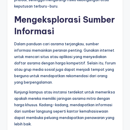
keputusan terburu-buru.
Mengeksplorasi Sumber
Informasi
Dalam panduan cari asrama terjangkau, sumber
informasi memainkan peranan penting. Gunakan internet
untuk mencari situs atau aplikasi yang menyediakan
daftar asrama dengan harga kompetitif. Selain itu, forum
atau grup media sosial juga dapat menjadi tempat yang
berguna untuk mendapatkan rekomendasi dari orang
yang berpengalaman.
Kunjungi kampus atau instansi terdekat untuk memeriksa
apakah mereka memiliki jaringan asrama mitra dengan
harga khusus. Kadang-kadang, mendapatkan informasi
dari sumber langsung seperti kantor kemahasiswaan
dapat membuka peluang mendapatkan penawaran yang
lebih baik.