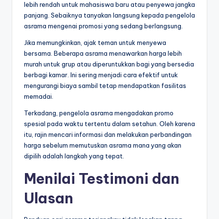
lebih rendah untuk mahasiswa baru atau penyewa jangka
panjang. Sebaiknya tanyakan langsung kepada pengelola
asrama mengenai promosi yang sedang berlangsung.
Jika memungkinkan, ajak teman untuk menyewa
bersama. Beberapa asrama menawarkan harga lebih
murah untuk grup atau diperuntukkan bagi yang bersedia
berbagi kamar. Ini sering menjadi cara efektif untuk
mengurangi biaya sambil tetap mendapatkan fasilitas
memadai.
Terkadang, pengelola asrama mengadakan promo
spesial pada waktu tertentu dalam setahun. Oleh karena
itu, rajin mencari informasi dan melakukan perbandingan
harga sebelum memutuskan asrama mana yang akan
dipilih adalah langkah yang tepat.
Menilai Testimoni dan
Ulasan