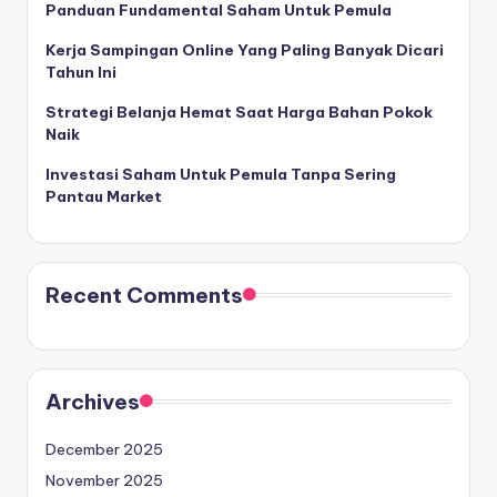
Panduan Fundamental Saham Untuk Pemula
Kerja Sampingan Online Yang Paling Banyak Dicari
Tahun Ini
Strategi Belanja Hemat Saat Harga Bahan Pokok
Naik
Investasi Saham Untuk Pemula Tanpa Sering
Pantau Market
Recent Comments
Archives
December 2025
November 2025