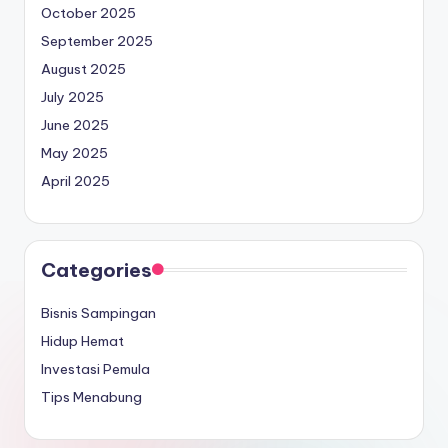
October 2025
September 2025
August 2025
July 2025
June 2025
May 2025
April 2025
Categories
Bisnis Sampingan
Hidup Hemat
Investasi Pemula
Tips Menabung