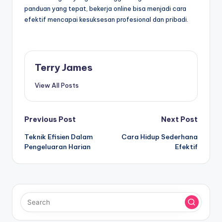
panduan yang tepat, bekerja online bisa menjadi cara
efektif mencapai kesuksesan profesional dan pribadi.
Terry James
View All Posts
Post
Previous Post
Next Post
Teknik Efisien Dalam
Cara Hidup Sederhana
navigation
Pengeluaran Harian
Efektif