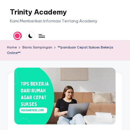
Trinity Academy
Skip
to
Kami Memberikan Informasi Tentang Academy
content
Home
Bisnis Sampingan
**panduan Cepat Sukses Bekerja
Online**