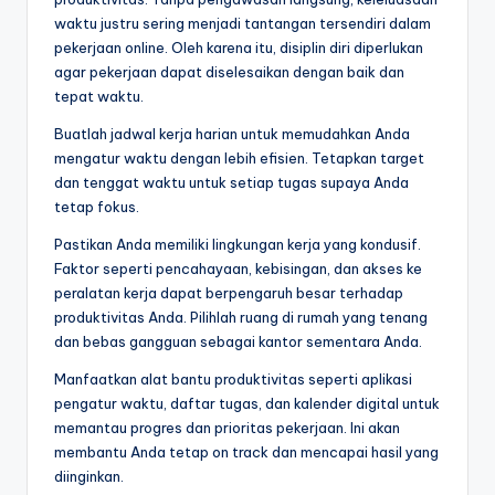
waktu justru sering menjadi tantangan tersendiri dalam
pekerjaan online. Oleh karena itu, disiplin diri diperlukan
agar pekerjaan dapat diselesaikan dengan baik dan
tepat waktu.
Buatlah jadwal kerja harian untuk memudahkan Anda
mengatur waktu dengan lebih efisien. Tetapkan target
dan tenggat waktu untuk setiap tugas supaya Anda
tetap fokus.
Pastikan Anda memiliki lingkungan kerja yang kondusif.
Faktor seperti pencahayaan, kebisingan, dan akses ke
peralatan kerja dapat berpengaruh besar terhadap
produktivitas Anda. Pilihlah ruang di rumah yang tenang
dan bebas gangguan sebagai kantor sementara Anda.
Manfaatkan alat bantu produktivitas seperti aplikasi
pengatur waktu, daftar tugas, dan kalender digital untuk
memantau progres dan prioritas pekerjaan. Ini akan
membantu Anda tetap on track dan mencapai hasil yang
diinginkan.