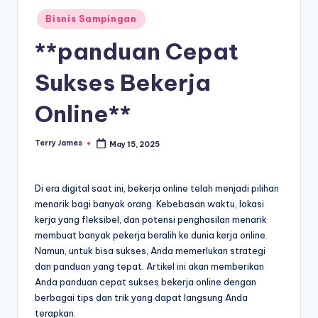
Posted
Bisnis Sampingan
in
**panduan Cepat
Sukses Bekerja
Online**
Terry James
May 15, 2025
Posted
by
Di era digital saat ini, bekerja online telah menjadi pilihan
menarik bagi banyak orang. Kebebasan waktu, lokasi
kerja yang fleksibel, dan potensi penghasilan menarik
membuat banyak pekerja beralih ke dunia kerja online.
Namun, untuk bisa sukses, Anda memerlukan strategi
dan panduan yang tepat. Artikel ini akan memberikan
Anda panduan cepat sukses bekerja online dengan
berbagai tips dan trik yang dapat langsung Anda
terapkan.