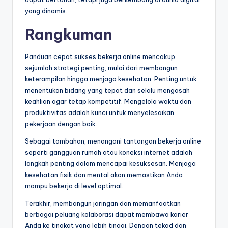
yang dinamis.
Rangkuman
Panduan cepat sukses bekerja online mencakup
sejumlah strategi penting, mulai dari membangun
keterampilan hingga menjaga kesehatan. Penting untuk
menentukan bidang yang tepat dan selalu mengasah
keahlian agar tetap kompetitif. Mengelola waktu dan
produktivitas adalah kunci untuk menyelesaikan
pekerjaan dengan baik.
Sebagai tambahan, menangani tantangan bekerja online
seperti gangguan rumah atau koneksi internet adalah
langkah penting dalam mencapai kesuksesan. Menjaga
kesehatan fisik dan mental akan memastikan Anda
mampu bekerja di level optimal.
Terakhir, membangun jaringan dan memanfaatkan
berbagai peluang kolaborasi dapat membawa karier
Anda ke tingkat yang lebih tinggi. Dengan tekad dan