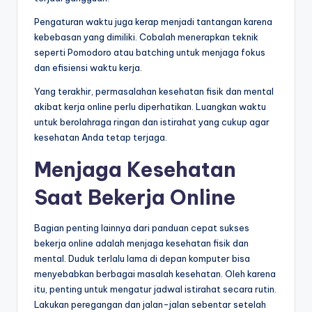
Pengaturan waktu juga kerap menjadi tantangan karena
kebebasan yang dimiliki. Cobalah menerapkan teknik
seperti Pomodoro atau batching untuk menjaga fokus
dan efisiensi waktu kerja.
Yang terakhir, permasalahan kesehatan fisik dan mental
akibat kerja online perlu diperhatikan. Luangkan waktu
untuk berolahraga ringan dan istirahat yang cukup agar
kesehatan Anda tetap terjaga.
Menjaga Kesehatan
Saat Bekerja Online
Bagian penting lainnya dari panduan cepat sukses
bekerja online adalah menjaga kesehatan fisik dan
mental. Duduk terlalu lama di depan komputer bisa
menyebabkan berbagai masalah kesehatan. Oleh karena
itu, penting untuk mengatur jadwal istirahat secara rutin.
Lakukan peregangan dan jalan-jalan sebentar setelah