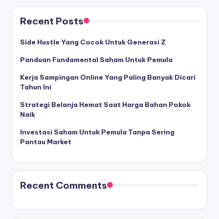
Recent Posts
Side Hustle Yang Cocok Untuk Generasi Z
Panduan Fundamental Saham Untuk Pemula
Kerja Sampingan Online Yang Paling Banyak Dicari
Tahun Ini
Strategi Belanja Hemat Saat Harga Bahan Pokok
Naik
Investasi Saham Untuk Pemula Tanpa Sering
Pantau Market
Recent Comments