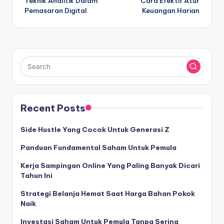
Teknik Analitik Dalam
Cara Efektif Atur
navigation
Pemasaran Digital
Keuangan Harian
Recent Posts
Side Hustle Yang Cocok Untuk Generasi Z
Panduan Fundamental Saham Untuk Pemula
Kerja Sampingan Online Yang Paling Banyak Dicari
Tahun Ini
Strategi Belanja Hemat Saat Harga Bahan Pokok
Naik
Investasi Saham Untuk Pemula Tanpa Sering