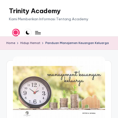
Trinity Academy
Skip
to
Kami Memberikan Informasi Tentang Academy
content
Home
Hidup Hemat
Panduan Manajemen Keuangan Keluarga