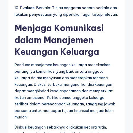
10. Evaluasi Berkala: Tinjau anggaran secara berkala dan
lakukan penyesuaian yang diperlukan agar tetap relevan.
Menjaga Komunikasi
dalam Manajemen
Keuangan Keluarga
Panduan manajemen keuangan keluarga menekankan
pentingnya komunikasi yang baik antara anggota
keluarga dalam menyusun dan menerapkan rencana
keuangan. Diskusi terbuka mengenai kondisi keuangan
dapat menghindari kesalahpahaman dan memperkuat
ikatan emosional. Ketika semua anggota keluarga
terlibat dalam perencanaan keuangan, tanggung jawab
bersama untuk mencapai tujuan finansial menjadi lebih
mudah.
Diskusi keuangan sebaiknya dilakukan secara rutin,