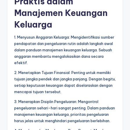
Praktis dalam
Manajemen Keuangan
Keluarga
1. Menyusun Anggaran Keluarga: Mengidentifikasi sumber
pendapatan dan pengeluaran rutin adalah langkah awal
dalam panduan manajemen keuangan keluarga. Sebuah
anggaran membantu mengalokasikan dana secara
efektif.
2. Menetapkan Tujuan Finansial: Penting untuk memiliki
tujuan jangka pendek dan jangka panjang. Dengan begitu,
setiap keputusan keuangan dapat diselaraskan dengan
mencapai tujuan tersebut.
3. Menerapkan Disiplin Pengeluaran: Mengontrol
pengeluaran sehari-hari sangat penting. Dalam panduan
manajemen keuangan keluarga, prioritas pengeluaran
harus jelas untuk menghindari pengeluaran berlebihan.