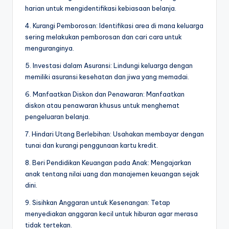
harian untuk mengidentifikasi kebiasaan belanja.
4. Kurangi Pemborosan: Identifikasi area di mana keluarga
sering melakukan pemborosan dan cari cara untuk
menguranginya.
5. Investasi dalam Asuransi: Lindungi keluarga dengan
memiliki asuransi kesehatan dan jiwa yang memadai.
6. Manfaatkan Diskon dan Penawaran: Manfaatkan
diskon atau penawaran khusus untuk menghemat
pengeluaran belanja.
7. Hindari Utang Berlebihan: Usahakan membayar dengan
tunai dan kurangi penggunaan kartu kredit.
8. Beri Pendidikan Keuangan pada Anak: Mengajarkan
anak tentang nilai uang dan manajemen keuangan sejak
dini.
9. Sisihkan Anggaran untuk Kesenangan: Tetap
menyediakan anggaran kecil untuk hiburan agar merasa
tidak tertekan.