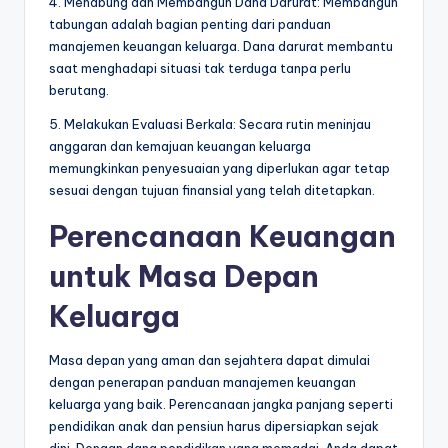
4. Menabung dan Membangun Dana Darurat: Membangun
tabungan adalah bagian penting dari panduan
manajemen keuangan keluarga. Dana darurat membantu
saat menghadapi situasi tak terduga tanpa perlu
berutang.
5. Melakukan Evaluasi Berkala: Secara rutin meninjau
anggaran dan kemajuan keuangan keluarga
memungkinkan penyesuaian yang diperlukan agar tetap
sesuai dengan tujuan finansial yang telah ditetapkan.
Perencanaan Keuangan
untuk Masa Depan
Keluarga
Masa depan yang aman dan sejahtera dapat dimulai
dengan penerapan panduan manajemen keuangan
keluarga yang baik. Perencanaan jangka panjang seperti
pendidikan anak dan pensiun harus dipersiapkan sejak
dini. Dengan dana pendidikan yang memadai, Anda dapat