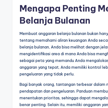
Mengapa Penting M
Belanja Bulanan
Membuat anggaran belanja bulanan bukan hany
tentang memahami aliran keuangan Anda seca
belanja bulanan, Anda bisa melihat dengan je
mengidentifikasi area di mana Anda bisa meng
sebagai peta yang memandu Anda mengalokasik
anggaran yang tepat, Anda memiliki kontrol le
pengeluaran yang tidak perlu.
Bagi banyak orang, tantangan terbesar dalam
pendapatan dan pengeluaran. Panduan membu
menentukan prioritas, sehingga dapat mengalo
benar penting. Selain itu, memiliki anggaran 