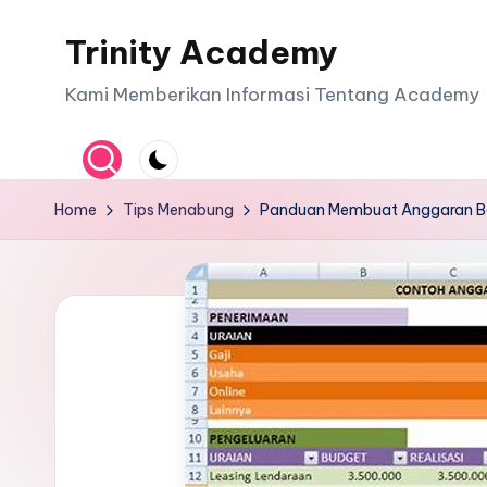
Trinity Academy
Skip
to
Kami Memberikan Informasi Tentang Academy
content
Home
Tips Menabung
Panduan Membuat Anggaran Be