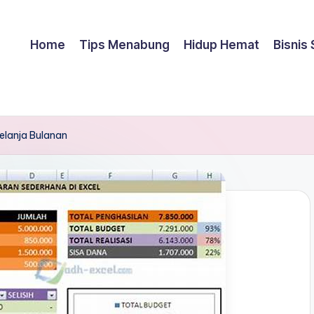
Home
Tips Menabung
Hidup Hemat
Bisnis
lanja Bulanan