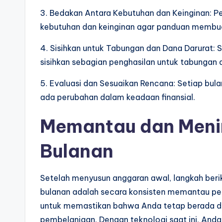
3. Bedakan Antara Kebutuhan dan Keinginan: P
kebutuhan dan keinginan agar panduan membuat
4. Sisihkan untuk Tabungan dan Dana Darurat: 
sisihkan sebagian penghasilan untuk tabungan 
5. Evaluasi dan Sesuaikan Rencana: Setiap bula
ada perubahan dalam keadaan finansial.
Memantau dan Meni
Bulanan
Setelah menyusun anggaran awal, langkah ber
bulanan adalah secara konsisten memantau pen
untuk memastikan bahwa Anda tetap berada di
pembelanjaan. Dengan teknologi saat ini, An