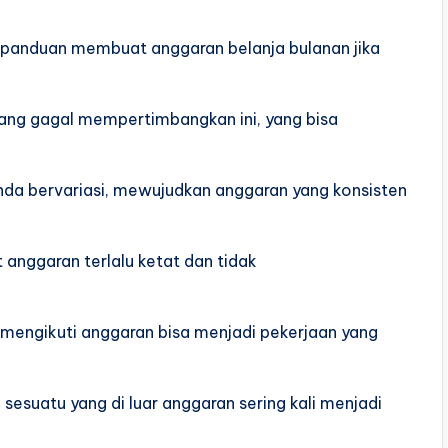
uti panduan membuat anggaran belanja bulanan jika
rang gagal mempertimbangkan ini, yang bisa
Anda bervariasi, mewujudkan anggaran yang konsisten
 anggaran terlalu ketat dan tidak
, mengikuti anggaran bisa menjadi pekerjaan yang
esuatu yang di luar anggaran sering kali menjadi