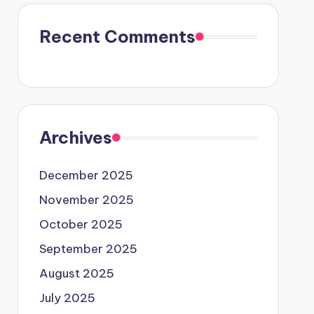
Recent Comments
Archives
December 2025
November 2025
October 2025
September 2025
August 2025
July 2025