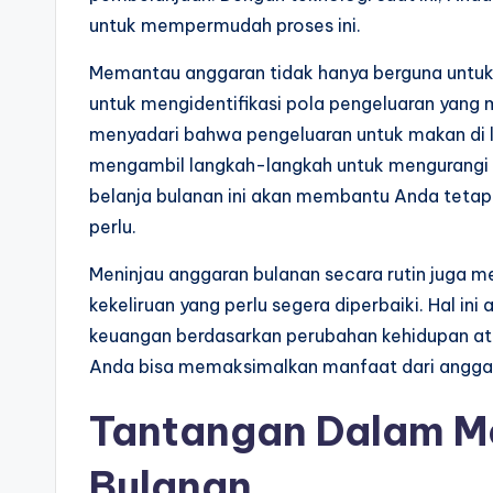
untuk mempermudah proses ini.
Memantau anggaran tidak hanya berguna untuk m
untuk mengidentifikasi pola pengeluaran yang 
menyadari bahwa pengeluaran untuk makan di lu
mengambil langkah-langkah untuk mengurangi
belanja bulanan ini akan membantu Anda tetap 
perlu.
Meninjau anggaran bulanan secara rutin juga 
kekeliruan yang perlu segera diperbaiki. Hal 
keuangan berdasarkan perubahan kehidupan ata
Anda bisa memaksimalkan manfaat dari anggar
Tantangan Dalam 
Bulanan