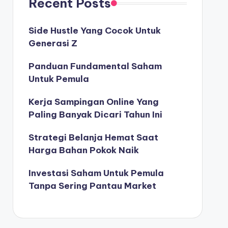
Recent Posts
Side Hustle Yang Cocok Untuk
Generasi Z
Panduan Fundamental Saham
Untuk Pemula
Kerja Sampingan Online Yang
Paling Banyak Dicari Tahun Ini
Strategi Belanja Hemat Saat
Harga Bahan Pokok Naik
Investasi Saham Untuk Pemula
Tanpa Sering Pantau Market