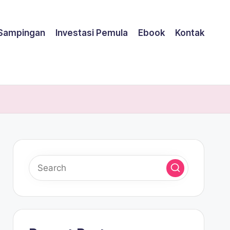
 Sampingan
Investasi Pemula
Ebook
Kontak