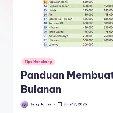
Posted
Tips Menabung
in
Panduan Membuat
Bulanan
Terry James
June 17, 2025
Posted
by