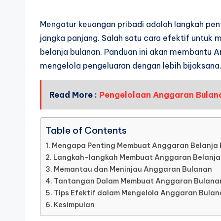
Mengatur keuangan pribadi adalah langkah pen
jangka panjang. Salah satu cara efektif untu
belanja bulanan. Panduan ini akan membantu
mengelola pengeluaran dengan lebih bijaksana
Read More :
Pengelolaan Anggaran Bulan
Table of Contents
Mengapa Penting Membuat Anggaran Belanja 
Langkah-langkah Membuat Anggaran Belanja
Memantau dan Meninjau Anggaran Bulanan
Tantangan Dalam Membuat Anggaran Bulana
Tips Efektif dalam Mengelola Anggaran Bula
Kesimpulan