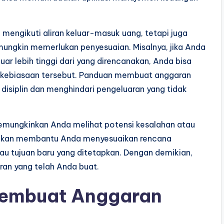
engikuti aliran keluar-masuk uang, tetapi juga
mungkin memerlukan penyesuaian. Misalnya, jika Anda
ar lebih tinggi dari yang direncanakan, Anda bisa
 kebiasaan tersebut. Panduan membuat anggaran
disiplin dan menghindari pengeluaran yang tidak
memungkinkan Anda melihat potensi kesalahan atau
ini akan membantu Anda menyesuaikan rencana
u tujuan baru yang ditetapkan. Dengan demikian,
an yang telah Anda buat.
Membuat Anggaran