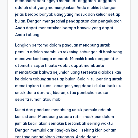
memahami pentingnya membuat anggaran. Anggaran
adalah alat yang memungkinkan Anda melihat dengan
jelas berapa banyak uang yang masuk dan keluar setiap
bulan. Dengan mengetahui pendapatan dan pengeluaran,
Anda dapat menentukan berapa banyak yang dapat
Anda tabung.
Langkah pertama dalam panduan menabung untuk
pemula adalah membuka rekening tabungan di bank yang
menawarkan bunga menarik. Memilih bank dengan fitur
otomatis seperti auto-debit dapat membantu
memastikan bahwa sejumlah uang tertentu dialokasikan
ke dalam tabungan setiap bulan. Selain itu, penting untuk
menetapkan tujuan tabungan yang dapat diukur, baik itu
untuk dana darurat, liburan, atau pembelian besar,
seperti rumah atau mobil.
Kunci dari panduan menabung untuk pemula adalah
konsistensi. Menabung secara rutin, meskipun dalam
jumlah kecil, akan semakin bertambah seiring waktu.
Dengan memulai dari langkah kecil, seiring kian paham
tentang pengelolaan keuangan, Anda dapat