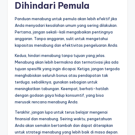
Dihindari Pemula
Panduan menabung untuk pemula akan lebih efektif jika
Anda menyadari kesalahan umum yang sering dilakukan.
Pertama, jangan sekali-kali mengabaikan pentingnya
anggaran. Tanpa anggaran, sulit untuk mengetahui
kapasitas menabung dan efektivitas pengeluaran Anda.
Kedua, hindari menabung tanpa tujuan yang jelas.
Menabung akan lebih bermakna dan termotivasi jika ada
tujuan spesifik yang ingin dicapai. Ketiga, jangan tergoda
menghabiskan seluruh bonus atau pendapatan tak
terduga; sebaliknya, gunakan sebagian untuk
meningkatkan tabungan. Keempat, berhati-hatilah
dengan godaan gaya hidup konsumtif, yang bisa
merusak rencana menabung Anda.
Terakhir, jangan lupa untuk terus belajar mengenai
finansial dan menabung. Seiring waktu, pengetahuan
Anda akan semakin bertambah dan dapat diterapkan
untuk strategi menabung yang lebih baik di masa depan.