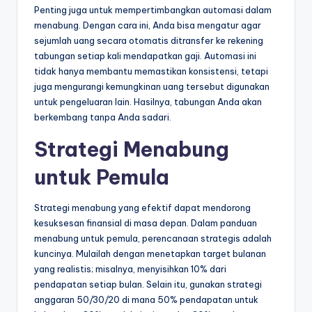
Penting juga untuk mempertimbangkan automasi dalam
menabung. Dengan cara ini, Anda bisa mengatur agar
sejumlah uang secara otomatis ditransfer ke rekening
tabungan setiap kali mendapatkan gaji. Automasi ini
tidak hanya membantu memastikan konsistensi, tetapi
juga mengurangi kemungkinan uang tersebut digunakan
untuk pengeluaran lain. Hasilnya, tabungan Anda akan
berkembang tanpa Anda sadari.
Strategi Menabung
untuk Pemula
Strategi menabung yang efektif dapat mendorong
kesuksesan finansial di masa depan. Dalam panduan
menabung untuk pemula, perencanaan strategis adalah
kuncinya. Mulailah dengan menetapkan target bulanan
yang realistis; misalnya, menyisihkan 10% dari
pendapatan setiap bulan. Selain itu, gunakan strategi
anggaran 50/30/20 di mana 50% pendapatan untuk