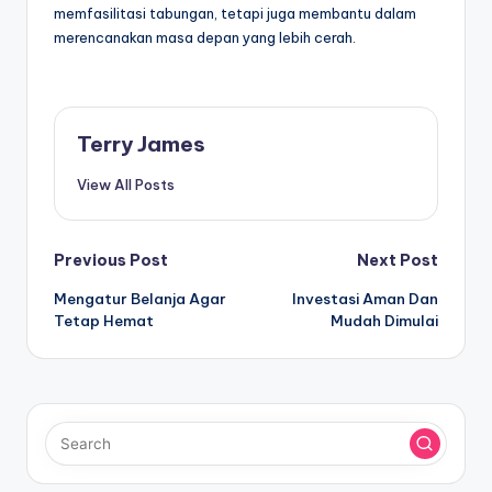
memfasilitasi tabungan, tetapi juga membantu dalam
merencanakan masa depan yang lebih cerah.
Terry James
View All Posts
Post
Previous Post
Next Post
Mengatur Belanja Agar
Investasi Aman Dan
navigation
Tetap Hemat
Mudah Dimulai