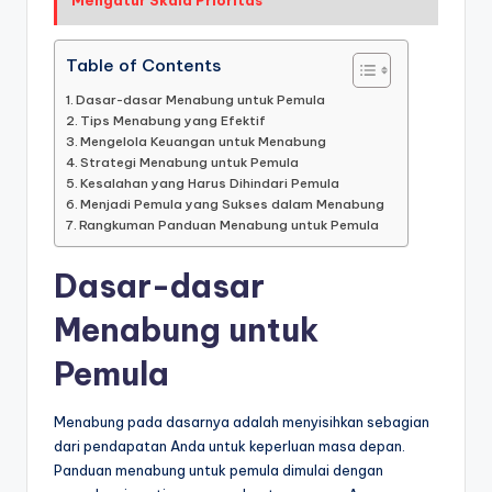
Table of Contents
Dasar-dasar Menabung untuk Pemula
Tips Menabung yang Efektif
Mengelola Keuangan untuk Menabung
Strategi Menabung untuk Pemula
Kesalahan yang Harus Dihindari Pemula
Menjadi Pemula yang Sukses dalam Menabung
Rangkuman Panduan Menabung untuk Pemula
Dasar-dasar
Menabung untuk
Pemula
Menabung pada dasarnya adalah menyisihkan sebagian
dari pendapatan Anda untuk keperluan masa depan.
Panduan menabung untuk pemula dimulai dengan