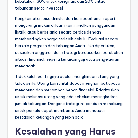
kebutuhan, 30% untuk keinginan, dan 20% untuk
tabungan serta investasi.
Penghematan bisa dimulai dari hal sederhana, seperti
mengurangi makan di luar, meminimalkan penggunaan
listrik, atau berbelanja secara cerdas dengan
membandingkan harga terlebih dahulu. Evaluasi secara
berkala progress dari tabungan Anda. Jika diperlukan,
sesuaikan anggaran dan strategi berdasarkan perubahan
situasi finansial, seperti kenaikan gaji atau pengeluaran
mendadak.
Tidak kalah pentingnya adalah menghindari utang yang
tidak perlu. Utang konsumtif dapat menghambat upaya
menabung dan menambah beban finansial. Prioritaskan
untuk melunasi utang yang ada sebelum meningkatkan
jumlah tabungan. Dengan strategi ini, panduan menabung
untuk pemula dapat membantu Anda mencapai
kestabilan keuangan yang lebih baik.
Kesalahan yang Harus