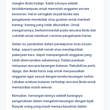
mungkin Anda hadapi. Salah satunya adalah
ketidakmampuan untuk mematuhi anggaran secara
konsisten. Hal ini seringkali terjadi ketika ada
pengeluaran mendadak atau godaan untuk membeli
barang-barang yang tidak dibutuhkan. Untuk
mengatasinya, berkomitmenlah pada rencana Anda dan
cobalah untuk membuat catatan pengeluaran harian.
Selain itu, perubahan dalam pendapatan atau situasi
hidup, seperti pindah rumah atau mendapatkan
pekerjaan baru, dapat mempengaruhi anggaran yang
telah direncanakan sebelumnya. Dalam panduan
menyusun rencana keuangan bulanan, fleksibilitas perlu
dijaga, dan Anda harus siap untuk menyesuaikan
anggaran agar sesuai dengan kondisi keuangan terkini.
Lakukan evaluasi bulanan terhadap rencana Anda untuk
memastikan masih relevan.
Kemudian, tantangan lainnya adalah kurangnya
pengetahuan dalam mengelola keuangan dengan bijak.
Banyak orang yang masih merasa kesulitan dalam