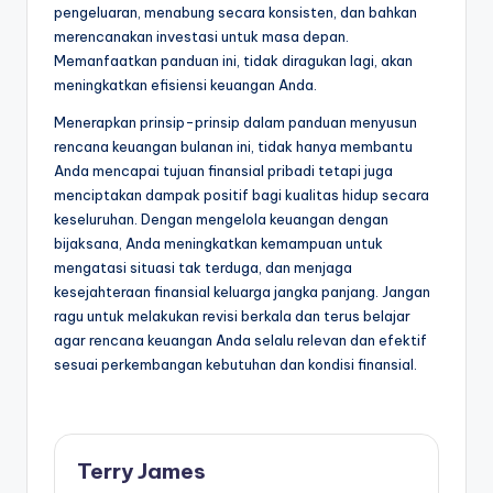
pengeluaran, menabung secara konsisten, dan bahkan
merencanakan investasi untuk masa depan.
Memanfaatkan panduan ini, tidak diragukan lagi, akan
meningkatkan efisiensi keuangan Anda.
Menerapkan prinsip-prinsip dalam panduan menyusun
rencana keuangan bulanan ini, tidak hanya membantu
Anda mencapai tujuan finansial pribadi tetapi juga
menciptakan dampak positif bagi kualitas hidup secara
keseluruhan. Dengan mengelola keuangan dengan
bijaksana, Anda meningkatkan kemampuan untuk
mengatasi situasi tak terduga, dan menjaga
kesejahteraan finansial keluarga jangka panjang. Jangan
ragu untuk melakukan revisi berkala dan terus belajar
agar rencana keuangan Anda selalu relevan dan efektif
sesuai perkembangan kebutuhan dan kondisi finansial.
Terry James