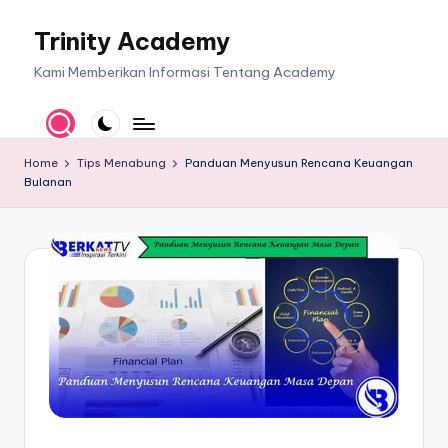
Trinity Academy
Skip
to
Kami Memberikan Informasi Tentang Academy
content
Home
Tips Menabung
Panduan Menyusun Rencana Keuangan
Bulanan