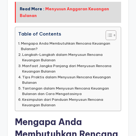
Read More :
Menyusun Anggaran Keuangan
Bulanan
Table of Contents
Mengapa Anda Membutuhkan Rencana Keuangan
Bulanan?
Langkah-Langkah dalam Menyusun Rencana
Keuangan Bulanan
Manfaat Jangka Panjang dari Menyusun Rencana
Keuangan Bulanan
Tips Praktis dalam Menyusun Rencana Keuangan
Bulanan
Tantangan dalam Menyusun Rencana Keuangan
Bulanan dan Cara Mengatasinya
Kesimpulan dari Panduan Menyusun Rencana
Keuangan Bulanan
Mengapa Anda
Membutuhkan Rencana