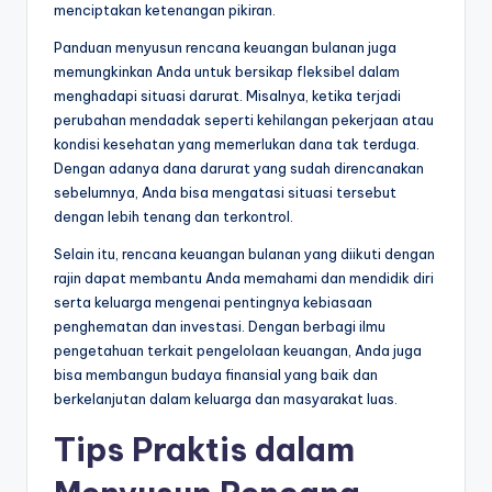
menciptakan ketenangan pikiran.
Panduan menyusun rencana keuangan bulanan juga
memungkinkan Anda untuk bersikap fleksibel dalam
menghadapi situasi darurat. Misalnya, ketika terjadi
perubahan mendadak seperti kehilangan pekerjaan atau
kondisi kesehatan yang memerlukan dana tak terduga.
Dengan adanya dana darurat yang sudah direncanakan
sebelumnya, Anda bisa mengatasi situasi tersebut
dengan lebih tenang dan terkontrol.
Selain itu, rencana keuangan bulanan yang diikuti dengan
rajin dapat membantu Anda memahami dan mendidik diri
serta keluarga mengenai pentingnya kebiasaan
penghematan dan investasi. Dengan berbagi ilmu
pengetahuan terkait pengelolaan keuangan, Anda juga
bisa membangun budaya finansial yang baik dan
berkelanjutan dalam keluarga dan masyarakat luas.
Tips Praktis dalam