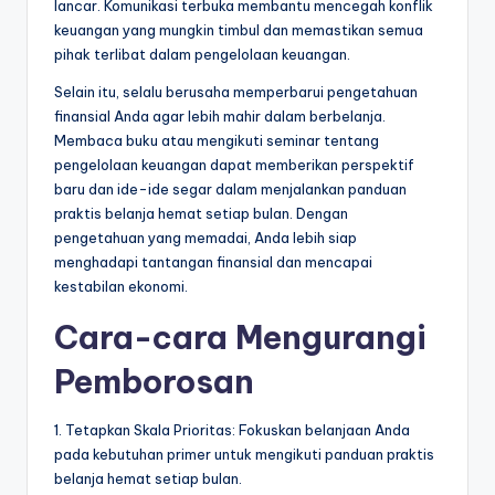
lancar. Komunikasi terbuka membantu mencegah konflik
keuangan yang mungkin timbul dan memastikan semua
pihak terlibat dalam pengelolaan keuangan.
Selain itu, selalu berusaha memperbarui pengetahuan
finansial Anda agar lebih mahir dalam berbelanja.
Membaca buku atau mengikuti seminar tentang
pengelolaan keuangan dapat memberikan perspektif
baru dan ide-ide segar dalam menjalankan panduan
praktis belanja hemat setiap bulan. Dengan
pengetahuan yang memadai, Anda lebih siap
menghadapi tantangan finansial dan mencapai
kestabilan ekonomi.
Cara-cara Mengurangi
Pemborosan
1. Tetapkan Skala Prioritas: Fokuskan belanjaan Anda
pada kebutuhan primer untuk mengikuti panduan praktis
belanja hemat setiap bulan.