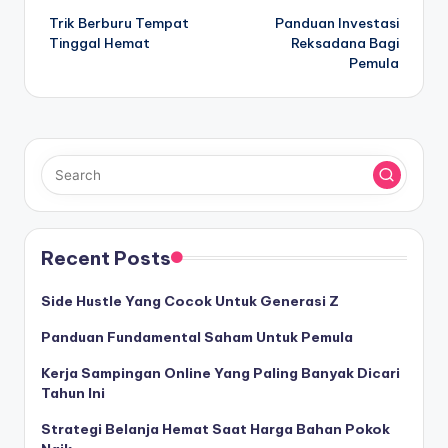
Trik Berburu Tempat
Panduan Investasi
navigation
Tinggal Hemat
Reksadana Bagi
Pemula
Recent Posts
Side Hustle Yang Cocok Untuk Generasi Z
Panduan Fundamental Saham Untuk Pemula
Kerja Sampingan Online Yang Paling Banyak Dicari
Tahun Ini
Strategi Belanja Hemat Saat Harga Bahan Pokok