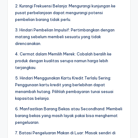
2. Kurangi Frekuensi Belanja: Mengurangi kunjungan ke
pusat perbelanjaan dapat mengurangi potensi
pembelian barang tidak perlu.
3. Hindari Pembelian Impulsif: Pertimbangkan dengan
matang sebelum membeli sesuatu yang tidak
direncanakan.
4. Cermat dalam Memilih Merek: Cobalah beralih ke
produk dengan kualitas serupa namun harga lebih
terjangkau.
5. Hindari Menggunakan Kartu Kredit Terlalu Sering:
Penggunaan kartu kredit yang berlebihan dapat
menambah hutang. Pilihlah pembayaran tunai sesuai
kapasitas belanja.
6. Manfaatkan Barang Bekas atau Secondhand: Membeli
barang bekas yang masih layak pakai bisa menghemat
pengeluaran.
7. Batasi Pengeluaran Makan di Luar: Masak sendiri di