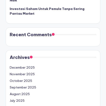
Naik
Investasi Saham Untuk Pemula Tanpa Sering
Pantau Market
Recent Comments
Archives
December 2025
November 2025
October 2025
September 2025
August 2025
July 2025