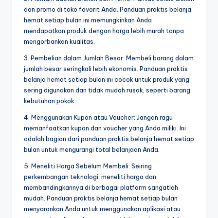
dan promo di toko favorit Anda. Panduan praktis belanja
hemat setiap bulan ini memungkinkan Anda
mendapatkan produk dengan harga lebih murah tanpa
mengorbankan kualitas.
3. Pembelian dalam Jumlah Besar: Membeli barang dalam
jumlah besar seringkali lebih ekonomis. Panduan praktis
belanja hemat setiap bulan ini cocok untuk produk yang
sering digunakan dan tidak mudah rusak, seperti barang
kebutuhan pokok.
4. Menggunakan Kupon atau Voucher: Jangan ragu
memanfaatkan kupon dan voucher yang Anda miliki. Ini
adalah bagian dari panduan praktis belanja hemat setiap
bulan untuk mengurangi total belanjaan Anda.
5. Meneliti Harga Sebelum Membeli: Seiring
perkembangan teknologi, meneliti harga dan
membandingkannya di berbagai platform sangatlah
mudah. Panduan praktis belanja hemat setiap bulan
menyarankan Anda untuk menggunakan aplikasi atau