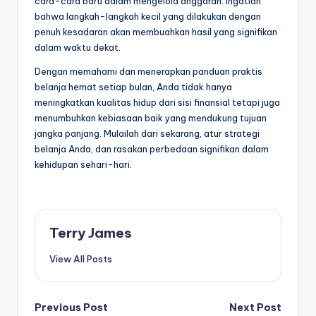
cara-cara baru dalam mengelola anggaran. Ingatlah
bahwa langkah-langkah kecil yang dilakukan dengan
penuh kesadaran akan membuahkan hasil yang signifikan
dalam waktu dekat.
Dengan memahami dan menerapkan panduan praktis
belanja hemat setiap bulan, Anda tidak hanya
meningkatkan kualitas hidup dari sisi finansial tetapi juga
menumbuhkan kebiasaan baik yang mendukung tujuan
jangka panjang. Mulailah dari sekarang, atur strategi
belanja Anda, dan rasakan perbedaan signifikan dalam
kehidupan sehari-hari.
Terry James
View All Posts
Post
Previous Post
Next Post