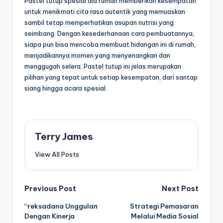
Pastel tutup spesial ala rumah memberikan kesempatan
untuk menikmati cita rasa autentik yang memuaskan
sambil tetap memperhatikan asupan nutrisi yang
seimbang. Dengan kesederhanaan cara pembuatannya,
siapa pun bisa mencoba membuat hidangan ini di rumah,
menjadikannya momen yang menyenangkan dan
menggugah selera. Pastel tutup ini jelas merupakan
pilihan yang tepat untuk setiap kesempatan, dari santap
siang hingga acara spesial.
Terry James
View All Posts
Post
Previous Post
Next Post
“reksadana Unggulan
Strategi Pemasaran
navigation
Dengan Kinerja
Melalui Media Sosial