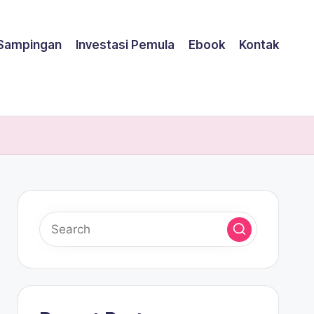
 Sampingan
Investasi Pemula
Ebook
Kontak