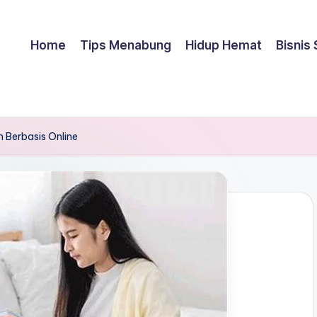
Home
Tips Menabung
Hidup Hemat
Bisnis
 Berbasis Online