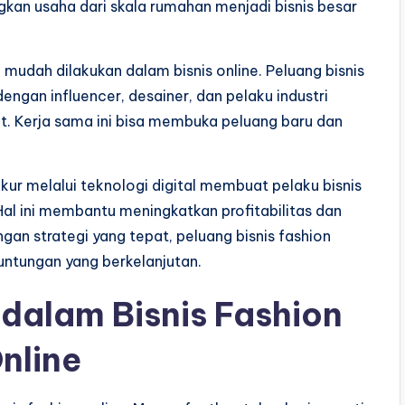
kan usaha dari skala rumahan menjadi bisnis besar
mudah dilakukan dalam bisnis online. Peluang bisnis
ngan influencer, desainer, dan pelaku industri
ut. Kerja sama ini bisa membuka peluang baru dan
ukur melalui teknologi digital membuat pelaku bisnis
l ini membantu meningkatkan profitabilitas dan
gan strategi yang tepat, peluang bisnis fashion
ntungan yang berkelanjutan.
dalam Bisnis Fashion
nline