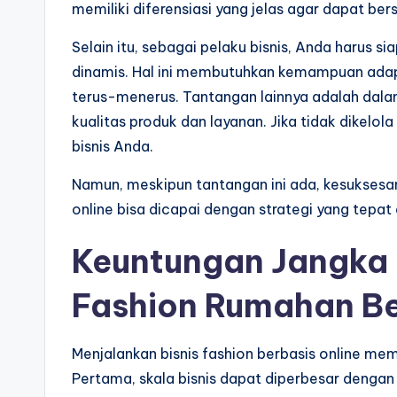
memiliki diferensiasi yang jelas agar dapat bers
Selain itu, sebagai pelaku bisnis, Anda harus 
dinamis. Hal ini membutuhkan kemampuan adapt
terus-menerus. Tantangan lainnya adalah dala
kualitas produk dan layanan. Jika tidak dikelol
bisnis Anda.
Namun, meskipun tantangan ini ada, kesuksesa
online bisa dicapai dengan strategi yang tepat
Keuntungan Jangka P
Fashion Rumahan Be
Menjalankan bisnis fashion berbasis online mem
Pertama, skala bisnis dapat diperbesar denga