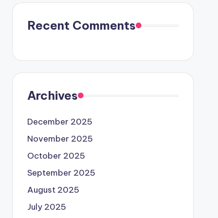
Recent Comments
Archives
December 2025
November 2025
October 2025
September 2025
August 2025
July 2025