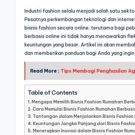
Industri fashion selalu menjadi salah satu sekt
Pesatnya perkembangan teknologi dan interne
bisnis fashion secara online, terutama bagi pe
berbasis online ini tidak hanya menawarkan fle
keuntungan yang besar. Artikel ini akan memb
dan memberikan panduan bagi Anda yang ingin m
Read More :
Tips Membagi Penghasilan Ag
Table of Contents
Mengapa Memilih Bisnis Fashion Rumahan Berb
Cara Memulai Bisnis Fashion Rumahan Berbasis
Tantangan dalam Menjalankan Bisnis Fashion
Keuntungan Jangka Panjang dari Bisnis Fashi
Menerapkan Inovasi dalam Bisnis Fashion Rum