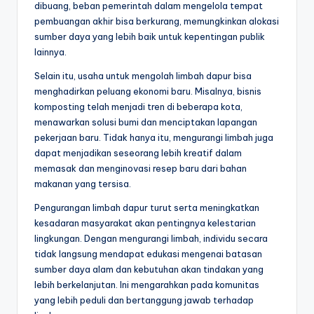
dibuang, beban pemerintah dalam mengelola tempat
pembuangan akhir bisa berkurang, memungkinkan alokasi
sumber daya yang lebih baik untuk kepentingan publik
lainnya.
Selain itu, usaha untuk mengolah limbah dapur bisa
menghadirkan peluang ekonomi baru. Misalnya, bisnis
komposting telah menjadi tren di beberapa kota,
menawarkan solusi bumi dan menciptakan lapangan
pekerjaan baru. Tidak hanya itu, mengurangi limbah juga
dapat menjadikan seseorang lebih kreatif dalam
memasak dan menginovasi resep baru dari bahan
makanan yang tersisa.
Pengurangan limbah dapur turut serta meningkatkan
kesadaran masyarakat akan pentingnya kelestarian
lingkungan. Dengan mengurangi limbah, individu secara
tidak langsung mendapat edukasi mengenai batasan
sumber daya alam dan kebutuhan akan tindakan yang
lebih berkelanjutan. Ini mengarahkan pada komunitas
yang lebih peduli dan bertanggung jawab terhadap