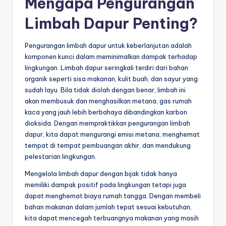
Mengapa Pengurangan
Limbah Dapur Penting?
Pengurangan limbah dapur untuk keberlanjutan adalah
komponen kunci dalam meminimalkan dampak terhadap
lingkungan. Limbah dapur seringkali terdiri dari bahan
organik seperti sisa makanan, kulit buah, dan sayur yang
sudah layu. Bila tidak diolah dengan benar, limbah ini
akan membusuk dan menghasilkan metana, gas rumah
kaca yang jauh lebih berbahaya dibandingkan karbon
dioksida. Dengan mempraktikkan pengurangan limbah
dapur, kita dapat mengurangi emisi metana, menghemat
tempat di tempat pembuangan akhir, dan mendukung
pelestarian lingkungan.
Mengelola limbah dapur dengan bijak tidak hanya
memiliki dampak positif pada lingkungan tetapi juga
dapat menghemat biaya rumah tangga. Dengan membeli
bahan makanan dalam jumlah tepat sesuai kebutuhan,
kita dapat mencegah terbuangnya makanan yang masih