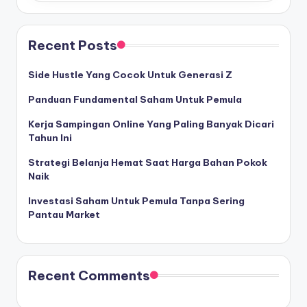
Recent Posts
Side Hustle Yang Cocok Untuk Generasi Z
Panduan Fundamental Saham Untuk Pemula
Kerja Sampingan Online Yang Paling Banyak Dicari
Tahun Ini
Strategi Belanja Hemat Saat Harga Bahan Pokok
Naik
Investasi Saham Untuk Pemula Tanpa Sering
Pantau Market
Recent Comments