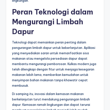
lingkungan.
Peran Teknologi dalam
Mengurangi Limbah
Dapur
Teknologi dapat memainkan peran penting dalam
pengurangan limbah dapur untuk keberlanjutan. Aplikasi
yang menyediakan saran untuk memanfaatkan sisa
makanan atau mengelola persediaan dapur dapat
membantu mengurangi pemborosan. Kulkas modern juga
telah dilengkapi dengan fitur untuk menjaga kesegaran
makanan lebih lama, memberikan kemudahan untuk
menyimpan bahan makanan tanpa khawatir cepat
membusuk.
Di samping itu, inovasi dalam kemasan makanan
berkelanjutan turut mendukung pengurangan limbah
dapur. Kemasan ramah lingkungan dan dapat terurai
membuat pengelolaan limbah menjadi lebih mudah.