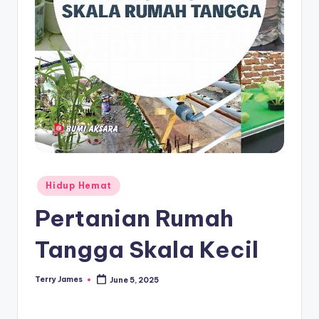
Posted
Hidup Hemat
in
Pertanian Rumah
Tangga Skala Kecil
Terry James
June 5, 2025
Posted
by