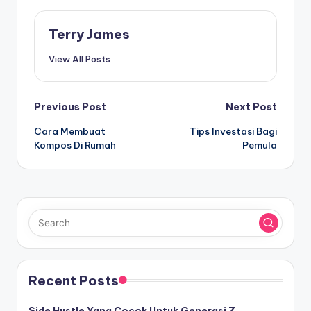
Terry James
View All Posts
Post
Previous Post
Next Post
Cara Membuat
Tips Investasi Bagi
navigation
Kompos Di Rumah
Pemula
Recent Posts
Side Hustle Yang Cocok Untuk Generasi Z