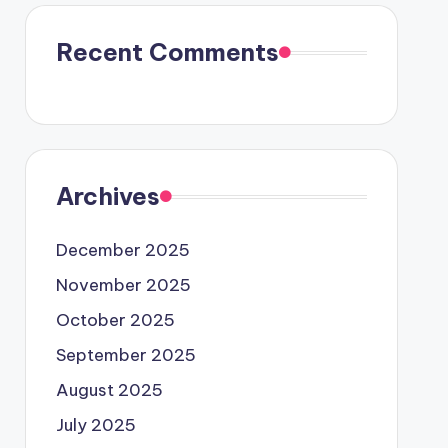
Recent Comments
Archives
December 2025
November 2025
October 2025
September 2025
August 2025
July 2025