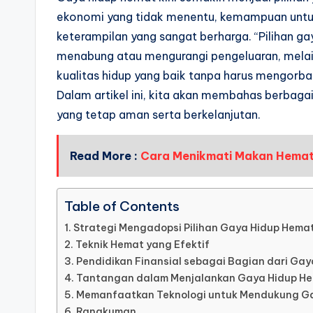
ekonomi yang tidak menentu, kemampuan untuk
keterampilan yang sangat berharga. “Pilihan 
menabung atau mengurangi pengeluaran, melai
kualitas hidup yang baik tanpa harus mengorb
Dalam artikel ini, kita akan membahas berbag
yang tetap aman serta berkelanjutan.
Read More :
Cara Menikmati Makan Hema
Table of Contents
Strategi Mengadopsi Pilihan Gaya Hidup Hema
Teknik Hemat yang Efektif
Pendidikan Finansial sebagai Bagian dari Ga
Tantangan dalam Menjalankan Gaya Hidup H
Memanfaatkan Teknologi untuk Mendukung G
Rangkuman