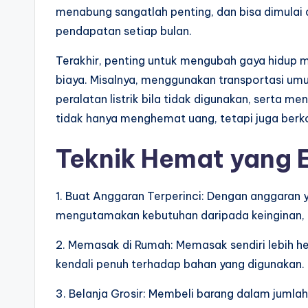
menabung sangatlah penting, dan bisa dimulai 
pendapatan setiap bulan.
Terakhir, penting untuk mengubah gaya hidup m
biaya. Misalnya, menggunakan transportasi um
peralatan listrik bila tidak digunakan, serta 
tidak hanya menghemat uang, tetapi juga berko
Teknik Hemat yang E
1. Buat Anggaran Terperinci: Dengan anggaran 
mengutamakan kebutuhan daripada keinginan, 
2. Memasak di Rumah: Memasak sendiri lebih h
kendali penuh terhadap bahan yang digunakan.
3. Belanja Grosir: Membeli barang dalam jumla