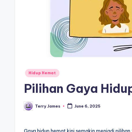
Posted
Hidup Hemat
in
Pilihan Gaya Hid
Terry James
June 6, 2025
Posted
by
Gaya hidup hemat kini semakin menjadi pilihan 