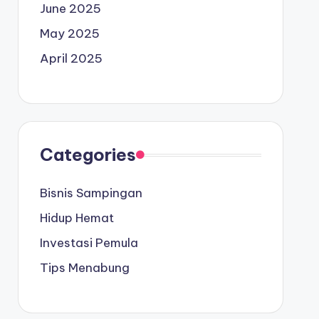
June 2025
May 2025
April 2025
Categories
Bisnis Sampingan
Hidup Hemat
Investasi Pemula
Tips Menabung