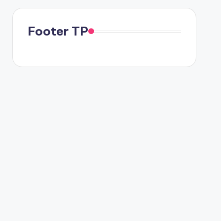
Footer TP