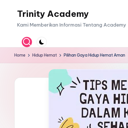
Trinity Academy
Skip
to
Kami Memberikan Informasi Tentang Academy
content
Home
Hidup Hemat
Pilihan Gaya Hidup Hemat Aman