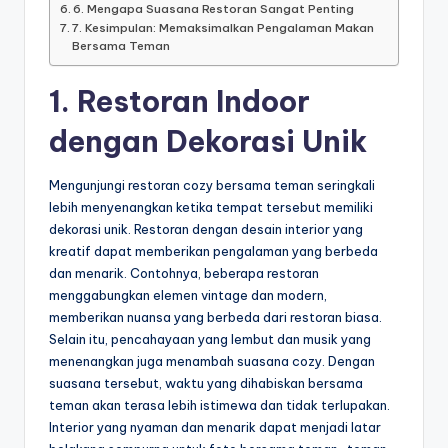
6. Mengapa Suasana Restoran Sangat Penting
7. Kesimpulan: Memaksimalkan Pengalaman Makan
Bersama Teman
1. Restoran Indoor
dengan Dekorasi Unik
Mengunjungi restoran cozy bersama teman seringkali
lebih menyenangkan ketika tempat tersebut memiliki
dekorasi unik. Restoran dengan desain interior yang
kreatif dapat memberikan pengalaman yang berbeda
dan menarik. Contohnya, beberapa restoran
menggabungkan elemen vintage dan modern,
memberikan nuansa yang berbeda dari restoran biasa.
Selain itu, pencahayaan yang lembut dan musik yang
menenangkan juga menambah suasana cozy. Dengan
suasana tersebut, waktu yang dihabiskan bersama
teman akan terasa lebih istimewa dan tidak terlupakan.
Interior yang nyaman dan menarik dapat menjadi latar