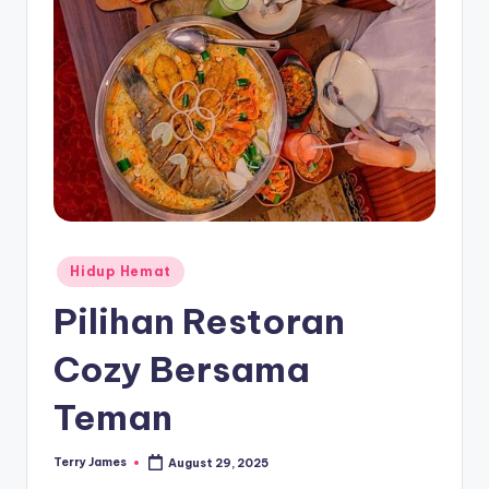
Posted
Hidup Hemat
in
Pilihan Restoran
Cozy Bersama
Teman
Terry James
August 29, 2025
Posted
by