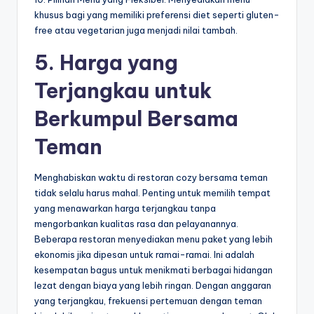
khusus bagi yang memiliki preferensi diet seperti gluten-
free atau vegetarian juga menjadi nilai tambah.
5. Harga yang
Terjangkau untuk
Berkumpul Bersama
Teman
Menghabiskan waktu di restoran cozy bersama teman
tidak selalu harus mahal. Penting untuk memilih tempat
yang menawarkan harga terjangkau tanpa
mengorbankan kualitas rasa dan pelayanannya.
Beberapa restoran menyediakan menu paket yang lebih
ekonomis jika dipesan untuk ramai-ramai. Ini adalah
kesempatan bagus untuk menikmati berbagai hidangan
lezat dengan biaya yang lebih ringan. Dengan anggaran
yang terjangkau, frekuensi pertemuan dengan teman