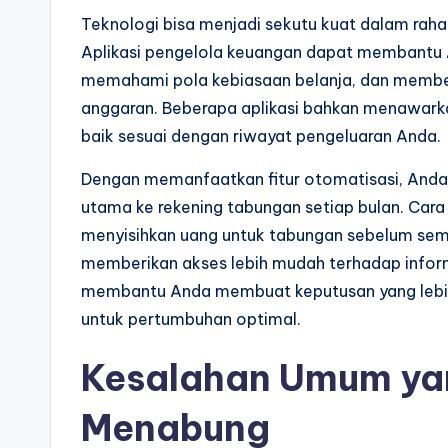
Teknologi bisa menjadi sekutu kuat dalam ra
Aplikasi pengelola keuangan dapat membantu 
memahami pola kebiasaan belanja, dan membe
anggaran. Beberapa aplikasi bahkan menawark
baik sesuai dengan riwayat pengeluaran Anda.
Dengan memanfaatkan fitur otomatisasi, Anda 
utama ke rekening tabungan setiap bulan. Car
menyisihkan uang untuk tabungan sebelum semp
memberikan akses lebih mudah terhadap infor
membantu Anda membuat keputusan yang lebi
untuk pertumbuhan optimal.
Kesalahan Umum yan
Menabung