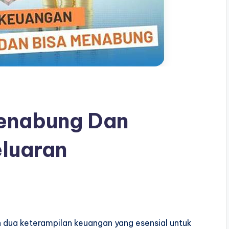
enabung Dan
luaran
ua keterampilan keuangan yang esensial untuk