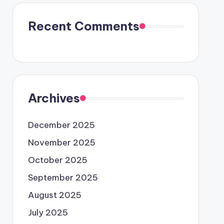
Recent Comments
Archives
December 2025
November 2025
October 2025
September 2025
August 2025
July 2025