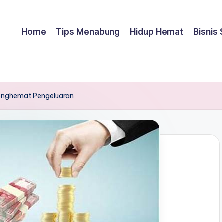
Home
Tips Menabung
Hidup Hemat
Bisnis
enghemat Pengeluaran