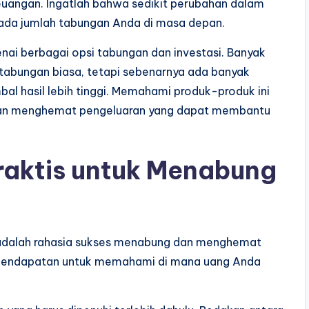
uangan. Ingatlah bahwa sedikit perubahan dalam
ada jumlah tabungan Anda di masa depan.
enai berbagai opsi tabungan dan investasi. Banyak
tabungan biasa, tetapi sebenarnya ada banyak
al hasil lebih tinggi. Memahami produk-produk ini
 dan menghemat pengeluaran yang dapat membantu
aktis untuk Menabung
 adalah rahasia sukses menabung dan menghemat
n pendapatan untuk memahami di mana uang Anda