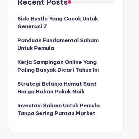
Recent Posts
Side Hustle Yang Cocok Untuk
Generasi Z
Panduan Fundamental Saham
Untuk Pemula
Kerja Sampingan Online Yang
Paling Banyak Dicari Tahun Ini
Strategi Belanja Hemat Saat
Harga Bahan Pokok Naik
Investasi Saham Untuk Pemula
Tanpa Sering Pantau Market