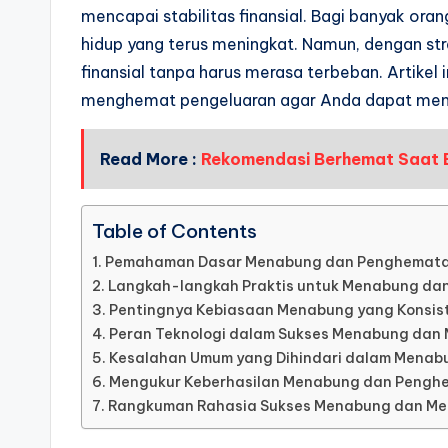
mencapai stabilitas finansial. Bagi banyak or
hidup yang terus meningkat. Namun, dengan str
finansial tanpa harus merasa terbeban. Artike
menghemat pengeluaran agar Anda dapat menikm
Read More :
Rekomendasi Berhemat Saat B
Table of Contents
Pemahaman Dasar Menabung dan Penghemat
Langkah-langkah Praktis untuk Menabung d
Pentingnya Kebiasaan Menabung yang Konsis
Peran Teknologi dalam Sukses Menabung da
Kesalahan Umum yang Dihindari dalam Menab
Mengukur Keberhasilan Menabung dan Pengh
Rangkuman Rahasia Sukses Menabung dan M