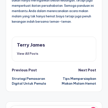
bukan hanya meringankan beban keuangan, tetapi juga
memperkuat ikatan persahabatan. Semoga panduan ini
membantu Anda dalam merencanakan acara makan
malam yang tak hanya hemat biaya tetapi juga penuh
kenangan indah bersama teman-teman.
Terry James
View All Posts
Post
Previous Post
Next Post
Strategi Pemasaran
Tips Mempersiapkan
navigation
Digital Untuk Pemula
Makan Malam Hemat