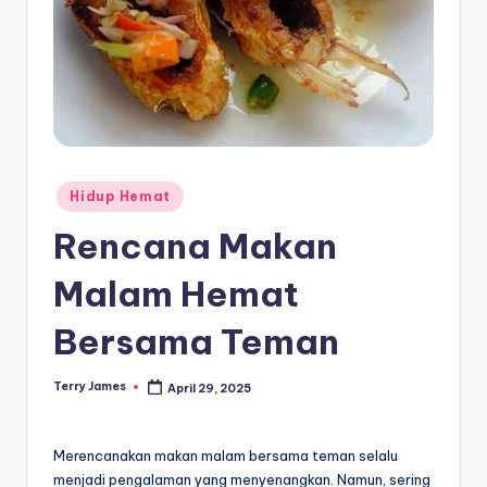
Posted
Hidup Hemat
in
Rencana Makan
Malam Hemat
Bersama Teman
Terry James
April 29, 2025
Posted
by
Merencanakan makan malam bersama teman selalu
menjadi pengalaman yang menyenangkan. Namun, sering