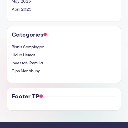
May 2025
April 2025
Categories
Bisnis Sampingan
Hidup Hemat
Investasi Pemula
Tips Menabung
Footer TP