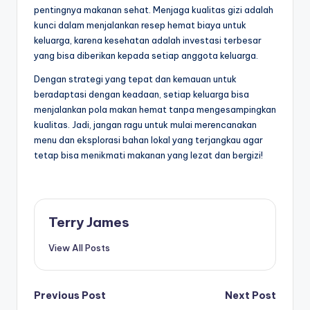
pentingnya makanan sehat. Menjaga kualitas gizi adalah
kunci dalam menjalankan resep hemat biaya untuk
keluarga, karena kesehatan adalah investasi terbesar
yang bisa diberikan kepada setiap anggota keluarga.
Dengan strategi yang tepat dan kemauan untuk
beradaptasi dengan keadaan, setiap keluarga bisa
menjalankan pola makan hemat tanpa mengesampingkan
kualitas. Jadi, jangan ragu untuk mulai merencanakan
menu dan eksplorasi bahan lokal yang terjangkau agar
tetap bisa menikmati makanan yang lezat dan bergizi!
Terry James
View All Posts
Post
Previous Post
Next Post