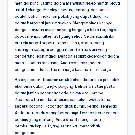
menjadi kunci utama dalam menyusun resep hemat biaya
untuk keluarga. Misalnya, beras, kentang, dan pasta
adalah bahan makanan pokok yang dapat diolah ke
dalam berbagai jenis masakan. Mengombinasikannya
dengan sayuran musiman yang harganya lebih terjangkau
dapat menjadi alternatif yang sehat. Selain itu, pilihlah
protein nabati seperti tempe, tahu, atau kacang-
kacangan sebagai pengganti protein hewani yang
cenderung lebih mahal. Dengan sedikit kecerdikan dalam
memilih bahan makanan, Anda bisa menghemat
pengeluaran dan tetap menjaga kesehatan keluarga.
Belanja besar-besaran untuk bahan dasar bisa jadi lebih
ekonomis dalam jangka panjang. Beli beras atau pasta
dalam jumlah besar saat ada diskon atau promo.
Beberapa bahan dapat disimpan dalam waktu lama,
seperti kacang-kacangan atau bumbu kering, sehingga
Anda tidak perlu sering berbelanja. Dengan perencanaan
belanja yang matang, Anda dapat menghindari
pembelian impulsif yang sering kali menambah
pengeluaran.