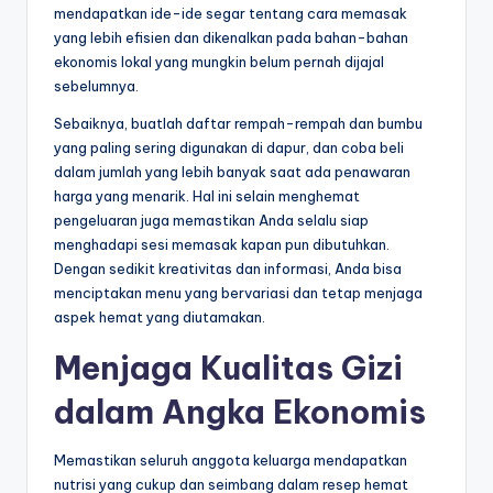
mendapatkan ide-ide segar tentang cara memasak
yang lebih efisien dan dikenalkan pada bahan-bahan
ekonomis lokal yang mungkin belum pernah dijajal
sebelumnya.
Sebaiknya, buatlah daftar rempah-rempah dan bumbu
yang paling sering digunakan di dapur, dan coba beli
dalam jumlah yang lebih banyak saat ada penawaran
harga yang menarik. Hal ini selain menghemat
pengeluaran juga memastikan Anda selalu siap
menghadapi sesi memasak kapan pun dibutuhkan.
Dengan sedikit kreativitas dan informasi, Anda bisa
menciptakan menu yang bervariasi dan tetap menjaga
aspek hemat yang diutamakan.
Menjaga Kualitas Gizi
dalam Angka Ekonomis
Memastikan seluruh anggota keluarga mendapatkan
nutrisi yang cukup dan seimbang dalam resep hemat