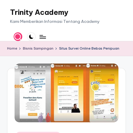
Trinity Academy
Skip
to
Kami Memberikan Informasi Tentang Academy
content
Home
Bisnis Sampingan
Situs Survei Online Bebas Penipuan