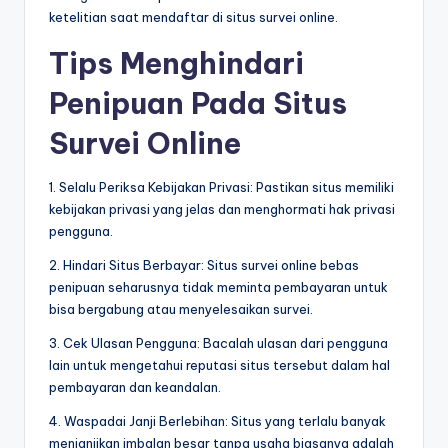
ketelitian saat mendaftar di situs survei online.
Tips Menghindari
Penipuan Pada Situs
Survei Online
1. Selalu Periksa Kebijakan Privasi: Pastikan situs memiliki
kebijakan privasi yang jelas dan menghormati hak privasi
pengguna.
2. Hindari Situs Berbayar: Situs survei online bebas
penipuan seharusnya tidak meminta pembayaran untuk
bisa bergabung atau menyelesaikan survei.
3. Cek Ulasan Pengguna: Bacalah ulasan dari pengguna
lain untuk mengetahui reputasi situs tersebut dalam hal
pembayaran dan keandalan.
4. Waspadai Janji Berlebihan: Situs yang terlalu banyak
menjanjikan imbalan besar tanpa usaha biasanya adalah