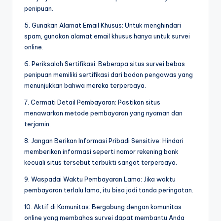
penipuan.
5. Gunakan Alamat Email Khusus: Untuk menghindari
spam, gunakan alamat email khusus hanya untuk survei
online.
6. Periksalah Sertifikasi: Beberapa situs survei bebas
penipuan memiliki sertifikasi dari badan pengawas yang
menunjukkan bahwa mereka terpercaya.
7. Cermati Detail Pembayaran: Pastikan situs
menawarkan metode pembayaran yang nyaman dan
terjamin.
8. Jangan Berikan Informasi Pribadi Sensitive: Hindari
memberikan informasi seperti nomor rekening bank
kecuali situs tersebut terbukti sangat terpercaya.
9. Waspadai Waktu Pembayaran Lama: Jika waktu
pembayaran terlalu lama, itu bisa jadi tanda peringatan.
10. Aktif di Komunitas: Bergabung dengan komunitas
online yang membahas survei dapat membantu Anda