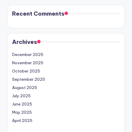
Recent Comments
Archives
December 2025
November 2025
October 2025
September 2025
August 2025
July 2025
June 2025
May 2025
April 2025