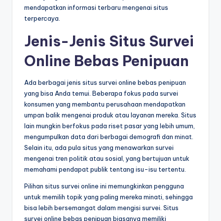
mendapatkan informasi terbaru mengenai situs
terpercaya.
Jenis-Jenis Situs Survei
Online Bebas Penipuan
Ada berbagai jenis situs survei online bebas penipuan
yang bisa Anda temui. Beberapa fokus pada survei
konsumen yang membantu perusahaan mendapatkan
umpan balik mengenai produk atau layanan mereka. Situs
lain mungkin berfokus pada riset pasar yang lebih umum,
mengumpulkan data dari berbagai demografi dan minat.
Selain itu, ada pula situs yang menawarkan survei
mengenai tren politik atau sosial, yang bertujuan untuk
memahami pendapat publik tentang isu-isu tertentu.
Pilihan situs survei online ini memungkinkan pengguna
untuk memilih topik yang paling mereka minati, sehingga
bisa lebih bersemangat dalam mengisi survei. Situs
survei online bebas penipuan biasanya memiliki