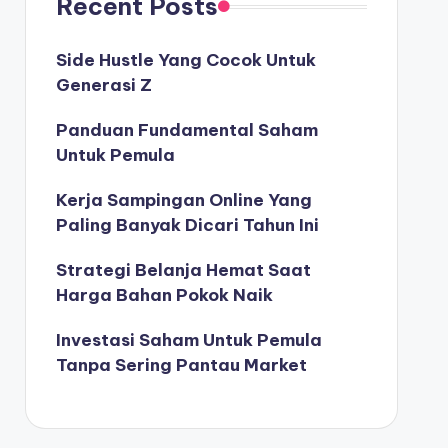
Recent Posts
Side Hustle Yang Cocok Untuk
Generasi Z
Panduan Fundamental Saham
Untuk Pemula
Kerja Sampingan Online Yang
Paling Banyak Dicari Tahun Ini
Strategi Belanja Hemat Saat
Harga Bahan Pokok Naik
Investasi Saham Untuk Pemula
Tanpa Sering Pantau Market