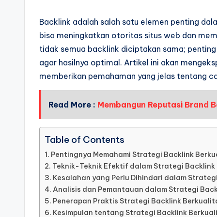
Backlink adalah salah satu elemen penting da
bisa meningkatkan otoritas situs web dan me
tidak semua backlink diciptakan sama; penting 
agar hasilnya optimal. Artikel ini akan mengeksp
memberikan pemahaman yang jelas tentang ca
Read More :
Membangun Reputasi Brand B
Table of Contents
Pentingnya Memahami Strategi Backlink Berkua
Teknik-Teknik Efektif dalam Strategi Backlink
Kesalahan yang Perlu Dihindari dalam Strategi
Analisis dan Pemantauan dalam Strategi Backl
Penerapan Praktis Strategi Backlink Berkualit
Kesimpulan tentang Strategi Backlink Berkual