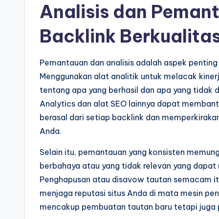
Analisis dan Peman
Backlink Berkualitas
Pemantauan dan analisis adalah aspek penting da
Menggunakan alat analitik untuk melacak kin
tentang apa yang berhasil dan apa yang tidak 
Analytics dan alat SEO lainnya dapat membantu
berasal dari setiap backlink dan memperkiraka
Anda.
Selain itu, pemantauan yang konsisten memung
berbahaya atau yang tidak relevan yang dapat
Penghapusan atau disavow tautan semacam itu
menjaga reputasi situs Anda di mata mesin penca
mencakup pembuatan tautan baru tetapi juga