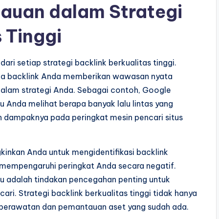
tauan dalam Strategi
 Tinggi
ri setiap strategi backlink berkualitas tinggi.
erja backlink Anda memberikan wawasan nyata
dalam strategi Anda. Sebagai contoh, Google
 Anda melihat berapa banyak lalu lintas yang
n dampaknya pada peringkat mesin pencari situs
kinkan Anda untuk mengidentifikasi backlink
 mempengaruhi peringkat Anda secara negatif.
 adalah tindakan pencegahan penting untuk
ri. Strategi backlink berkualitas tinggi tidak hanya
 perawatan dan pemantauan aset yang sudah ada.