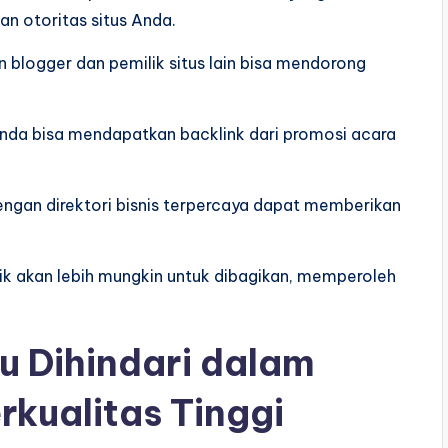
n otoritas situs Anda.
 blogger dan pemilik situs lain bisa mendorong
nda bisa mendapatkan backlink dari promosi acara
engan direktori bisnis terpercaya dapat memberikan
ik akan lebih mungkin untuk dibagikan, memperoleh
u Dihindari dalam
rkualitas Tinggi