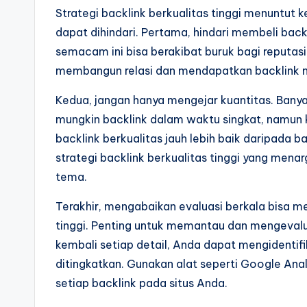
Strategi backlink berkualitas tinggi menuntut 
dapat dihindari. Pertama, hindari membeli backl
semacam ini bisa berakibat buruk bagi reputasi
membangun relasi dan mendapatkan backlink mel
Kedua, jangan hanya mengejar kuantitas. Ban
mungkin backlink dalam waktu singkat, namun k
backlink berkualitas jauh lebih baik daripada b
strategi backlink berkualitas tinggi yang menar
tema.
Terakhir, mengabaikan evaluasi berkala bisa me
tinggi. Penting untuk memantau dan mengevalua
kembali setiap detail, Anda dapat mengidentif
ditingkatkan. Gunakan alat seperti Google Ana
setiap backlink pada situs Anda.