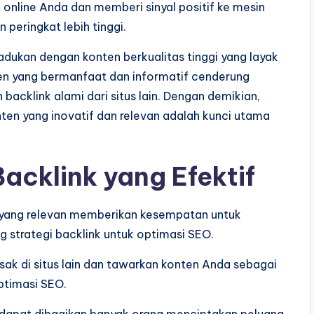
 online Anda dan memberi sinyal positif ke mesin
peringkat lebih tinggi.
adukan dengan konten berkualitas tinggi yang layak
ten yang bermanfaat dan informatif cenderung
acklink alami dari situs lain. Dengan demikian,
n yang inovatif dan relevan adalah kunci utama
cklink yang Efektif
lain yang relevan memberikan kesempatan untuk
 strategi backlink untuk optimasi SEO.
usak di situs lain dan tawarkan konten Anda sebagai
ptimasi SEO.