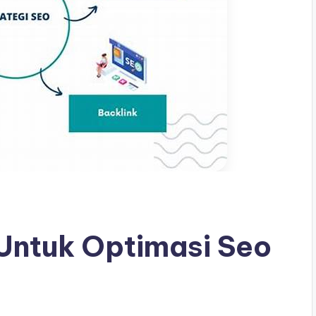
 Untuk Optimasi Seo