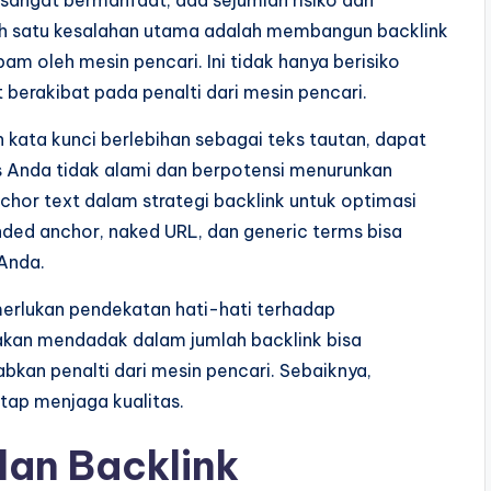
 sangat bermanfaat, ada sejumlah risiko dan
lah satu kesalahan utama adalah membangun backlink
pam oleh mesin pencari. Ini tidak hanya berisiko
 berakibat pada penalti dari mesin pencari.
 kata kunci berlebihan sebagai teks tautan, dapat
Anda tidak alami dan berpotensi menurunkan
anchor text dalam strategi backlink untuk optimasi
ed anchor, naked URL, dan generic terms bisa
 Anda.
merlukan pendekatan hati-hati terhadap
jakan mendadak dalam jumlah backlink bisa
kan penalti dari mesin pencari. Sebaiknya,
tap menjaga kualitas.
lan Backlink