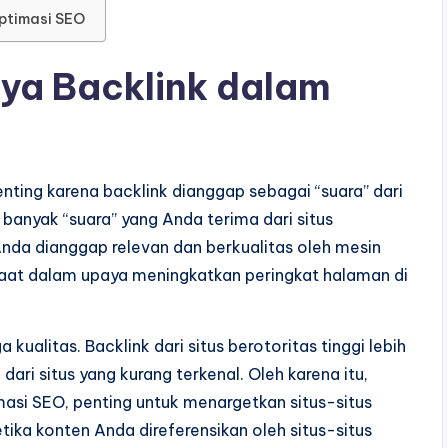
Optimasi SEO
ya Backlink dalam
nting karena backlink dianggap sebagai “suara” dari
banyak “suara” yang Anda terima dari situs
nda dianggap relevan dan berkualitas oleh mesin
nfaat dalam upaya meningkatkan peringkat halaman di
 kualitas. Backlink dari situs berotoritas tinggi lebih
ari situs yang kurang terkenal. Oleh karena itu,
asi SEO, penting untuk menargetkan situs-situs
tika konten Anda direferensikan oleh situs-situs