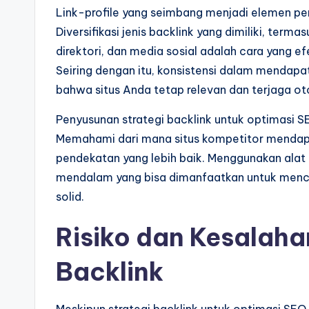
Link-profile yang seimbang menjadi elemen pen
Diversifikasi jenis backlink yang dimiliki, termas
direktori, dan media sosial adalah cara yang ef
Seiring dengan itu, konsistensi dalam mendapa
bahwa situs Anda tetap relevan dan terjaga ot
Penyusunan strategi backlink untuk optimasi SE
Memahami dari mana situs kompetitor menda
pendekatan yang lebih baik. Menggunakan alat
mendalam yang bisa dimanfaatkan untuk mencip
solid.
Risiko dan Kesalah
Backlink