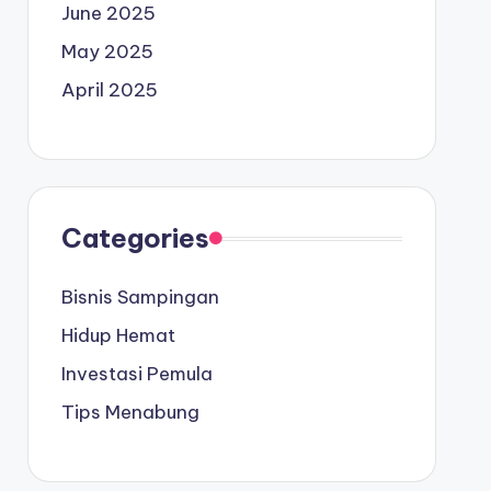
June 2025
May 2025
April 2025
Categories
Bisnis Sampingan
Hidup Hemat
Investasi Pemula
Tips Menabung