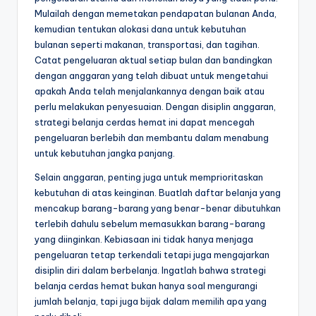
Mulailah dengan memetakan pendapatan bulanan Anda,
kemudian tentukan alokasi dana untuk kebutuhan
bulanan seperti makanan, transportasi, dan tagihan.
Catat pengeluaran aktual setiap bulan dan bandingkan
dengan anggaran yang telah dibuat untuk mengetahui
apakah Anda telah menjalankannya dengan baik atau
perlu melakukan penyesuaian. Dengan disiplin anggaran,
strategi belanja cerdas hemat ini dapat mencegah
pengeluaran berlebih dan membantu dalam menabung
untuk kebutuhan jangka panjang.
Selain anggaran, penting juga untuk memprioritaskan
kebutuhan di atas keinginan. Buatlah daftar belanja yang
mencakup barang-barang yang benar-benar dibutuhkan
terlebih dahulu sebelum memasukkan barang-barang
yang diinginkan. Kebiasaan ini tidak hanya menjaga
pengeluaran tetap terkendali tetapi juga mengajarkan
disiplin diri dalam berbelanja. Ingatlah bahwa strategi
belanja cerdas hemat bukan hanya soal mengurangi
jumlah belanja, tapi juga bijak dalam memilih apa yang