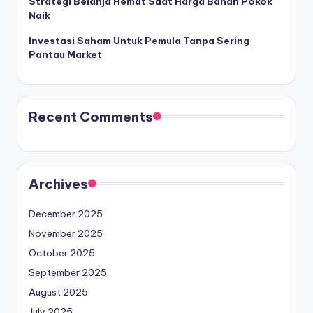
Strategi Belanja Hemat Saat Harga Bahan Pokok
Naik
Investasi Saham Untuk Pemula Tanpa Sering
Pantau Market
Recent Comments
Archives
December 2025
November 2025
October 2025
September 2025
August 2025
July 2025