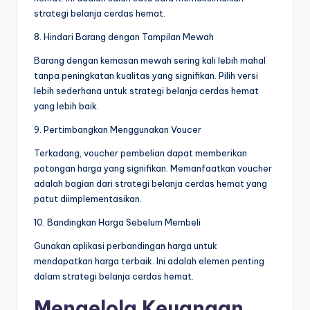
strategi belanja cerdas hemat.
8. Hindari Barang dengan Tampilan Mewah
Barang dengan kemasan mewah sering kali lebih mahal
tanpa peningkatan kualitas yang signifikan. Pilih versi
lebih sederhana untuk strategi belanja cerdas hemat
yang lebih baik.
9. Pertimbangkan Menggunakan Voucer
Terkadang, voucher pembelian dapat memberikan
potongan harga yang signifikan. Memanfaatkan voucher
adalah bagian dari strategi belanja cerdas hemat yang
patut diimplementasikan.
10. Bandingkan Harga Sebelum Membeli
Gunakan aplikasi perbandingan harga untuk
mendapatkan harga terbaik. Ini adalah elemen penting
dalam strategi belanja cerdas hemat.
Mengelola Keuangan