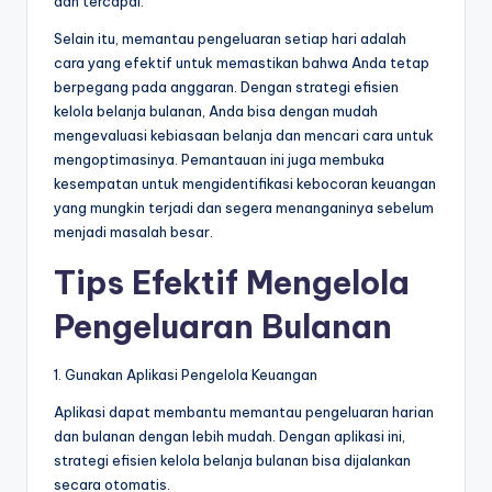
dan tercapai.
Selain itu, memantau pengeluaran setiap hari adalah
cara yang efektif untuk memastikan bahwa Anda tetap
berpegang pada anggaran. Dengan strategi efisien
kelola belanja bulanan, Anda bisa dengan mudah
mengevaluasi kebiasaan belanja dan mencari cara untuk
mengoptimasinya. Pemantauan ini juga membuka
kesempatan untuk mengidentifikasi kebocoran keuangan
yang mungkin terjadi dan segera menanganinya sebelum
menjadi masalah besar.
Tips Efektif Mengelola
Pengeluaran Bulanan
1. Gunakan Aplikasi Pengelola Keuangan
Aplikasi dapat membantu memantau pengeluaran harian
dan bulanan dengan lebih mudah. Dengan aplikasi ini,
strategi efisien kelola belanja bulanan bisa dijalankan
secara otomatis.