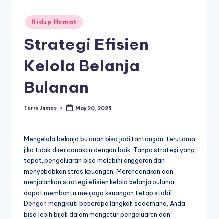
Posted
Hidup Hemat
in
Strategi Efisien
Kelola Belanja
Bulanan
Terry James
May 20, 2025
Posted
by
Mengelola belanja bulanan bisa jadi tantangan, terutama
jika tidak direncanakan dengan baik. Tanpa strategi yang
tepat, pengeluaran bisa melebihi anggaran dan
menyebabkan stres keuangan. Merencanakan dan
menjalankan strategi efisien kelola belanja bulanan
dapat membantu menjaga keuangan tetap stabil.
Dengan mengikuti beberapa langkah sederhana, Anda
bisa lebih bijak dalam mengatur pengeluaran dan