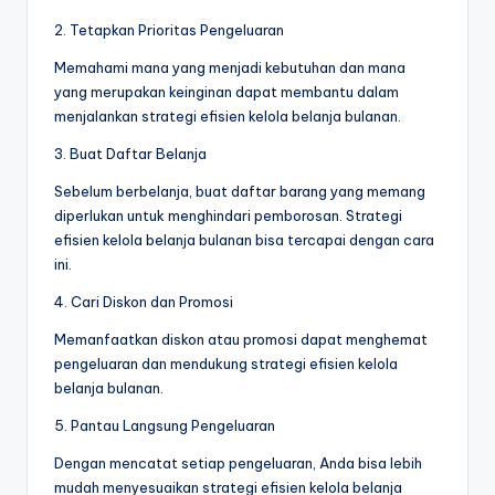
2. Tetapkan Prioritas Pengeluaran
Memahami mana yang menjadi kebutuhan dan mana
yang merupakan keinginan dapat membantu dalam
menjalankan strategi efisien kelola belanja bulanan.
3. Buat Daftar Belanja
Sebelum berbelanja, buat daftar barang yang memang
diperlukan untuk menghindari pemborosan. Strategi
efisien kelola belanja bulanan bisa tercapai dengan cara
ini.
4. Cari Diskon dan Promosi
Memanfaatkan diskon atau promosi dapat menghemat
pengeluaran dan mendukung strategi efisien kelola
belanja bulanan.
5. Pantau Langsung Pengeluaran
Dengan mencatat setiap pengeluaran, Anda bisa lebih
mudah menyesuaikan strategi efisien kelola belanja