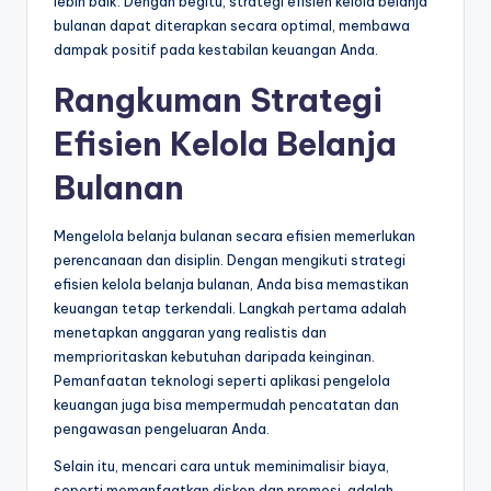
lebih baik. Dengan begitu, strategi efisien kelola belanja
bulanan dapat diterapkan secara optimal, membawa
dampak positif pada kestabilan keuangan Anda.
Rangkuman Strategi
Efisien Kelola Belanja
Bulanan
Mengelola belanja bulanan secara efisien memerlukan
perencanaan dan disiplin. Dengan mengikuti strategi
efisien kelola belanja bulanan, Anda bisa memastikan
keuangan tetap terkendali. Langkah pertama adalah
menetapkan anggaran yang realistis dan
memprioritaskan kebutuhan daripada keinginan.
Pemanfaatan teknologi seperti aplikasi pengelola
keuangan juga bisa mempermudah pencatatan dan
pengawasan pengeluaran Anda.
Selain itu, mencari cara untuk meminimalisir biaya,
seperti memanfaatkan diskon dan promosi, adalah