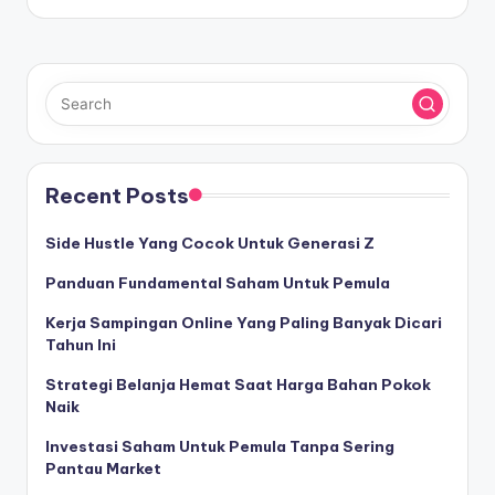
Recent Posts
Side Hustle Yang Cocok Untuk Generasi Z
Panduan Fundamental Saham Untuk Pemula
Kerja Sampingan Online Yang Paling Banyak Dicari
Tahun Ini
Strategi Belanja Hemat Saat Harga Bahan Pokok
Naik
Investasi Saham Untuk Pemula Tanpa Sering
Pantau Market