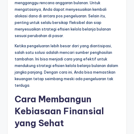
mengganggu rencana anggaran bulanan. Untuk
mengatasinya, Anda dapat menyesuaikan kembali
alokasi dana di antara pos pengeluaran. Selain itu,
penting untuk selalu bersikap fleksibel dan siap
menyesuaikan strategi efisien kelola belanja bulanan
sesuai perubahan di pasar.
Ketika pengeluaran lebih besar dari yang diantisipasi,
salah satu solusi adalah mencari sumber penghasilan
tambahan. Ini bisa menjadi cara yang efektif untuk
mendukung strategi efisien kelola belanja bulanan dalam
jangka panjang. Dengan cara ini, Anda bisa memastikan
keuangan tetap seimbang meski ada pengeluaran tak
terduga.
Cara Membangun
Kebiasaan Finansial
yang Sehat