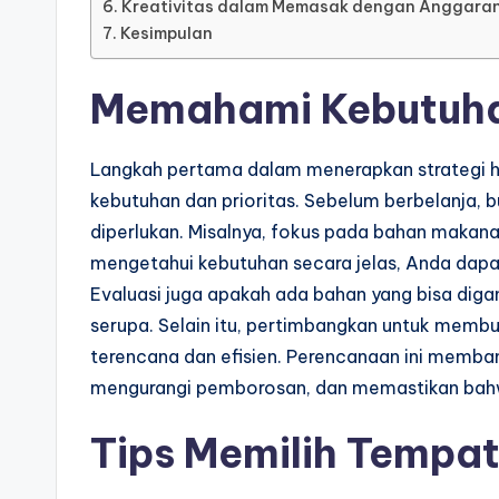
Kreativitas dalam Memasak dengan Anggaran
Kesimpulan
Memahami Kebutuhan
Langkah pertama dalam menerapkan strategi 
kebutuhan dan prioritas. Sebelum berbelanja,
diperlukan. Misalnya, fokus pada bahan makana
mengetahui kebutuhan secara jelas, Anda dapat
Evaluasi juga apakah ada bahan yang bisa digant
serupa. Selain itu, pertimbangkan untuk membu
terencana dan efisien. Perencanaan ini memba
mengurangi pemborosan, dan memastikan bahwa
Tips Memilih Tempat