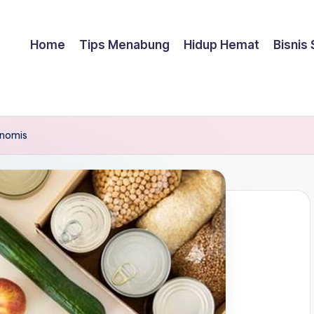
Home
Tips Menabung
Hidup Hemat
Bisnis
onomis