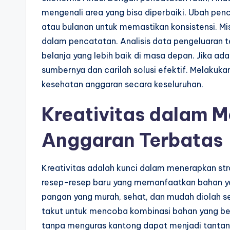
mengenali area yang bisa diperbaiki. Ubah pen
atau bulanan untuk memastikan konsistensi. M
dalam pencatatan. Analisis data pengeluara
belanja yang lebih baik di masa depan. Jika ad
sumbernya dan carilah solusi efektif. Melakuka
kesehatan anggaran secara keseluruhan.
Kreativitas dalam 
Anggaran Terbatas
Kreativitas adalah kunci dalam menerapkan st
resep-resep baru yang memanfaatkan bahan ya
pangan yang murah, sehat, dan mudah diolah se
takut untuk mencoba kombinasi bahan yang ber
tanpa menguras kantong dapat menjadi tantang