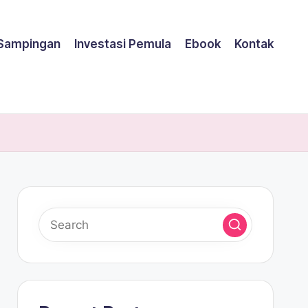
 Sampingan
Investasi Pemula
Ebook
Kontak