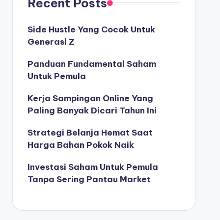
Recent Posts
Side Hustle Yang Cocok Untuk
Generasi Z
Panduan Fundamental Saham
Untuk Pemula
Kerja Sampingan Online Yang
Paling Banyak Dicari Tahun Ini
Strategi Belanja Hemat Saat
Harga Bahan Pokok Naik
Investasi Saham Untuk Pemula
Tanpa Sering Pantau Market