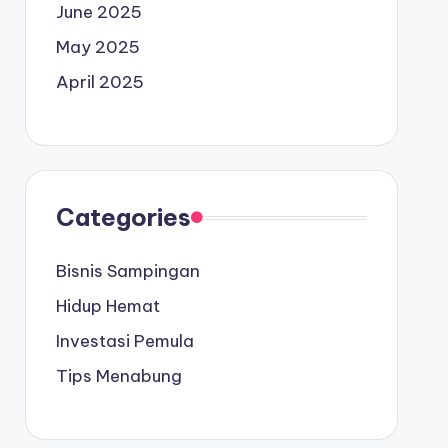
June 2025
May 2025
April 2025
Categories
Bisnis Sampingan
Hidup Hemat
Investasi Pemula
Tips Menabung