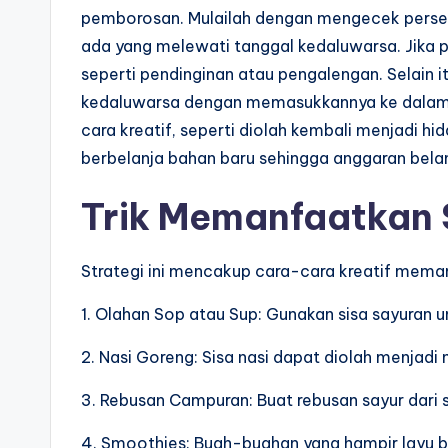
pemborosan. Mulailah dengan mengecek persed
ada yang melewati tanggal kedaluwarsa. Jika 
seperti pendinginan atau pengalengan. Selain
kedaluwarsa dengan memasukkannya ke dalam 
cara kreatif, seperti diolah kembali menjadi hi
berbelanja bahan baru sehingga anggaran belan
Trik Memanfaatkan
Strategi ini mencakup cara-cara kreatif mema
1. Olahan Sop atau Sup: Gunakan sisa sayuran 
2. Nasi Goreng: Sisa nasi dapat diolah menjadi 
3. Rebusan Campuran: Buat rebusan sayur dari s
4. Smoothies: Buah-buahan yang hampir layu b