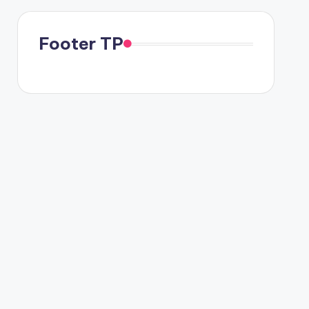
Footer TP