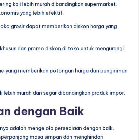
 sering kali lebih murah dibandingkan supermarket,
onomis yang lebih efektif.
 toko grosir dapat memberikan diskon harga yang
khusus dan promo diskon di toko untuk mengurangi
nline yang memberikan potongan harga dan pengiriman
kali lebih murah dan segar dibandingkan produk impor.
an dengan Baik
tnya adalah mengelola persediaan dengan baik.
erpanjang masa simpan dan menghindari