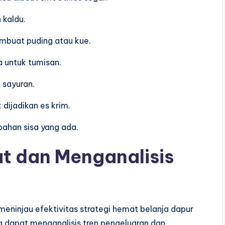
 kaldu.
embuat puding atau kue.
a untuk tumisan.
 sayuran.
dijadikan es krim.
bahan sisa yang ada.
t dan Menganalisis
eninjau efektivitas strategi hemat belanja dapur
 dapat menganalisis tren pengeluaran dan