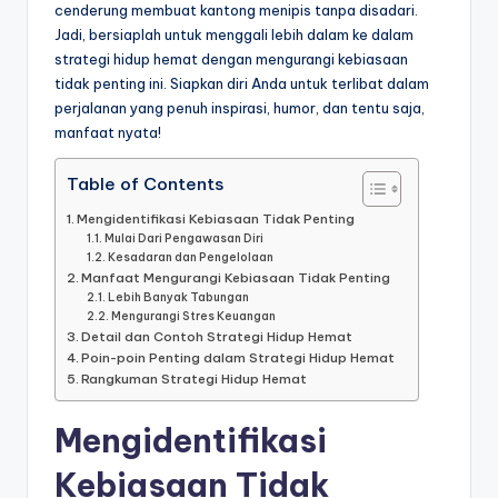
cenderung membuat kantong menipis tanpa disadari.
Jadi, bersiaplah untuk menggali lebih dalam ke dalam
strategi hidup hemat dengan mengurangi kebiasaan
tidak penting ini. Siapkan diri Anda untuk terlibat dalam
perjalanan yang penuh inspirasi, humor, dan tentu saja,
manfaat nyata!
Table of Contents
Mengidentifikasi Kebiasaan Tidak Penting
Mulai Dari Pengawasan Diri
Kesadaran dan Pengelolaan
Manfaat Mengurangi Kebiasaan Tidak Penting
Lebih Banyak Tabungan
Mengurangi Stres Keuangan
Detail dan Contoh Strategi Hidup Hemat
Poin-poin Penting dalam Strategi Hidup Hemat
Rangkuman Strategi Hidup Hemat
Mengidentifikasi
Kebiasaan Tidak