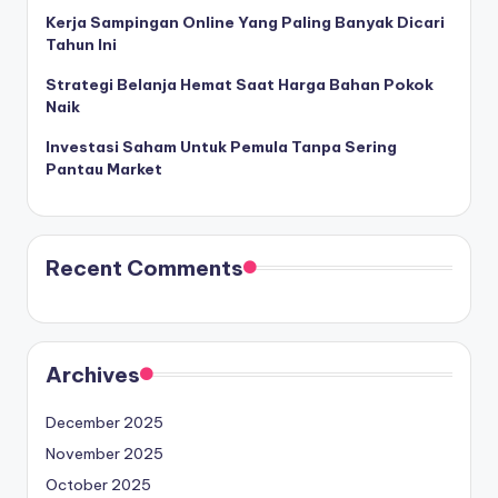
Kerja Sampingan Online Yang Paling Banyak Dicari
Tahun Ini
Strategi Belanja Hemat Saat Harga Bahan Pokok
Naik
Investasi Saham Untuk Pemula Tanpa Sering
Pantau Market
Recent Comments
Archives
December 2025
November 2025
October 2025