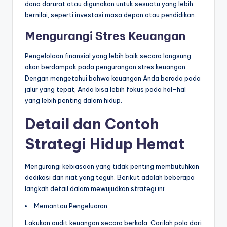
dana darurat atau digunakan untuk sesuatu yang lebih
bernilai, seperti investasi masa depan atau pendidikan.
Mengurangi Stres Keuangan
Pengelolaan finansial yang lebih baik secara langsung
akan berdampak pada pengurangan stres keuangan.
Dengan mengetahui bahwa keuangan Anda berada pada
jalur yang tepat, Anda bisa lebih fokus pada hal-hal
yang lebih penting dalam hidup.
Detail dan Contoh
Strategi Hidup Hemat
Mengurangi kebiasaan yang tidak penting membutuhkan
dedikasi dan niat yang teguh. Berikut adalah beberapa
langkah detail dalam mewujudkan strategi ini:
Memantau Pengeluaran:
Lakukan audit keuangan secara berkala. Carilah pola dari