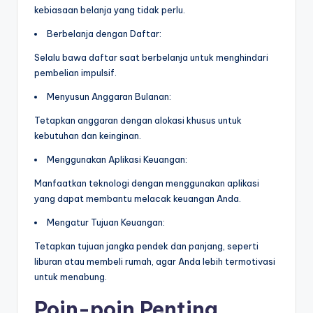
kebiasaan belanja yang tidak perlu.
Berbelanja dengan Daftar:
Selalu bawa daftar saat berbelanja untuk menghindari
pembelian impulsif.
Menyusun Anggaran Bulanan:
Tetapkan anggaran dengan alokasi khusus untuk
kebutuhan dan keinginan.
Menggunakan Aplikasi Keuangan:
Manfaatkan teknologi dengan menggunakan aplikasi
yang dapat membantu melacak keuangan Anda.
Mengatur Tujuan Keuangan:
Tetapkan tujuan jangka pendek dan panjang, seperti
liburan atau membeli rumah, agar Anda lebih termotivasi
untuk menabung.
Poin-poin Penting