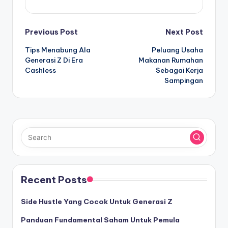
Post
Previous Post
Next Post
Tips Menabung Ala
Peluang Usaha
navigation
Generasi Z Di Era
Makanan Rumahan
Cashless
Sebagai Kerja
Sampingan
Recent Posts
Side Hustle Yang Cocok Untuk Generasi Z
Panduan Fundamental Saham Untuk Pemula