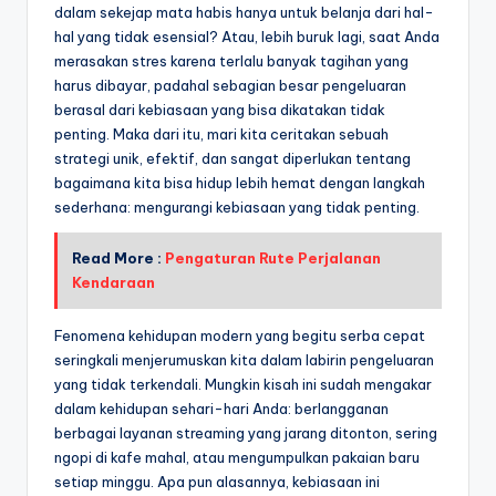
dalam sekejap mata habis hanya untuk belanja dari hal-
hal yang tidak esensial? Atau, lebih buruk lagi, saat Anda
merasakan stres karena terlalu banyak tagihan yang
harus dibayar, padahal sebagian besar pengeluaran
berasal dari kebiasaan yang bisa dikatakan tidak
penting. Maka dari itu, mari kita ceritakan sebuah
strategi unik, efektif, dan sangat diperlukan tentang
bagaimana kita bisa hidup lebih hemat dengan langkah
sederhana: mengurangi kebiasaan yang tidak penting.
Read More :
Pengaturan Rute Perjalanan
Kendaraan
Fenomena kehidupan modern yang begitu serba cepat
seringkali menjerumuskan kita dalam labirin pengeluaran
yang tidak terkendali. Mungkin kisah ini sudah mengakar
dalam kehidupan sehari-hari Anda: berlangganan
berbagai layanan streaming yang jarang ditonton, sering
ngopi di kafe mahal, atau mengumpulkan pakaian baru
setiap minggu. Apa pun alasannya, kebiasaan ini