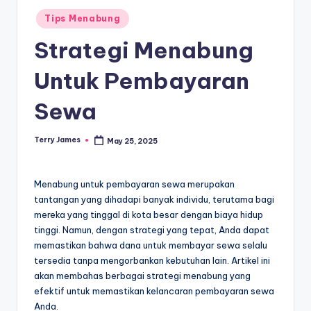
Posted
Tips Menabung
in
Strategi Menabung
Untuk Pembayaran
Sewa
Terry James
May 25, 2025
Posted
by
Menabung untuk pembayaran sewa merupakan
tantangan yang dihadapi banyak individu, terutama bagi
mereka yang tinggal di kota besar dengan biaya hidup
tinggi. Namun, dengan strategi yang tepat, Anda dapat
memastikan bahwa dana untuk membayar sewa selalu
tersedia tanpa mengorbankan kebutuhan lain. Artikel ini
akan membahas berbagai strategi menabung yang
efektif untuk memastikan kelancaran pembayaran sewa
Anda.