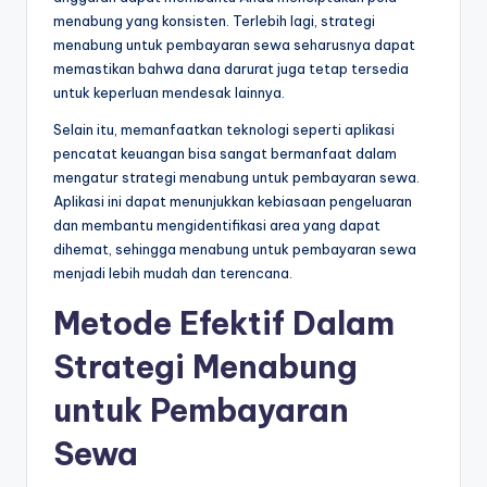
menabung yang konsisten. Terlebih lagi, strategi
menabung untuk pembayaran sewa seharusnya dapat
memastikan bahwa dana darurat juga tetap tersedia
untuk keperluan mendesak lainnya.
Selain itu, memanfaatkan teknologi seperti aplikasi
pencatat keuangan bisa sangat bermanfaat dalam
mengatur strategi menabung untuk pembayaran sewa.
Aplikasi ini dapat menunjukkan kebiasaan pengeluaran
dan membantu mengidentifikasi area yang dapat
dihemat, sehingga menabung untuk pembayaran sewa
menjadi lebih mudah dan terencana.
Metode Efektif Dalam
Strategi Menabung
untuk Pembayaran
Sewa