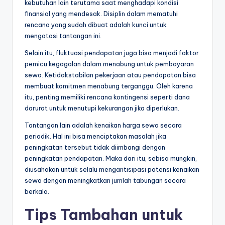
kebutuhan lain terutama saat menghadapi kondisi
finansial yang mendesak. Disiplin dalam mematuhi
rencana yang sudah dibuat adalah kunci untuk
mengatasi tantangan ini.
Selain itu, fluktuasi pendapatan juga bisa menjadi faktor
pemicu kegagalan dalam menabung untuk pembayaran
sewa. Ketidakstabilan pekerjaan atau pendapatan bisa
membuat komitmen menabung terganggu. Oleh karena
itu, penting memiliki rencana kontingensi seperti dana
darurat untuk menutupi kekurangan jika diperlukan.
Tantangan lain adalah kenaikan harga sewa secara
periodik. Hal ini bisa menciptakan masalah jika
peningkatan tersebut tidak diimbangi dengan
peningkatan pendapatan. Maka dari itu, sebisa mungkin,
diusahakan untuk selalu mengantisipasi potensi kenaikan
sewa dengan meningkatkan jumlah tabungan secara
berkala.
Tips Tambahan untuk