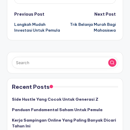
Post
Previous Post
Next Post
Langkah Mudah
Trik Belanja Murah Bagi
navigation
Investasi Untuk Pemula
Mahasiswa
Recent Posts
Side Hustle Yang Cocok Untuk Generasi Z
Panduan Fundamental Saham Untuk Pemula
Kerja Sampingan Online Yang Paling Banyak Dicari
Tahun Ini