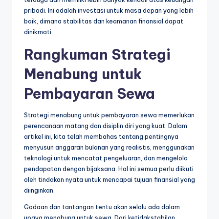
pribadi. Ini adalah investasi untuk masa depan yang lebih
baik, dimana stabilitas dan keamanan finansial dapat
dinikmati.
Rangkuman Strategi
Menabung untuk
Pembayaran Sewa
Strategi menabung untuk pembayaran sewa memerlukan
perencanaan matang dan disiplin diri yang kuat. Dalam
artikel ini, kita telah membahas tentang pentingnya
menyusun anggaran bulanan yang realistis, menggunakan
teknologi untuk mencatat pengeluaran, dan mengelola
pendapatan dengan bijaksana. Hal ini semua perlu diikuti
oleh tindakan nyata untuk mencapai tujuan finansial yang
diinginkan.
Godaan dan tantangan tentu akan selalu ada dalam
upaya menabung untuk sewa. Dari ketidakstabilan