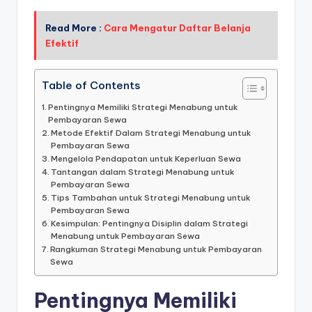
Read More :
Cara Mengatur Daftar Belanja
Efektif
Table of Contents
Pentingnya Memiliki Strategi Menabung untuk
Pembayaran Sewa
Metode Efektif Dalam Strategi Menabung untuk
Pembayaran Sewa
Mengelola Pendapatan untuk Keperluan Sewa
Tantangan dalam Strategi Menabung untuk
Pembayaran Sewa
Tips Tambahan untuk Strategi Menabung untuk
Pembayaran Sewa
Kesimpulan: Pentingnya Disiplin dalam Strategi
Menabung untuk Pembayaran Sewa
Rangkuman Strategi Menabung untuk Pembayaran
Sewa
Pentingnya Memiliki