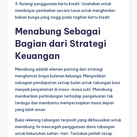
5. Kurangi penggunaan kartu kredit: Usahakan untuk
membayar pembelian secara tunai untuk menghindari
beban bunga yang tinggi pada tagihan kartu kredit.
Menabung Sebagai
Bagian dari Strategi
Keuangan
Menabung adalah elemen penting dari strategi
menghemat biaya bulanan keluarga. Menyisihkan
sebagian pendapatan setiap bulan untuk tabungan bisa
menjadi penyelamat di masa-masa sulit. Menabung
memberikan perlindungan terhadap pengeluaran tak
terduga dan membantu mempersiapkan masa depan
yang lebih aman.
Buka rekening tabungan terpisah yang dikhususkan untuk
menabung. Ini mencegah penggunaan dana tabungan
untuk kebutuhan sehari-hari. Tentukan jumlah tetap