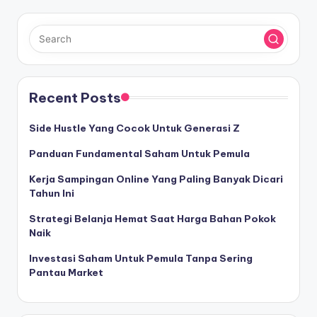
Recent Posts
Side Hustle Yang Cocok Untuk Generasi Z
Panduan Fundamental Saham Untuk Pemula
Kerja Sampingan Online Yang Paling Banyak Dicari
Tahun Ini
Strategi Belanja Hemat Saat Harga Bahan Pokok
Naik
Investasi Saham Untuk Pemula Tanpa Sering
Pantau Market