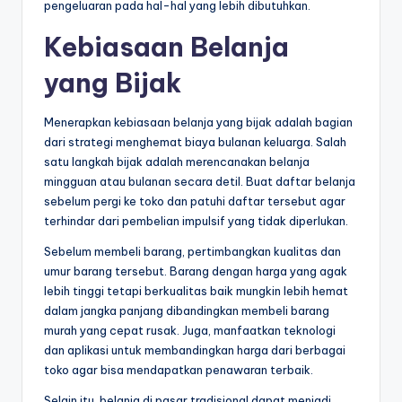
pengeluaran pada hal-hal yang lebih dibutuhkan.
Kebiasaan Belanja
yang Bijak
Menerapkan kebiasaan belanja yang bijak adalah bagian
dari strategi menghemat biaya bulanan keluarga. Salah
satu langkah bijak adalah merencanakan belanja
mingguan atau bulanan secara detil. Buat daftar belanja
sebelum pergi ke toko dan patuhi daftar tersebut agar
terhindar dari pembelian impulsif yang tidak diperlukan.
Sebelum membeli barang, pertimbangkan kualitas dan
umur barang tersebut. Barang dengan harga yang agak
lebih tinggi tetapi berkualitas baik mungkin lebih hemat
dalam jangka panjang dibandingkan membeli barang
murah yang cepat rusak. Juga, manfaatkan teknologi
dan aplikasi untuk membandingkan harga dari berbagai
toko agar bisa mendapatkan penawaran terbaik.
Selain itu, belanja di pasar tradisional dapat menjadi