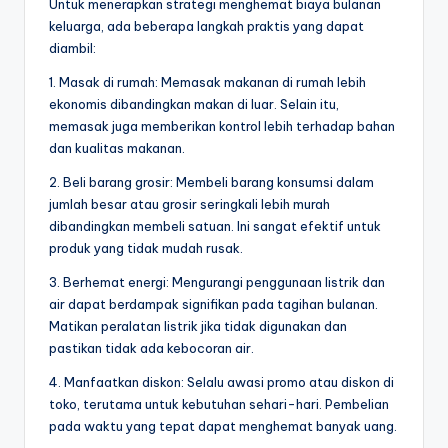
Untuk menerapkan strategi menghemat biaya bulanan
keluarga, ada beberapa langkah praktis yang dapat
diambil:
1. Masak di rumah: Memasak makanan di rumah lebih
ekonomis dibandingkan makan di luar. Selain itu,
memasak juga memberikan kontrol lebih terhadap bahan
dan kualitas makanan.
2. Beli barang grosir: Membeli barang konsumsi dalam
jumlah besar atau grosir seringkali lebih murah
dibandingkan membeli satuan. Ini sangat efektif untuk
produk yang tidak mudah rusak.
3. Berhemat energi: Mengurangi penggunaan listrik dan
air dapat berdampak signifikan pada tagihan bulanan.
Matikan peralatan listrik jika tidak digunakan dan
pastikan tidak ada kebocoran air.
4. Manfaatkan diskon: Selalu awasi promo atau diskon di
toko, terutama untuk kebutuhan sehari-hari. Pembelian
pada waktu yang tepat dapat menghemat banyak uang.