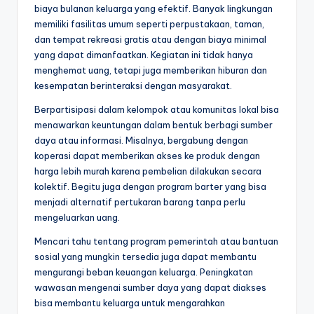
biaya bulanan keluarga yang efektif. Banyak lingkungan
memiliki fasilitas umum seperti perpustakaan, taman,
dan tempat rekreasi gratis atau dengan biaya minimal
yang dapat dimanfaatkan. Kegiatan ini tidak hanya
menghemat uang, tetapi juga memberikan hiburan dan
kesempatan berinteraksi dengan masyarakat.
Berpartisipasi dalam kelompok atau komunitas lokal bisa
menawarkan keuntungan dalam bentuk berbagi sumber
daya atau informasi. Misalnya, bergabung dengan
koperasi dapat memberikan akses ke produk dengan
harga lebih murah karena pembelian dilakukan secara
kolektif. Begitu juga dengan program barter yang bisa
menjadi alternatif pertukaran barang tanpa perlu
mengeluarkan uang.
Mencari tahu tentang program pemerintah atau bantuan
sosial yang mungkin tersedia juga dapat membantu
mengurangi beban keuangan keluarga. Peningkatan
wawasan mengenai sumber daya yang dapat diakses
bisa membantu keluarga untuk mengarahkan