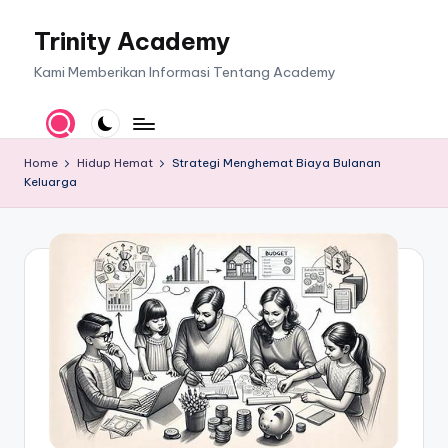
Trinity Academy
Skip
to
Kami Memberikan Informasi Tentang Academy
content
Home
Hidup Hemat
Strategi Menghemat Biaya Bulanan
Keluarga