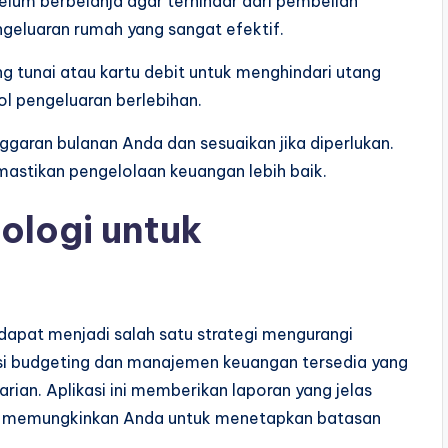
elum berbelanja agar terhindar dari pembelian
ngeluaran rumah yang sangat efektif.
g tunai atau kartu debit untuk menghindari utang
l pengeluaran berlebihan.
ggaran bulanan Anda dan sesuaikan jika diperlukan.
mastikan pengelolaan keuangan lebih baik.
logi untuk
 dapat menjadi salah satu strategi mengurangi
asi budgeting dan manajemen keuangan tersedia yang
an. Aplikasi ini memberikan laporan yang jelas
n memungkinkan Anda untuk menetapkan batasan