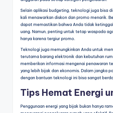
Selain aplikasi budgeting, teknologi juga bisa
kali menawarkan diskon dan promo menarik. Ber
dapat memastikan bahwa Anda tidak ketingg
uang. Namun, penting untuk tetap waspada aga
hanya karena tergiur promo.
Teknologi juga memungkinkan Anda untuk mem
terutama barang elektronik dan kebutuhan rum
memberikan informasi mengenai penawaran te
yang lebih bijak dan ekonomis. Dalam jangka p
dengan bantuan teknologi ini bisa sangat berd
Tips Hemat Energi u
Penggunaan energi yang bijak bukan hanya rama