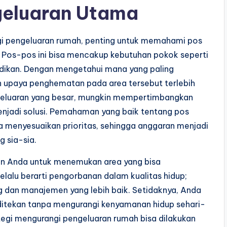
eluaran Utama
i pengeluaran rumah, penting untuk memahami pos
Pos-pos ini bisa mencakup kebutuhan pokok seperti
didikan. Dengan mengetahui mana yang paling
upaya penghematan pada area tersebut terlebih
engeluaran yang besar, mungkin mempertimbangkan
njadi solusi. Pemahaman yang baik tentang pos
menyesuaikan prioritas, sehingga anggaran menjadi
g sia-sia.
n Anda untuk menemukan area yang bisa
elalu berarti pengorbanan dalam kualitas hidup;
 dan manajemen yang lebih baik. Setidaknya, Anda
 ditekan tanpa mengurangi kenyamanan hidup sehari-
rategi mengurangi pengeluaran rumah bisa dilakukan