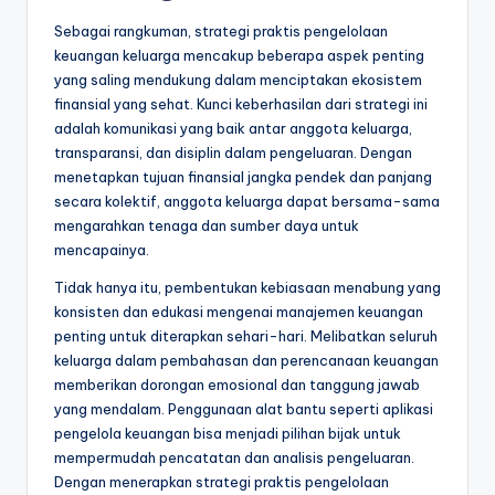
Sebagai rangkuman, strategi praktis pengelolaan
keuangan keluarga mencakup beberapa aspek penting
yang saling mendukung dalam menciptakan ekosistem
finansial yang sehat. Kunci keberhasilan dari strategi ini
adalah komunikasi yang baik antar anggota keluarga,
transparansi, dan disiplin dalam pengeluaran. Dengan
menetapkan tujuan finansial jangka pendek dan panjang
secara kolektif, anggota keluarga dapat bersama-sama
mengarahkan tenaga dan sumber daya untuk
mencapainya.
Tidak hanya itu, pembentukan kebiasaan menabung yang
konsisten dan edukasi mengenai manajemen keuangan
penting untuk diterapkan sehari-hari. Melibatkan seluruh
keluarga dalam pembahasan dan perencanaan keuangan
memberikan dorongan emosional dan tanggung jawab
yang mendalam. Penggunaan alat bantu seperti aplikasi
pengelola keuangan bisa menjadi pilihan bijak untuk
mempermudah pencatatan dan analisis pengeluaran.
Dengan menerapkan strategi praktis pengelolaan