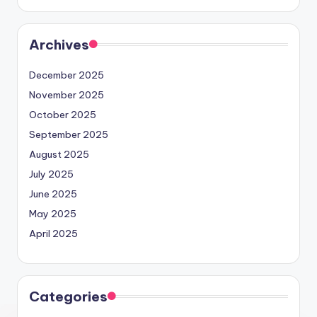
Archives
December 2025
November 2025
October 2025
September 2025
August 2025
July 2025
June 2025
May 2025
April 2025
Categories