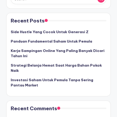
Recent Posts
Side Hustle Yang Cocok Untuk Generasi Z
Panduan Fundamental Saham Untuk Pemula
Kerja Sampingan Online Yang Paling Banyak Dicari
Tahun Ini
Strategi Belanja Hemat Saat Harga Bahan Pokok
Naik
Investasi Saham Untuk Pemula Tanpa Sering
Pantau Market
Recent Comments