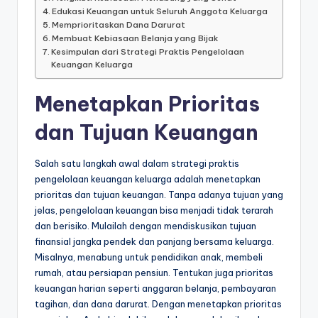
Edukasi Keuangan untuk Seluruh Anggota Keluarga
Memprioritaskan Dana Darurat
Membuat Kebiasaan Belanja yang Bijak
Kesimpulan dari Strategi Praktis Pengelolaan
Keuangan Keluarga
Menetapkan Prioritas
dan Tujuan Keuangan
Salah satu langkah awal dalam strategi praktis
pengelolaan keuangan keluarga adalah menetapkan
prioritas dan tujuan keuangan. Tanpa adanya tujuan yang
jelas, pengelolaan keuangan bisa menjadi tidak terarah
dan berisiko. Mulailah dengan mendiskusikan tujuan
finansial jangka pendek dan panjang bersama keluarga.
Misalnya, menabung untuk pendidikan anak, membeli
rumah, atau persiapan pensiun. Tentukan juga prioritas
keuangan harian seperti anggaran belanja, pembayaran
tagihan, dan dana darurat. Dengan menetapkan prioritas