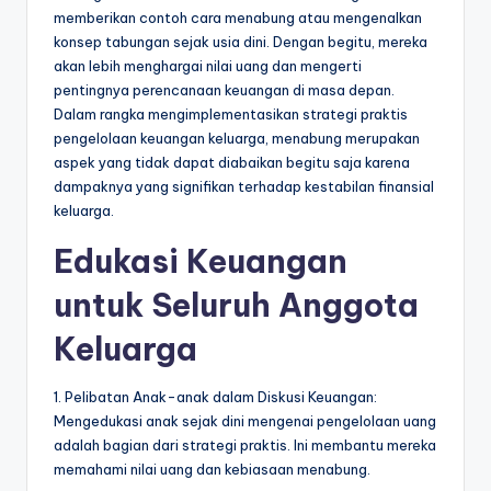
memberikan contoh cara menabung atau mengenalkan
konsep tabungan sejak usia dini. Dengan begitu, mereka
akan lebih menghargai nilai uang dan mengerti
pentingnya perencanaan keuangan di masa depan.
Dalam rangka mengimplementasikan strategi praktis
pengelolaan keuangan keluarga, menabung merupakan
aspek yang tidak dapat diabaikan begitu saja karena
dampaknya yang signifikan terhadap kestabilan finansial
keluarga.
Edukasi Keuangan
untuk Seluruh Anggota
Keluarga
1. Pelibatan Anak-anak dalam Diskusi Keuangan:
Mengedukasi anak sejak dini mengenai pengelolaan uang
adalah bagian dari strategi praktis. Ini membantu mereka
memahami nilai uang dan kebiasaan menabung.