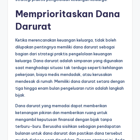
Memprioritaskan Dana
Darurat
Ketika merencanakan keuangan keluarga, tidak boleh
dilupakan pentingnya memiliki dana darurat sebagai
bagian dari strategi praktis pengelolaan keuangan
keluarga. Dana darurat adalah simpanan yang digunakan
saat menghadapi situasi tak terduga seperti kehilangan
pekerjaan, biaya medis mendadak, atau kerusakan
mendesak di rumah. Memiliki dana darurat setara dengan
tiga hingga enam bulan pengeluaran rutin adalah langkah
bijak.
Dana darurat yang memadai dapat memberikan
ketenangan pikiran dan memberikan ruang untuk
mengambil keputusan finansial dengan bijak tanpa
terburu-buru. Berusaha sisihkan sebagian pendapatan
bulanan untuk dana darurat dan pastikan dana tersebut