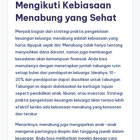
Mengikuti Kebiasaan
Menabung yang Sehat
Menjadi bagian dari strategi praktis pengelolaan
keuangan keluarga, menabung adalah kebiasaan yang
harus dipupuk sejak dini. Menabung tidak hanya tentang
menyisihkan dana darurat, namun juga membangun
kesadaran akan kemampuan finansial. Anda bisa
memulainya dengan menetapkan jumlah tabungan rutin
setiap bulan dari pendapatan keluarga. Idealnya, 10-
20% dari pendapatan dapat disisihkan untuk tabungan.
Tabungan ini dapat dialokasikan ke berbagai tujuan
seperti pendidikan anak, liburan, atau investasi. Strategi
praktis pengelolaan keuangan keluarga akan terasa lebih
efektif ketika ada kebiasaan menabung yang konsisten
dan terukur.
Menariknya, menabung juga mengajarkan anak-anak
mengenai pentingnya disiplin dan tanggung jawab dalam
keuangan. Anda bisa melibatkan mereka dengan cara