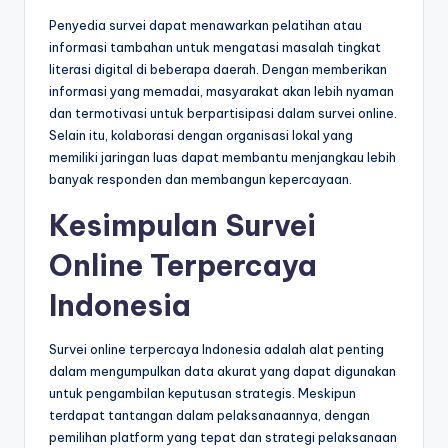
Penyedia survei dapat menawarkan pelatihan atau
informasi tambahan untuk mengatasi masalah tingkat
literasi digital di beberapa daerah. Dengan memberikan
informasi yang memadai, masyarakat akan lebih nyaman
dan termotivasi untuk berpartisipasi dalam survei online.
Selain itu, kolaborasi dengan organisasi lokal yang
memiliki jaringan luas dapat membantu menjangkau lebih
banyak responden dan membangun kepercayaan.
Kesimpulan Survei
Online Terpercaya
Indonesia
Survei online terpercaya Indonesia adalah alat penting
dalam mengumpulkan data akurat yang dapat digunakan
untuk pengambilan keputusan strategis. Meskipun
terdapat tantangan dalam pelaksanaannya, dengan
pemilihan platform yang tepat dan strategi pelaksanaan