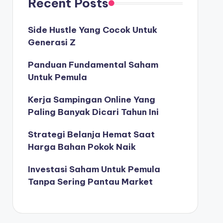
Recent Posts
Side Hustle Yang Cocok Untuk
Generasi Z
Panduan Fundamental Saham
Untuk Pemula
Kerja Sampingan Online Yang
Paling Banyak Dicari Tahun Ini
Strategi Belanja Hemat Saat
Harga Bahan Pokok Naik
Investasi Saham Untuk Pemula
Tanpa Sering Pantau Market