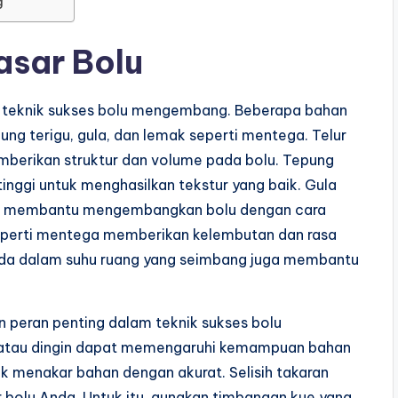
g
sar Bolu
 teknik sukses bolu mengembang. Beberapa bahan
ung terigu, gula, dan lemak seperti mentega. Telur
berikan struktur dan volume pada bolu. Tepung
 tinggi untuk menghasilkan tekstur yang baik. Gula
uga membantu mengembangkan bolu dengan cara
perti mentega memberikan kelembutan dan rasa
ada dalam suhu ruang yang seimbang juga membantu
 peran penting dalam teknik sukses bolu
 atau dingin dapat memengaruhi kemampuan bahan
uk menakar bahan dengan akurat. Selisih takaran
 bolu Anda. Untuk itu, gunakan timbangan kue yang