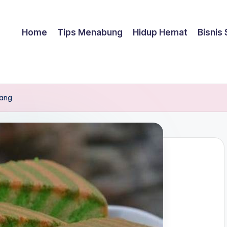
Home
Tips Menabung
Hidup Hemat
Bisnis
bang