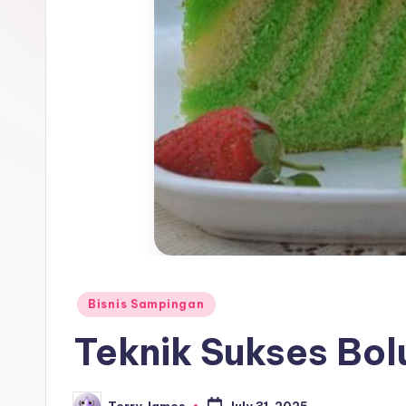
Posted
Bisnis Sampingan
in
Teknik Sukses Bo
Terry James