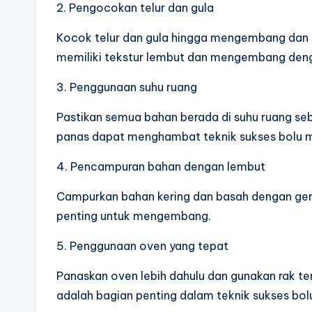
2. Pengocokan telur dan gula
Kocok telur dan gula hingga mengembang dan m
memiliki tekstur lembut dan mengembang den
3. Penggunaan suhu ruang
Pastikan semua bahan berada di suhu ruang seb
panas dapat menghambat teknik sukses bolu
4. Pencampuran bahan dengan lembut
Campurkan bahan kering dan basah dengan ger
penting untuk mengembang.
5. Penggunaan oven yang tepat
Panaskan oven lebih dahulu dan gunakan rak 
adalah bagian penting dalam teknik sukses b