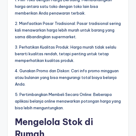
harga antara satu toko dengan toko lain bisa
memberikan Anda penawaran terbaik.
2. Manfaatkan Pasar Tradisional: Pasar tradisional sering
kali menawarkan harga lebih murah untuk barang yang
sama dibandingkan supermarket.
3. Perhatikan Kualitas Produk: Harga murah tidak selalu
berarti kualitas rendah, tetapi penting untuk tetap
memperhatikan kualitas produk.
4. Gunakan Promo dan Diskon: Cari info promo mingguan
atau bulanan yang bisa mengurangi total biaya belanja
Anda.
5. Pertimbangkan Membeli Secara Online: Beberapa
aplikasi belanja online menawarkan potongan harga yang
bisa lebih menguntungkan.
Mengelola Stok di
Rumah