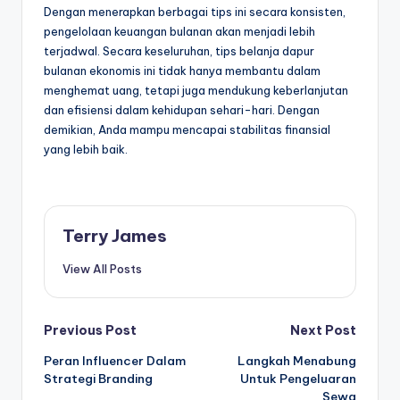
Dengan menerapkan berbagai tips ini secara konsisten,
pengelolaan keuangan bulanan akan menjadi lebih
terjadwal. Secara keseluruhan, tips belanja dapur
bulanan ekonomis ini tidak hanya membantu dalam
menghemat uang, tetapi juga mendukung keberlanjutan
dan efisiensi dalam kehidupan sehari-hari. Dengan
demikian, Anda mampu mencapai stabilitas finansial
yang lebih baik.
Terry James
View All Posts
Post
Previous Post
Next Post
Peran Influencer Dalam
Langkah Menabung
navigation
Strategi Branding
Untuk Pengeluaran
Sewa