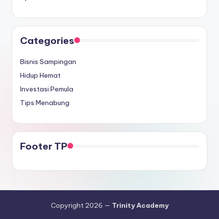
Categories
Bisnis Sampingan
Hidup Hemat
Investasi Pemula
Tips Menabung
Footer TP
Copyright 2026 —
Trinity Academy