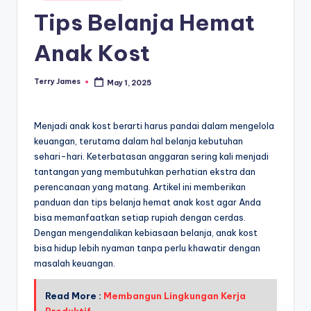
in
Tips Belanja Hemat
Anak Kost
Terry James
May 1, 2025
Posted
by
Menjadi anak kost berarti harus pandai dalam mengelola
keuangan, terutama dalam hal belanja kebutuhan
sehari-hari. Keterbatasan anggaran sering kali menjadi
tantangan yang membutuhkan perhatian ekstra dan
perencanaan yang matang. Artikel ini memberikan
panduan dan tips belanja hemat anak kost agar Anda
bisa memanfaatkan setiap rupiah dengan cerdas.
Dengan mengendalikan kebiasaan belanja, anak kost
bisa hidup lebih nyaman tanpa perlu khawatir dengan
masalah keuangan.
Read More :
Membangun Lingkungan Kerja
Produktif