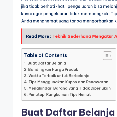
jika tidak berhati-hati, pengeluaran bisa melo
kunci agar pengeluaran tidak membengkak. Ti
Anda menghemat uang tanpa mengorbankan kebu
Read More :
Teknik Sederhana Mengatur 
Table of Contents
Buat Daftar Belanja
Bandingkan Harga Produk
Waktu Terbaik untuk Berbelanja
Tips Menggunakan Kupon dan Penawaran
Menghindari Barang yang Tidak Diperlukan
Penutup: Rangkuman Tips Hemat
Buat Daftar Belanja