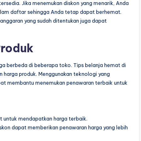
 tersedia. Jika menemukan diskon yang menarik, Anda
lam daftar sehingga Anda tetap dapat berhemat.
 anggaran yang sudah ditentukan juga dapat
Produk
rga berbeda di beberapa toko. Tips belanja hemat di
 harga produk. Menggunakan teknologi yang
dapat membantu menemukan penawaran terbaik untuk
t untuk mendapatkan harga terbaik.
skon dapat memberikan penawaran harga yang lebih