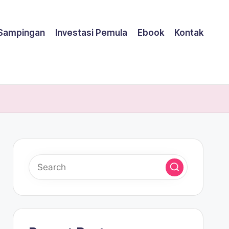
 Sampingan
Investasi Pemula
Ebook
Kontak