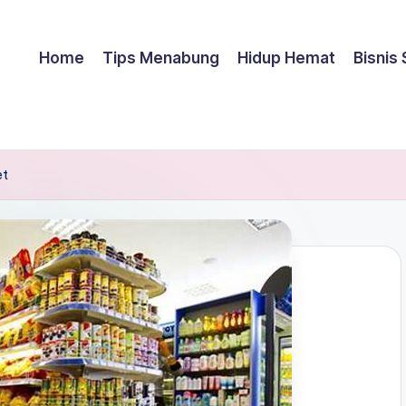
Home
Tips Menabung
Hidup Hemat
Bisnis
et