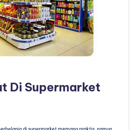
at Di Supermarket
berbelanja di supermarket memang praktis, namun