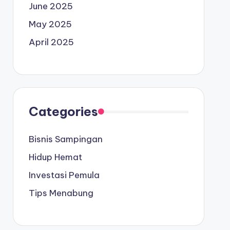
June 2025
May 2025
April 2025
Categories
Bisnis Sampingan
Hidup Hemat
Investasi Pemula
Tips Menabung