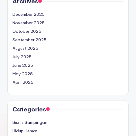
Archives
December 2025
November 2025
October 2025
September 2025
August 2025
July 2025
June 2025
May 2025
April 2025
Categories
Bisnis Sampingan
Hidup Hemat