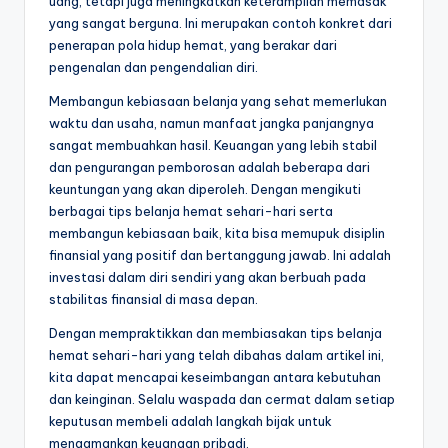
uang, tetapi juga meningkatkan keterampilan memasak
yang sangat berguna. Ini merupakan contoh konkret dari
penerapan pola hidup hemat, yang berakar dari
pengenalan dan pengendalian diri.
Membangun kebiasaan belanja yang sehat memerlukan
waktu dan usaha, namun manfaat jangka panjangnya
sangat membuahkan hasil. Keuangan yang lebih stabil
dan pengurangan pemborosan adalah beberapa dari
keuntungan yang akan diperoleh. Dengan mengikuti
berbagai tips belanja hemat sehari-hari serta
membangun kebiasaan baik, kita bisa memupuk disiplin
finansial yang positif dan bertanggung jawab. Ini adalah
investasi dalam diri sendiri yang akan berbuah pada
stabilitas finansial di masa depan.
Dengan mempraktikkan dan membiasakan tips belanja
hemat sehari-hari yang telah dibahas dalam artikel ini,
kita dapat mencapai keseimbangan antara kebutuhan
dan keinginan. Selalu waspada dan cermat dalam setiap
keputusan membeli adalah langkah bijak untuk
mengamankan keuangan pribadi.