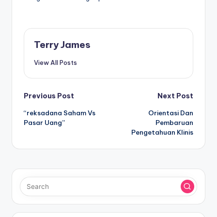
Terry James
View All Posts
Post
Previous Post
Next Post
“reksadana Saham Vs
Orientasi Dan
navigation
Pasar Uang”
Pembaruan
Pengetahuan Klinis