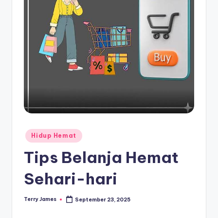
Posted
Hidup Hemat
in
Tips Belanja Hemat
Sehari-hari
Terry James
September 23, 2025
Posted
by