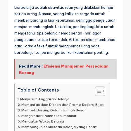
Berbelanja adalah aktivitas rutin yang dilakukan hampir
setiap orang. Namun, sering kali kita tergoda untuk
membeli barang di luar kebutuhan, sehingga pengeluaran
menjadi membengkak. Untuk itu, penting bagi kita untuk
mengetahui tips belanja hemat sehari-hari agar
pengeluaran tetap terkendali. Artikel ini akan membahas
cara-cara efektif untuk menghemat uang saat
berbelanja, tanpa mengorbankan kebutuhan penting.
Read More :
Efisiensi Manajemen Persediaan
Barang
Table of Contents
Menyusun Anggaran Belanja
Memanfaatkan Diskon dan Promo Secara Bijak
Membeli Barang Dalam Jumlah Besar
Menghindari Pembelian Impulsif
Mengatur Waktu Belanja
Membangun Kebiasaan Belanja yang Sehat