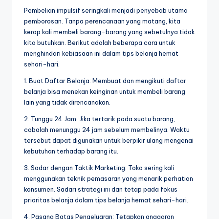
Pembelian impulsif seringkali menjadi penyebab utama
pemborosan. Tanpa perencanaan yang matang, kita
kerap kali membeli barang-barang yang sebetulnya tidak
kita butuhkan. Berikut adalah beberapa cara untuk
menghindari kebiasaan ini dalam tips belanja hemat
sehari-hari.
1. Buat Daftar Belanja: Membuat dan mengikuti daftar
belanja bisa menekan keinginan untuk membeli barang
lain yang tidak direncanakan.
2. Tunggu 24 Jam: Jika tertarik pada suatu barang,
cobalah menunggu 24 jam sebelum membelinya. Waktu
tersebut dapat digunakan untuk berpikir ulang mengenai
kebutuhan terhadap barang itu.
3. Sadar dengan Taktik Marketing: Toko sering kali
menggunakan teknik pemasaran yang menarik perhatian
konsumen. Sadari strategi ini dan tetap pada fokus
prioritas belanja dalam tips belanja hemat sehari-hari.
4. Pasang Batas Pengeluaran: Tetapkan anggaran