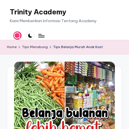
Trinity Academy
Skip
to
Kami Memberikan Informasi Tentang Academy
content
Home
Tips Menabung
Tips Belanja Murah Anak Kost