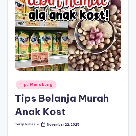
Posted
Tips Menabung
in
Tips Belanja Murah
Anak Kost
Terry James
November 22, 2025
Posted
by