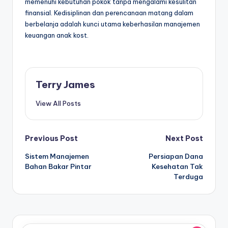
memenuhi kebutuhan pokok tanpa mengalami kesulitan
finansial. Kedisiplinan dan perencanaan matang dalam
berbelanja adalah kunci utama keberhasilan manajemen
keuangan anak kost.
Terry James
View All Posts
Post
Previous Post
Next Post
Sistem Manajemen
Persiapan Dana
navigation
Bahan Bakar Pintar
Kesehatan Tak
Terduga