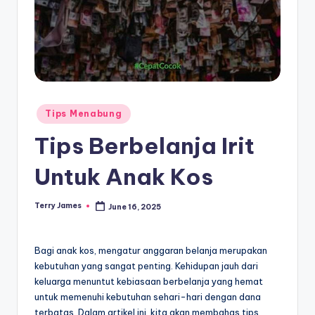
Posted
Tips Menabung
in
Tips Berbelanja Irit
Untuk Anak Kos
Terry James
June 16, 2025
Posted
by
Bagi anak kos, mengatur anggaran belanja merupakan
kebutuhan yang sangat penting. Kehidupan jauh dari
keluarga menuntut kebiasaan berbelanja yang hemat
untuk memenuhi kebutuhan sehari-hari dengan dana
terbatas. Dalam artikel ini, kita akan membahas tips