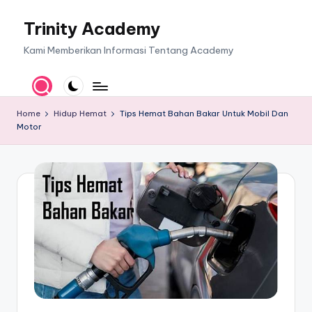
Trinity Academy
Skip
to
Kami Memberikan Informasi Tentang Academy
content
Home
Hidup Hemat
Tips Hemat Bahan Bakar Untuk Mobil Dan
Motor