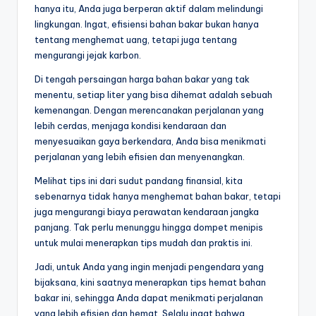
hanya itu, Anda juga berperan aktif dalam melindungi
lingkungan. Ingat, efisiensi bahan bakar bukan hanya
tentang menghemat uang, tetapi juga tentang
mengurangi jejak karbon.
Di tengah persaingan harga bahan bakar yang tak
menentu, setiap liter yang bisa dihemat adalah sebuah
kemenangan. Dengan merencanakan perjalanan yang
lebih cerdas, menjaga kondisi kendaraan dan
menyesuaikan gaya berkendara, Anda bisa menikmati
perjalanan yang lebih efisien dan menyenangkan.
Melihat tips ini dari sudut pandang finansial, kita
sebenarnya tidak hanya menghemat bahan bakar, tetapi
juga mengurangi biaya perawatan kendaraan jangka
panjang. Tak perlu menunggu hingga dompet menipis
untuk mulai menerapkan tips mudah dan praktis ini.
Jadi, untuk Anda yang ingin menjadi pengendara yang
bijaksana, kini saatnya menerapkan tips hemat bahan
bakar ini, sehingga Anda dapat menikmati perjalanan
yang lebih efisien dan hemat. Selalu ingat bahwa