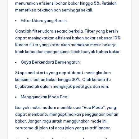
menurunkan efisiensi bahan bakar hingga 5%. Rutinlah
memeriksa tekanan ban seminggu sekali.
Filter Udara yang Bersih:
Gantilah filter udara secara berkala. Filter yang bersih
dapat meningkatkan efisiensi bahan bakar sebesar 10%.
Karena filter yang kotor akan memaksa mesin bekerja
lebih keras dan mengonsumsi lebih banyak bahan bakar.
Gaya Berkendara Berpengaruh:
Stops and starts yang cepat dapat meningkatkan
konsumsi bahan bakar hingga 30%. Oleh karena itu,
bijaksanalah dalam menginjak pedal gas dan rem.
Menggunakan Mode Eco:
Banyak mobil modern memiliki opsi “Eco Mode”, yang
dapat membantu mengoptimalkan penggunaan bahan
bakar. Jangan ragu untuk menggunakan mode ini,
terutama di jalan tol atau jalan yang relatif lancar.