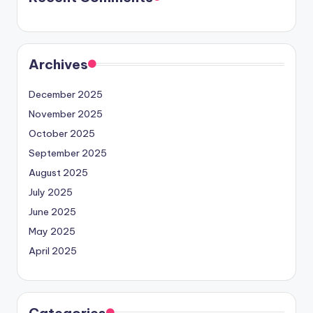
Archives
December 2025
November 2025
October 2025
September 2025
August 2025
July 2025
June 2025
May 2025
April 2025