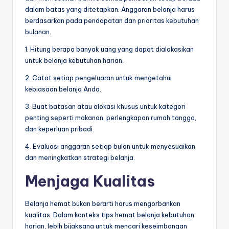
dalam batas yang ditetapkan. Anggaran belanja harus
berdasarkan pada pendapatan dan prioritas kebutuhan
bulanan.
1. Hitung berapa banyak uang yang dapat dialokasikan
untuk belanja kebutuhan harian.
2. Catat setiap pengeluaran untuk mengetahui
kebiasaan belanja Anda.
3. Buat batasan atau alokasi khusus untuk kategori
penting seperti makanan, perlengkapan rumah tangga,
dan keperluan pribadi.
4. Evaluasi anggaran setiap bulan untuk menyesuaikan
dan meningkatkan strategi belanja.
Menjaga Kualitas
Belanja hemat bukan berarti harus mengorbankan
kualitas. Dalam konteks tips hemat belanja kebutuhan
harian, lebih bijaksana untuk mencari keseimbangan