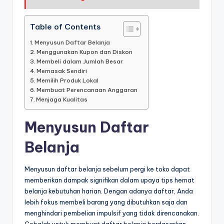
Table of Contents
Menyusun Daftar Belanja
Menggunakan Kupon dan Diskon
Membeli dalam Jumlah Besar
Memasak Sendiri
Memilih Produk Lokal
Membuat Perencanaan Anggaran
Menjaga Kualitas
Menyusun Daftar
Belanja
Menyusun daftar belanja sebelum pergi ke toko dapat
memberikan dampak signifikan dalam upaya tips hemat
belanja kebutuhan harian. Dengan adanya daftar, Anda
lebih fokus membeli barang yang dibutuhkan saja dan
menghindari pembelian impulsif yang tidak direncanakan.