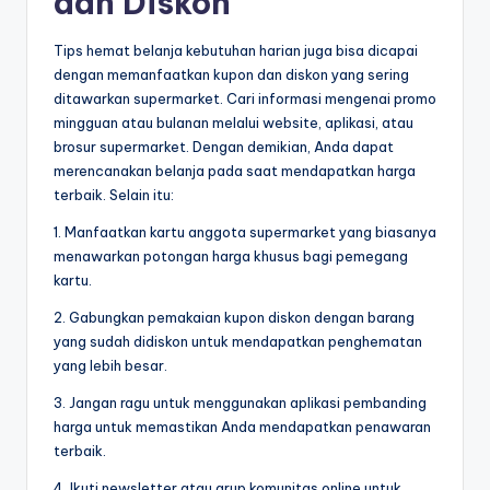
dan Diskon
Tips hemat belanja kebutuhan harian juga bisa dicapai
dengan memanfaatkan kupon dan diskon yang sering
ditawarkan supermarket. Cari informasi mengenai promo
mingguan atau bulanan melalui website, aplikasi, atau
brosur supermarket. Dengan demikian, Anda dapat
merencanakan belanja pada saat mendapatkan harga
terbaik. Selain itu:
1. Manfaatkan kartu anggota supermarket yang biasanya
menawarkan potongan harga khusus bagi pemegang
kartu.
2. Gabungkan pemakaian kupon diskon dengan barang
yang sudah didiskon untuk mendapatkan penghematan
yang lebih besar.
3. Jangan ragu untuk menggunakan aplikasi pembanding
harga untuk memastikan Anda mendapatkan penawaran
terbaik.
4. Ikuti newsletter atau grup komunitas online untuk