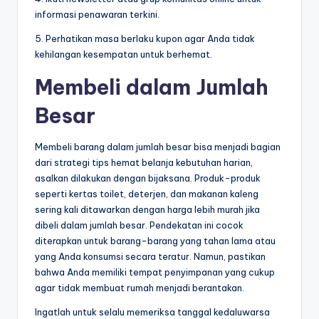
informasi penawaran terkini.
5. Perhatikan masa berlaku kupon agar Anda tidak
kehilangan kesempatan untuk berhemat.
Membeli dalam Jumlah
Besar
Membeli barang dalam jumlah besar bisa menjadi bagian
dari strategi tips hemat belanja kebutuhan harian,
asalkan dilakukan dengan bijaksana. Produk-produk
seperti kertas toilet, deterjen, dan makanan kaleng
sering kali ditawarkan dengan harga lebih murah jika
dibeli dalam jumlah besar. Pendekatan ini cocok
diterapkan untuk barang-barang yang tahan lama atau
yang Anda konsumsi secara teratur. Namun, pastikan
bahwa Anda memiliki tempat penyimpanan yang cukup
agar tidak membuat rumah menjadi berantakan.
Ingatlah untuk selalu memeriksa tanggal kedaluwarsa