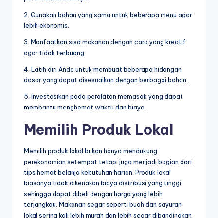
2. Gunakan bahan yang sama untuk beberapa menu agar
lebih ekonomis.
3. Manfaatkan sisa makanan dengan cara yang kreatif
agar tidak terbuang.
4. Latih diri Anda untuk membuat beberapa hidangan
dasar yang dapat disesuaikan dengan berbagai bahan.
5. Investasikan pada peralatan memasak yang dapat
membantu menghemat waktu dan biaya.
Memilih Produk Lokal
Memilih produk lokal bukan hanya mendukung
perekonomian setempat tetapi juga menjadi bagian dari
tips hemat belanja kebutuhan harian. Produk lokal
biasanya tidak dikenakan biaya distribusi yang tinggi
sehingga dapat dibeli dengan harga yang lebih
terjangkau. Makanan segar seperti buah dan sayuran
lokal sering kali lebih murah dan lebih segar dibandingkan