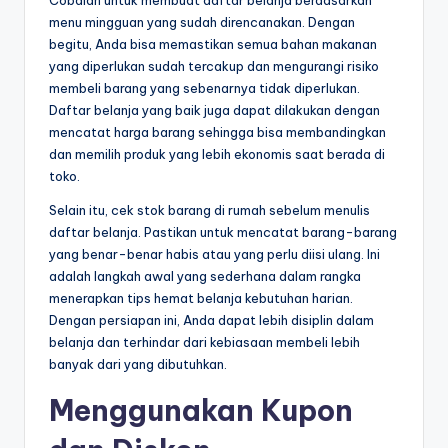
Cobalah untuk membuat daftar belanja berdasarkan
menu mingguan yang sudah direncanakan. Dengan
begitu, Anda bisa memastikan semua bahan makanan
yang diperlukan sudah tercakup dan mengurangi risiko
membeli barang yang sebenarnya tidak diperlukan.
Daftar belanja yang baik juga dapat dilakukan dengan
mencatat harga barang sehingga bisa membandingkan
dan memilih produk yang lebih ekonomis saat berada di
toko.
Selain itu, cek stok barang di rumah sebelum menulis
daftar belanja. Pastikan untuk mencatat barang-barang
yang benar-benar habis atau yang perlu diisi ulang. Ini
adalah langkah awal yang sederhana dalam rangka
menerapkan tips hemat belanja kebutuhan harian.
Dengan persiapan ini, Anda dapat lebih disiplin dalam
belanja dan terhindar dari kebiasaan membeli lebih
banyak dari yang dibutuhkan.
Menggunakan Kupon