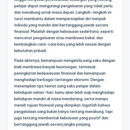
pelajar dapat mengurangi pengeluaran yang tidak perlu
dan menabung untuk masa depan. Langkah-langkah ini
turut membantu dalam mempersiapkan diri menjadi
individu yang mandiri dan bertanggung jawab secara
finansial. Mulailah dengan kebiasaan sederhana, seperti
mencatat pengeluaran atau membawa bekal, dan
kembangkan cara-cara baru yang lebih sesuai dengan
kebutuhan pribadi.
Pada akhirnya, kemampuan mengelola uang saku dengan
baik membawa banyak keuntungan, termasuk
peningkatan kedewasaan finansial dan kemampuan
menghadapi berbagai tantangan ekonomi. Dengan
menerapkan tips hemat uang saku pelajar dalam
kehidupan sehari-hari, kamu akan lebih siap menghadapi
kehidupan mandiri di masa mendatang, serta mampu
meraih tujuan finansial yang diimpikan. Ingatlah bahwa
pengelolaan uang bukan hanya tentang menabung, tapi
juga tentang membentuk kebiasaan yang positif dan
bertanggung jawab secara jangka panjang.