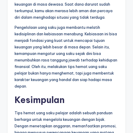
keuangan di masa dewasa. Saat dana darurat sudah
terkumpul, kamu akan merasa lebih aman dan percaya
diri dalam menghadapi situasi yang tidak terduga.
Pengelolaan uang saku juga membantu melatih
kedisiplinan dan kebiasaan menabung. Kebiasaan ini bisa
menjadi fondasi yang kuat untuk mencapai tujuan
keuangan yang lebih besar di masa depan. Selain itu,
kemampuan mengatur uang saku sejak dini bisa
menumbuhkan rasa tanggung jawab terhadap kehidupan
finansial. Oleh itu, melakukan tips hemat uang saku
pelajar bukan hanya menghemat, tapi juga membentuk
karakter keuangan yang handal dan siap hadapi masa
depan.
Kesimpulan
Tips hemat uang saku pelajar adalah sebuah panduan
berharga untuk mengelola keuangan dengan bijak.
Dengan menetapkan anggaran, memanfaatkan promosi,
hingga menyusun perencanaan keuangan yang matang,