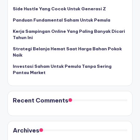
Side Hustle Yang Cocok Untuk Generasi Z
Panduan Fundamental Saham Untuk Pemula
Kerja Sampingan Online Yang Paling Banyak Dicari
Tahun Ini
Strategi Belanja Hemat Saat Harga Bahan Pokok
Naik
Investasi Saham Untuk Pemula Tanpa Sering
Pantau Market
Recent Comments
Archives