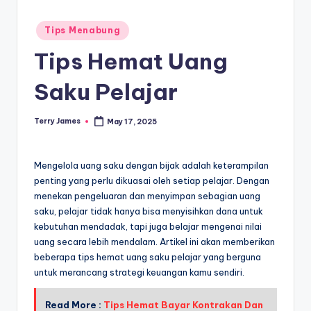
Posted
Tips Menabung
in
Tips Hemat Uang
Saku Pelajar
Terry James
May 17, 2025
Posted
by
Mengelola uang saku dengan bijak adalah keterampilan
penting yang perlu dikuasai oleh setiap pelajar. Dengan
menekan pengeluaran dan menyimpan sebagian uang
saku, pelajar tidak hanya bisa menyisihkan dana untuk
kebutuhan mendadak, tapi juga belajar mengenai nilai
uang secara lebih mendalam. Artikel ini akan memberikan
beberapa tips hemat uang saku pelajar yang berguna
untuk merancang strategi keuangan kamu sendiri.
Read More :
Tips Hemat Bayar Kontrakan Dan