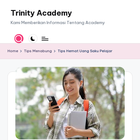
Trinity Academy
Skip
to
Kami Memberikan Informasi Tentang Academy
content
Home
Tips Menabung
Tips Hemat Uang Saku Pelajar