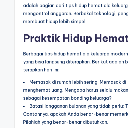
adalah bagian dari tips hidup hemat ala keluar
mengontrol anggaran. Berbekal teknologi, peng
membuat hidup lebih simpel.
Praktik Hidup Hemat
Berbagai tips hidup hemat ala keluarga modern y
yang bisa langsung diterapkan. Berikut adalah 
terapkan hari ini:
Memasak di rumah lebih sering: Memasak di 
menghemat uang. Mengapa harus selalu makan 
sebagai kesempatan bonding keluarga?
Batasi langganan bulanan yang tidak perlu: 
Contohnya, apakah Anda benar-benar memerlu
Pilahlah yang benar-benar dibutuhkan.