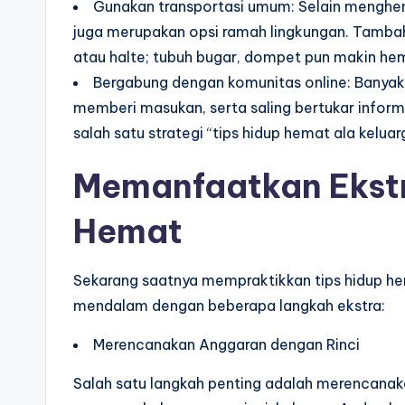
Gunakan transportasi umum: Selain menghem
juga merupakan opsi ramah lingkungan. Tambahka
atau halte; tubuh bugar, dompet pun makin he
Bergabung dengan komunitas online: Banya
memberi masukan, serta saling bertukar inform
salah satu strategi “tips hidup hemat ala keluar
Memanfaatkan Ekstr
Hemat
Sekarang saatnya mempraktikkan tips hidup hem
mendalam dengan beberapa langkah ekstra:
Merencanakan Anggaran dengan Rinci
Salah satu langkah penting adalah merencana