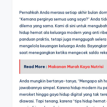
Pernahkah Anda merasa setiap akhir bulan do
“Kemana perginya semua uang saya?” Anda tid
dilema yang sama. Kami di sini untuk mengubah 
hidup hemat ala keluarga modern yang anti ribe
panduan praktis, tetapi juga menggugah seler
mengelola keuangan keluarga Anda. Bayangkan 
saat menegangkan ketika mengecek saldo rekeni
Read More :
Makanan Murah Kaya Nutrisi
Anda mungkin bertanya-tanya, “Mengapa sih ha
jawabannya simpel. Karena hidup modern itu p
meroket hingga gaya hidup digital yang tak tere
diawasi. Tapi tenang, karena “tips hidup hemat 