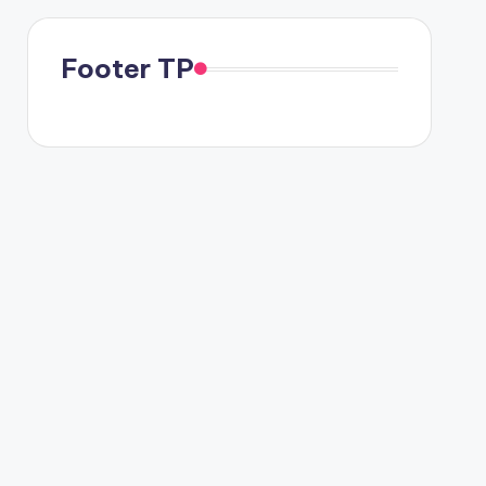
Footer TP