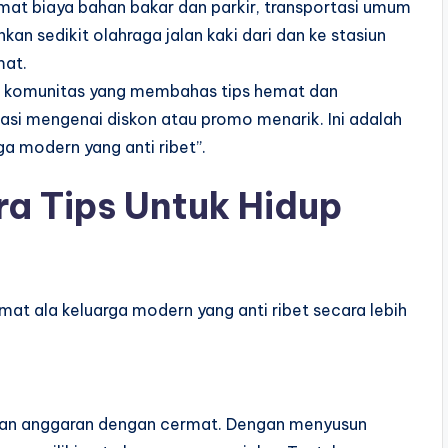
at biaya bahan bakar dan parkir, transportasi umum
n sedikit olahraga jalan kaki dari dan ke stasiun
mat.
k komunitas yang membahas tips hemat dan
asi mengenai diskon atau promo menarik. Ini adalah
ga modern yang anti ribet”.
a Tips Untuk Hidup
at ala keluarga modern yang anti ribet secara lebih
kan anggaran dengan cermat. Dengan menyusun