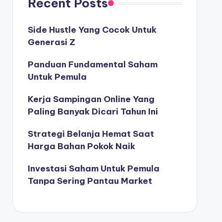
Recent Posts
Side Hustle Yang Cocok Untuk
Generasi Z
Panduan Fundamental Saham
Untuk Pemula
Kerja Sampingan Online Yang
Paling Banyak Dicari Tahun Ini
Strategi Belanja Hemat Saat
Harga Bahan Pokok Naik
Investasi Saham Untuk Pemula
Tanpa Sering Pantau Market