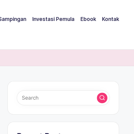
 Sampingan
Investasi Pemula
Ebook
Kontak