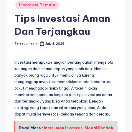
Posted
Investasi Pemula
in
Tips Investasi Aman
Dan Terjangkau
Terry James
July 8, 2025
Posted
by
Investasi merupakan langkah penting dalam mengelola
keuangan demi masa depan yang lebih baik. Namun,
banyak orang ragu untuk memulainya karena
menganggap investasi memerlukan modal besar atau
takut menghadapi risiko tinggi. Artikel ini akan
memberikan panduan lengkap dan tips investasi aman
dan terjangkau yang bisa Anda terapkan. Dengan
strategi yang tepat dan informasi yang jelas, Anda
dapat mulai berinvestasi dengan tenang dan cerdas.
Read More :
Instrumen Investasi Modal Rendah