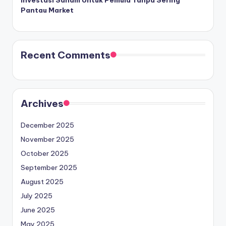
Pantau Market
Recent Comments
Archives
December 2025
November 2025
October 2025
September 2025
August 2025
July 2025
June 2025
May 2025