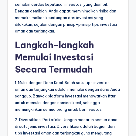
semakin cerdas keputusan investasi yang diambil.
Dengan demikian, Anda dapat meminimalkan risiko dan
memaksimalkan keuntungan dari investasi yang
dilakukan, sejalan dengan prinsip-prinsip tips investasi
aman dan terjangkau.
Langkah-langkah
Memulai Investasi
Secara Termudah
1. Mulai dengan Dana Kecil: Salah satu tips investasi
aman dan terjangkau adalah memulai dengan dana Anda
sanggup. Banyak platform investasi menawarkan fitur
untuk memulai dengan nominal kecil, sehingga
memungkinkan semua orang untuk berinvestasi.
2. Diversifikasi Portofolio: Jangan menaruh semua dana
di satu jenis investasi. Diversifikasi adalah bagian dari
tips investasi aman dan terjangkau guna mengurangi