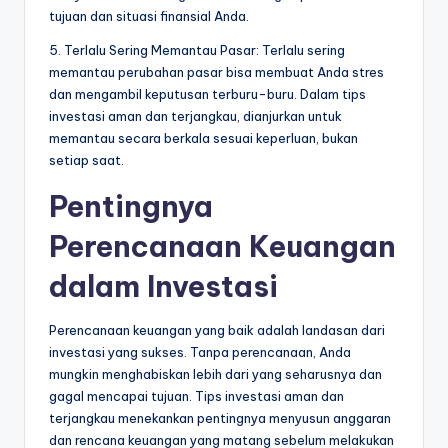
tujuan dan situasi finansial Anda.
5. Terlalu Sering Memantau Pasar: Terlalu sering
memantau perubahan pasar bisa membuat Anda stres
dan mengambil keputusan terburu-buru. Dalam tips
investasi aman dan terjangkau, dianjurkan untuk
memantau secara berkala sesuai keperluan, bukan
setiap saat.
Pentingnya
Perencanaan Keuangan
dalam Investasi
Perencanaan keuangan yang baik adalah landasan dari
investasi yang sukses. Tanpa perencanaan, Anda
mungkin menghabiskan lebih dari yang seharusnya dan
gagal mencapai tujuan. Tips investasi aman dan
terjangkau menekankan pentingnya menyusun anggaran
dan rencana keuangan yang matang sebelum melakukan