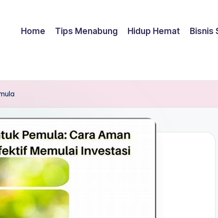
Home
Tips Menabung
Hidup Hemat
Bisnis
emula