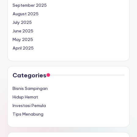
September 2025
August 2025
July 2025
June 2025
May 2025
April 2025
Categories
Bisnis Sampingan
Hidup Hemat
Investasi Pemula
Tips Menabung