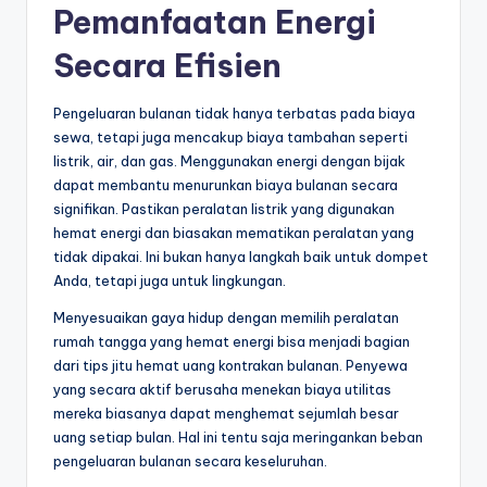
Pemanfaatan Energi
Secara Efisien
Pengeluaran bulanan tidak hanya terbatas pada biaya
sewa, tetapi juga mencakup biaya tambahan seperti
listrik, air, dan gas. Menggunakan energi dengan bijak
dapat membantu menurunkan biaya bulanan secara
signifikan. Pastikan peralatan listrik yang digunakan
hemat energi dan biasakan mematikan peralatan yang
tidak dipakai. Ini bukan hanya langkah baik untuk dompet
Anda, tetapi juga untuk lingkungan.
Menyesuaikan gaya hidup dengan memilih peralatan
rumah tangga yang hemat energi bisa menjadi bagian
dari tips jitu hemat uang kontrakan bulanan. Penyewa
yang secara aktif berusaha menekan biaya utilitas
mereka biasanya dapat menghemat sejumlah besar
uang setiap bulan. Hal ini tentu saja meringankan beban
pengeluaran bulanan secara keseluruhan.