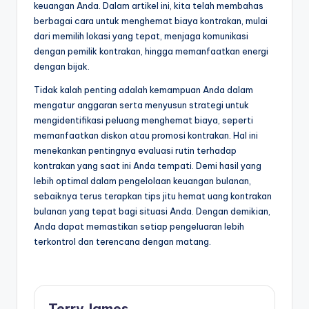
keuangan Anda. Dalam artikel ini, kita telah membahas
berbagai cara untuk menghemat biaya kontrakan, mulai
dari memilih lokasi yang tepat, menjaga komunikasi
dengan pemilik kontrakan, hingga memanfaatkan energi
dengan bijak.
Tidak kalah penting adalah kemampuan Anda dalam
mengatur anggaran serta menyusun strategi untuk
mengidentifikasi peluang menghemat biaya, seperti
memanfaatkan diskon atau promosi kontrakan. Hal ini
menekankan pentingnya evaluasi rutin terhadap
kontrakan yang saat ini Anda tempati. Demi hasil yang
lebih optimal dalam pengelolaan keuangan bulanan,
sebaiknya terus terapkan tips jitu hemat uang kontrakan
bulanan yang tepat bagi situasi Anda. Dengan demikian,
Anda dapat memastikan setiap pengeluaran lebih
terkontrol dan terencana dengan matang.
Terry James