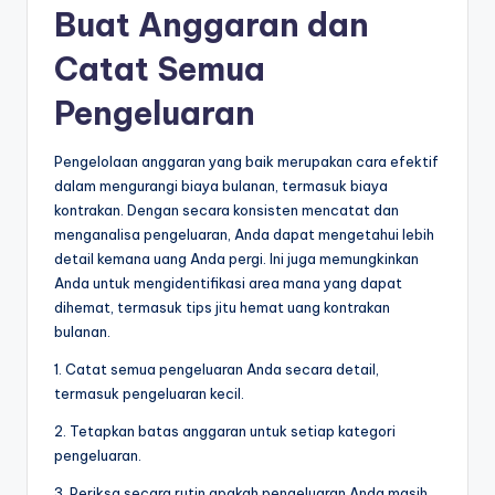
Buat Anggaran dan
Catat Semua
Pengeluaran
Pengelolaan anggaran yang baik merupakan cara efektif
dalam mengurangi biaya bulanan, termasuk biaya
kontrakan. Dengan secara konsisten mencatat dan
menganalisa pengeluaran, Anda dapat mengetahui lebih
detail kemana uang Anda pergi. Ini juga memungkinkan
Anda untuk mengidentifikasi area mana yang dapat
dihemat, termasuk tips jitu hemat uang kontrakan
bulanan.
1. Catat semua pengeluaran Anda secara detail,
termasuk pengeluaran kecil.
2. Tetapkan batas anggaran untuk setiap kategori
pengeluaran.
3. Periksa secara rutin apakah pengeluaran Anda masih