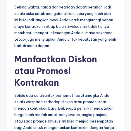
Seiring waktu, harga dan keadaan dapat berubah, jadi
selalu buka untuk mengidentifikasi opsi yang lebih baik.
Ini bisa jadi langkah awal Anda untuk mengurangi beban
biaya kontrakan setiap bulan. Evaluasi ini tidak hanya
membantu mengatur keuangan Anda di masa sekarang,
tetapi juga menyiapkan Anda untuk keputusan yang lebih
baik di masa depan.
Manfaatkan Diskon
atau Promosi
Kontrakan
Selalu ada celah untuk berhemat, terutama jika Anda
selalu waspada terhadap diskon atau promosi saat
mencari kontrakan baru. Beberapa pemilik menawarkan
harga lebih rendah untuk penyewaan jangka panjang
atau saat promosi khusus. Ini bisa menjadi kesempatan
bagi Anda untuk mengamankan kontrakan dengan harga