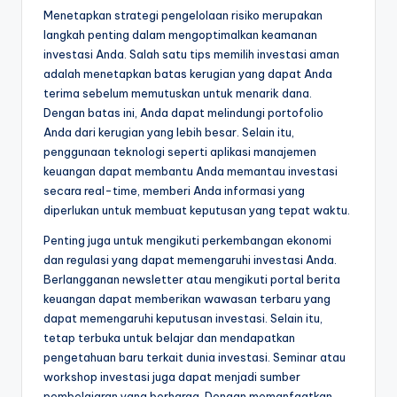
Menetapkan strategi pengelolaan risiko merupakan
langkah penting dalam mengoptimalkan keamanan
investasi Anda. Salah satu tips memilih investasi aman
adalah menetapkan batas kerugian yang dapat Anda
terima sebelum memutuskan untuk menarik dana.
Dengan batas ini, Anda dapat melindungi portofolio
Anda dari kerugian yang lebih besar. Selain itu,
penggunaan teknologi seperti aplikasi manajemen
keuangan dapat membantu Anda memantau investasi
secara real-time, memberi Anda informasi yang
diperlukan untuk membuat keputusan yang tepat waktu.
Penting juga untuk mengikuti perkembangan ekonomi
dan regulasi yang dapat memengaruhi investasi Anda.
Berlangganan newsletter atau mengikuti portal berita
keuangan dapat memberikan wawasan terbaru yang
dapat memengaruhi keputusan investasi. Selain itu,
tetap terbuka untuk belajar dan mendapatkan
pengetahuan baru terkait dunia investasi. Seminar atau
workshop investasi juga dapat menjadi sumber
pembelajaran yang berharga. Dengan memanfaatkan