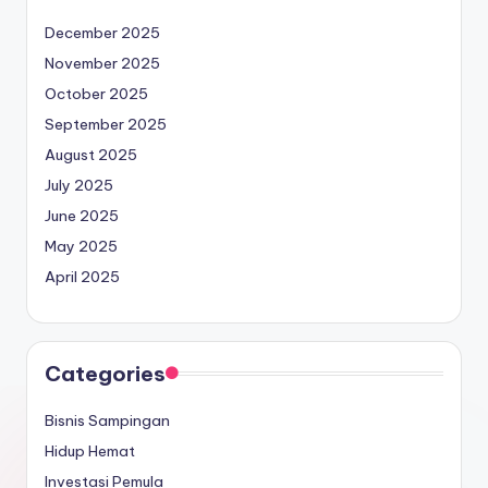
December 2025
November 2025
October 2025
September 2025
August 2025
July 2025
June 2025
May 2025
April 2025
Categories
Bisnis Sampingan
Hidup Hemat
Investasi Pemula