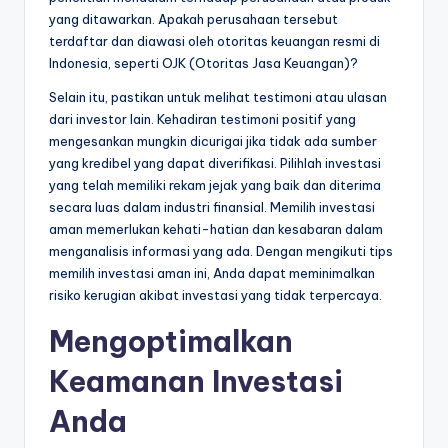
yang ditawarkan. Apakah perusahaan tersebut
terdaftar dan diawasi oleh otoritas keuangan resmi di
Indonesia, seperti OJK (Otoritas Jasa Keuangan)?
Selain itu, pastikan untuk melihat testimoni atau ulasan
dari investor lain. Kehadiran testimoni positif yang
mengesankan mungkin dicurigai jika tidak ada sumber
yang kredibel yang dapat diverifikasi. Pilihlah investasi
yang telah memiliki rekam jejak yang baik dan diterima
secara luas dalam industri finansial. Memilih investasi
aman memerlukan kehati-hatian dan kesabaran dalam
menganalisis informasi yang ada. Dengan mengikuti tips
memilih investasi aman ini, Anda dapat meminimalkan
risiko kerugian akibat investasi yang tidak terpercaya.
Mengoptimalkan
Keamanan Investasi
Anda