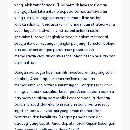
yang lebih terinformasi. Tips memilih investasi aman
mengajarkan kita untuk waspada terhadap tawaran
yang terlalu menggiurkan dan memastikan setiap
langkah diambil berdasarkan informasi dan strategi yang
kuat. Ingatlah bahwa investasi bukanlah tindakan
spekulatif, tetapi langkah strategis dalam mencapai
kesejahteraan keuangan jangka panjang. Teruslah belajar
dan adaptasi dengan perubahan pasar untuk
memastikan keputusan investasi Anda tetap relevan dan
bermanfaat.
Dengan berbagai tips memilih investasi aman yang telah
dibahas, Anda dapat meminimalkan risiko dan
memaksimalkan potensi keuntungan. Jangan lupa untuk
mengevaluasi kebutuhan keuangan Anda secara berkala
dan menyesuaikan portofolio investasi sesuai dengan
kondisi pribadi dan ekonomi yang sedang berlangsung.
Ingatlah bahwa investasi yang aman memerlukan
komitmen dan ketelitian. Dengan pemahaman dan
strategi yang tepat, Anda dapat meraih tujuan keuangan
Anda dengan lebih aman dan efektif.