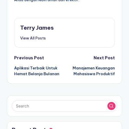
Terry James
View All Posts
Post
Previous Post
Next Post
Aplikasi Terbaik Untuk
Manajemen Keuangan
navigation
Hemat Belanja Bulanan
Mahasiswa Produktif