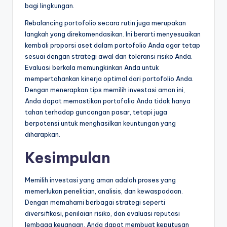
bagi lingkungan.
Rebalancing portofolio secara rutin juga merupakan
langkah yang direkomendasikan. Ini berarti menyesuaikan
kembali proporsi aset dalam portofolio Anda agar tetap
sesuai dengan strategi awal dan toleransi risiko Anda.
Evaluasi berkala memungkinkan Anda untuk
mempertahankan kinerja optimal dari portofolio Anda.
Dengan menerapkan tips memilih investasi aman ini,
Anda dapat memastikan portofolio Anda tidak hanya
tahan terhadap guncangan pasar, tetapi juga
berpotensi untuk menghasilkan keuntungan yang
diharapkan.
Kesimpulan
Memilih investasi yang aman adalah proses yang
memerlukan penelitian, analisis, dan kewaspadaan.
Dengan memahami berbagai strategi seperti
diversifikasi, penilaian risiko, dan evaluasi reputasi
lembaga keuangan, Anda dapat membuat keputusan