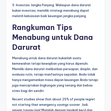
5. Investasi Jangka Panjang: Walaupun dana darurat
bukan investasi, memiliki strategi menabung dapat
melatih kebiasaan baik keuangan jangka panjang.
Rangkuman Tips
Menabung untuk Dana
Darurat
Menabung untuk dana darurat bukanlah suatu
kemewahan tetapi kewajiban yang harus dipenuhi.
Memiliki dana darurat melibatkan persiapan, disiplin, dan
evaluasi rutin, tetapi manfaatnya sepadan. Anda tidak
hanya mengamankan masa depan keuangan Anda tetapi
juga menciptakan lingkungan yang tenang dan bebas
stres bagi diri sendiri.
Recent studies show that about 25% of people regret
not starting their emergency savings sooner. Jadi,
jangan tunggu lagi! Mulailah dengan langkah kecil dan