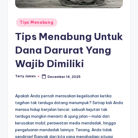
Posted
Tips Menabung
in
Tips Menabung Untuk
Dana Darurat Yang
Wajib Dimiliki
Terry James
December 14, 2025
Posted
by
Apakah Anda pernah merasakan kegelisahan ketika
tagihan tak terduga datang menumpuk? Setiap kali Anda
merasa hidup berjalan lancar, sebuah kejutan tak
terduga mungkin menanti di ujung jalan—mulai dari
kerusakan mobil, perawatan medis mendadak, hingga
pengeluaran mendadak lainnya. Tenang, Anda tidak
sendirian! Banyak dari kita yang menghadapi situasi