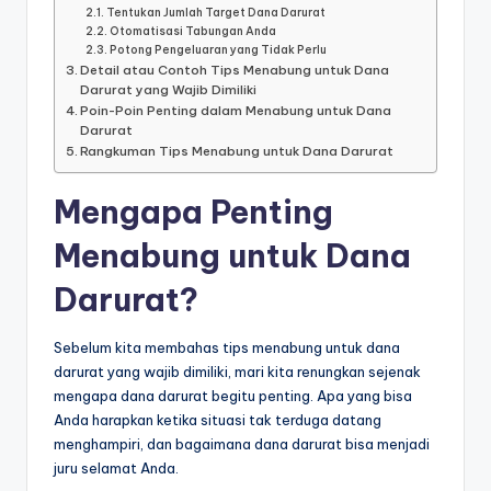
Tentukan Jumlah Target Dana Darurat
Otomatisasi Tabungan Anda
Potong Pengeluaran yang Tidak Perlu
Detail atau Contoh Tips Menabung untuk Dana
Darurat yang Wajib Dimiliki
Poin-Poin Penting dalam Menabung untuk Dana
Darurat
Rangkuman Tips Menabung untuk Dana Darurat
Mengapa Penting
Menabung untuk Dana
Darurat?
Sebelum kita membahas tips menabung untuk dana
darurat yang wajib dimiliki, mari kita renungkan sejenak
mengapa dana darurat begitu penting. Apa yang bisa
Anda harapkan ketika situasi tak terduga datang
menghampiri, dan bagaimana dana darurat bisa menjadi
juru selamat Anda.