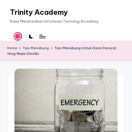
Trinity Academy
Skip
to
Kami Memberikan Informasi Tentang Academy
content
Home
Tips Menabung
Tips Menabung Untuk Dana Darurat
Yang Wajib Dimiliki