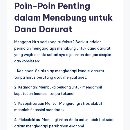
Poin-Poin Penting
dalam Menabung untuk
Dana Darurat
Mengapa kita perlu begitu fokus? Berikut adalah
perincian mengapa tips menabung untuk dana darurat
yang wajib dimiliki sebaiknya dijalankan dengan disiplin
dan konsisten:
1. Kesiapan: Selalu siap menghadapi kondisi darurat
tanpa harus berutang atau menjual aset.
2. Keamanan: Membuka peluang untuk mengambil
keputusan finansial tanpa tekanan.
3. Kesejahteraan Mental: Mengurangi stres akibat
masalah finansial mendadak.
4. Fleksibilitas: Memungkinkan Anda untuk lebih fleksibel
dalam menghadapi perubahan ekonomi.