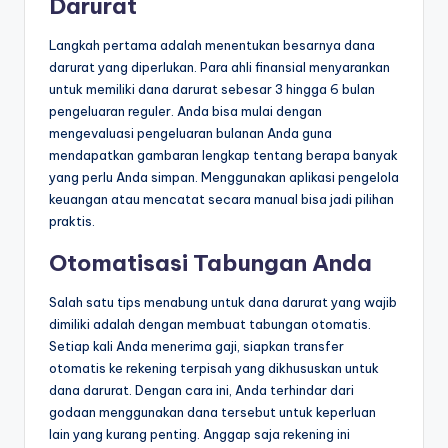
Darurat
Langkah pertama adalah menentukan besarnya dana
darurat yang diperlukan. Para ahli finansial menyarankan
untuk memiliki dana darurat sebesar 3 hingga 6 bulan
pengeluaran reguler. Anda bisa mulai dengan
mengevaluasi pengeluaran bulanan Anda guna
mendapatkan gambaran lengkap tentang berapa banyak
yang perlu Anda simpan. Menggunakan aplikasi pengelola
keuangan atau mencatat secara manual bisa jadi pilihan
praktis.
Otomatisasi Tabungan Anda
Salah satu tips menabung untuk dana darurat yang wajib
dimiliki adalah dengan membuat tabungan otomatis.
Setiap kali Anda menerima gaji, siapkan transfer
otomatis ke rekening terpisah yang dikhususkan untuk
dana darurat. Dengan cara ini, Anda terhindar dari
godaan menggunakan dana tersebut untuk keperluan
lain yang kurang penting. Anggap saja rekening ini