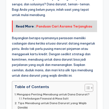
serupa, dan solusinya? Dana darurat, teman-teman.
Bagi Anda yang belum punya, inilah saat yang tepat
untuk mulai menabung.
Read More :
Panduan Cari Asrama Terjangkau
Bayangkan betapa nyamannya perasaan memiliki
cadangan dana ketika situasi darurat datang mengetuk
pintu. Anda tak perlu pusing mencari pinjaman atau
menggesek kartu kredit. Dengan sedikit strategi dan
komitmen, menabung untuk dana darurat bisa jadi
perjalanan yang asyik dan menenangkan. Siapkan
cemilan, duduk manis, dan mari kita ulik tips menabung
untuk dana darurat yang wajib dimiliki ini.
Table of Contents
Mengapa Penting Menabung untuk Dana Darurat?
Perlindungan Finansial di Masa Sulit
Tips Menabung untuk Dana Darurat yang Wajib
Dimiliki