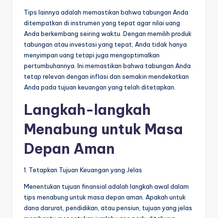
Tips lainnya adalah memastikan bahwa tabungan Anda
ditempatkan di instrumen yang tepat agar nilai uang
Anda berkembang seiring waktu. Dengan memilih produk
tabungan atau investasi yang tepat, Anda tidak hanya
menyimpan uang tetapi juga mengoptimalkan
pertumbuhannya. Ini memastikan bahwa tabungan Anda
tetap relevan dengan inflasi dan semakin mendekatkan
Anda pada tujuan keuangan yang telah ditetapkan.
Langkah-langkah
Menabung untuk Masa
Depan Aman
1. Tetapkan Tujuan Keuangan yang Jelas
Menentukan tujuan finansial adalah langkah awal dalam
tips menabung untuk masa depan aman. Apakah untuk
dana darurat, pendidikan, atau pensiun, tujuan yang jelas