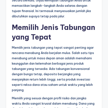
Secara berkala, tinjau kemajuan tabungan Anda untuk
memastikan langkah-langkah Anda selaras dengan
tujuan finansial. Ini termasuk menyesuaikan jumlah jika
dibutuhkan supaya tetap pada jalur.
Memilih Jenis Tabungan
yang Tepat
Memilih jenis tabungan yang tepat sangat penting agar
rencana menabung Anda berjalan mulus. Salah satu tips
menabung untuk masa depan aman adalah memahami
keunggulan dan kelemahan berbagai jenis produk
tabungan yang tersedia. Ada tabungan konvensional
dengan bunga tetap, deposito berjangka yang
menjanjikan return lebih tinggi, serta produk investasi
seperti reksa dana atau saham untuk waktu yang lebih
panjang.
Memilih yang sesuai dengan profil risiko dan jangka
waktu Anda sangat krusial dalam menabung. Dana yang