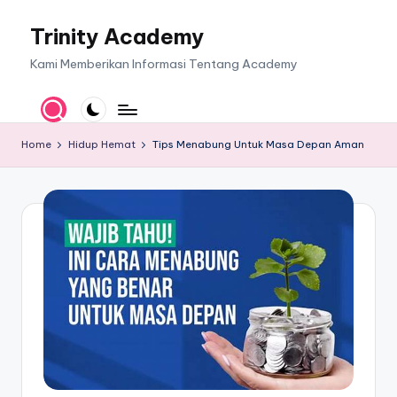
Trinity Academy
Skip
to
Kami Memberikan Informasi Tentang Academy
content
Home
Hidup Hemat
Tips Menabung Untuk Masa Depan Aman