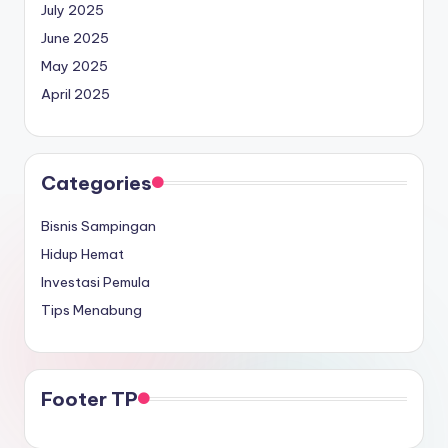
July 2025
June 2025
May 2025
April 2025
Categories
Bisnis Sampingan
Hidup Hemat
Investasi Pemula
Tips Menabung
Footer TP