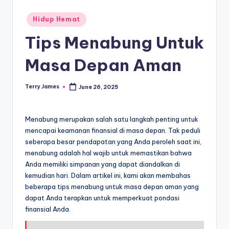
Posted
Hidup Hemat
in
Tips Menabung Untuk
Masa Depan Aman
Terry James
June 26, 2025
Posted
by
Menabung merupakan salah satu langkah penting untuk
mencapai keamanan finansial di masa depan. Tak peduli
seberapa besar pendapatan yang Anda peroleh saat ini,
menabung adalah hal wajib untuk memastikan bahwa
Anda memiliki simpanan yang dapat diandalkan di
kemudian hari. Dalam artikel ini, kami akan membahas
beberapa tips menabung untuk masa depan aman yang
dapat Anda terapkan untuk memperkuat pondasi
finansial Anda.