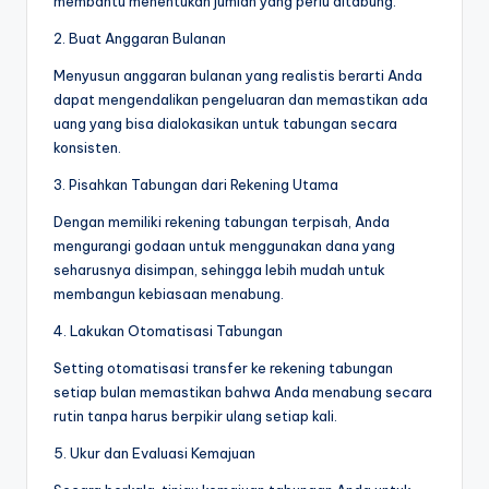
membantu menentukan jumlah yang perlu ditabung.
2. Buat Anggaran Bulanan
Menyusun anggaran bulanan yang realistis berarti Anda
dapat mengendalikan pengeluaran dan memastikan ada
uang yang bisa dialokasikan untuk tabungan secara
konsisten.
3. Pisahkan Tabungan dari Rekening Utama
Dengan memiliki rekening tabungan terpisah, Anda
mengurangi godaan untuk menggunakan dana yang
seharusnya disimpan, sehingga lebih mudah untuk
membangun kebiasaan menabung.
4. Lakukan Otomatisasi Tabungan
Setting otomatisasi transfer ke rekening tabungan
setiap bulan memastikan bahwa Anda menabung secara
rutin tanpa harus berpikir ulang setiap kali.
5. Ukur dan Evaluasi Kemajuan