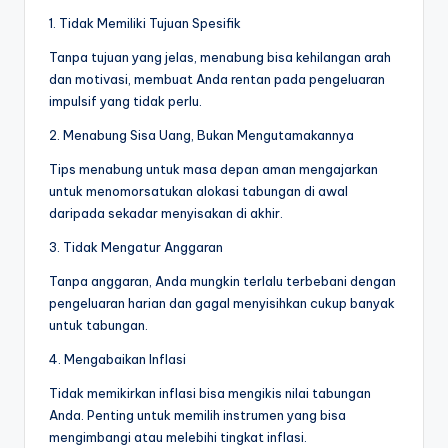
1. Tidak Memiliki Tujuan Spesifik
Tanpa tujuan yang jelas, menabung bisa kehilangan arah
dan motivasi, membuat Anda rentan pada pengeluaran
impulsif yang tidak perlu.
2. Menabung Sisa Uang, Bukan Mengutamakannya
Tips menabung untuk masa depan aman mengajarkan
untuk menomorsatukan alokasi tabungan di awal
daripada sekadar menyisakan di akhir.
3. Tidak Mengatur Anggaran
Tanpa anggaran, Anda mungkin terlalu terbebani dengan
pengeluaran harian dan gagal menyisihkan cukup banyak
untuk tabungan.
4. Mengabaikan Inflasi
Tidak memikirkan inflasi bisa mengikis nilai tabungan
Anda. Penting untuk memilih instrumen yang bisa
mengimbangi atau melebihi tingkat inflasi.